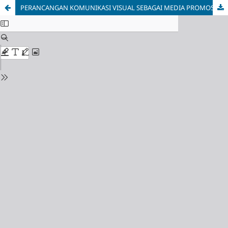
PERANCANGAN KOMUNIKASI VISUAL SEBAGAI MEDIA PROMOSI SILVERHAND.ID CLOTHING COMPANY