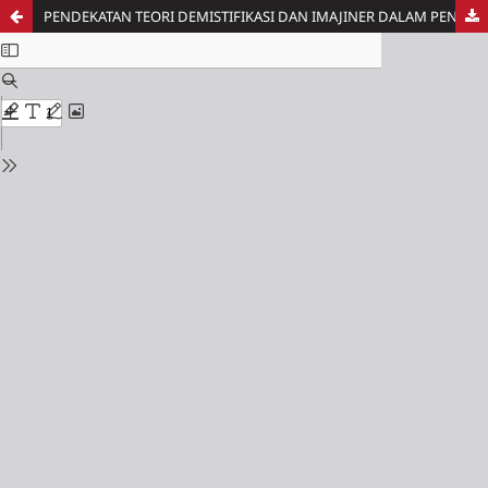
PENDEKATAN TEORI DEMISTIFIKASI DAN IMAJINER DALAM PENYUTRADARAAN FILM EKSPERIMENTAL HIDDEN DANDELION