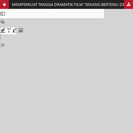
MEMPERKUAT TANGGA DRAMATIK FILM “SENANG BERTEMU DENGANMU” MELALUI PENERAPAN EDITING ASPEK RITMIK