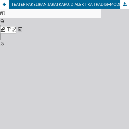
TEATER PAKELIRAN JARATKARU: DIALEKTIKA TRADISI–MODERNITAS, PATRIARKI, DAN CATUR ASRAMA BALI KONTEMPORER