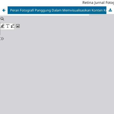
Retina Jurnal Fotog
Peran Fotografi Panggung Dalam Memvisualisasikan Konten Kegiatan Sebagai Media Promosi PT. Bounty Group