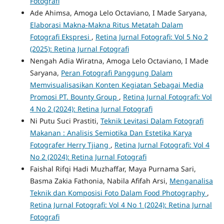
Fotografi
Ade Ahimsa, Amoga Lelo Octaviano, I Made Saryana,
Elaborasi Makna-Makna Ritus Metatah Dalam
Fotografi Ekspresi
,
Retina Jurnal Fotografi: Vol 5 No 2
(2025): Retina Jurnal Fotografi
Nengah Adia Wiratna, Amoga Lelo Octaviano, I Made
Saryana,
Peran Fotografi Panggung Dalam
Memvisualisasikan Konten Kegiatan Sebagai Media
Promosi PT. Bounty Group
,
Retina Jurnal Fotografi: Vol
4 No 2 (2024): Retina Jurnal Fotografi
Ni Putu Suci Prastiti,
Teknik Levitasi Dalam Fotografi
Makanan : Analisis Semiotika Dan Estetika Karya
Fotografer Herry Tjiang
,
Retina Jurnal Fotografi: Vol 4
No 2 (2024): Retina Jurnal Fotografi
Faishal Rifqi Hadi Muzhaffar, Maya Purnama Sari,
Basma Zakia Fathonia, Nabila Afifah Arsi,
Menganalisa
Teknik dan Komposisi Foto Dalam Food Photography
,
Retina Jurnal Fotografi: Vol 4 No 1 (2024): Retina Jurnal
Fotografi