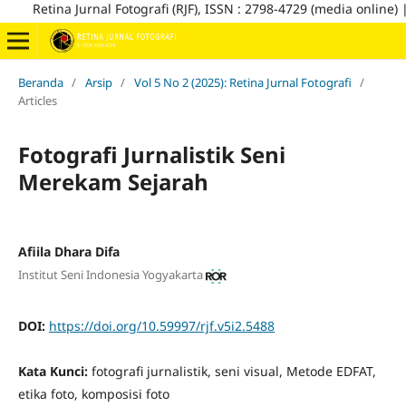
na Jurnal Fotografi (RJF), ISSN : 2798-4729 (media online) | Terakred
Beranda
/
Arsip
/
Vol 5 No 2 (2025): Retina Jurnal Fotografi
/
Articles
Fotografi Jurnalistik Seni
Merekam Sejarah
Afiila Dhara Difa
Institut Seni Indonesia Yogyakarta
DOI:
https://doi.org/10.59997/rjf.v5i2.5488
Kata Kunci:
fotografi jurnalistik, seni visual, Metode EDFAT,
etika foto, komposisi foto