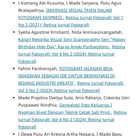
I Komang Adi Kusuma, I Made Saryana, Putu Agus
Bratayadnya,
IMAJINASI VISUAL TAJEN DALAM
FOTOGRAFI EKSPRESI
,
Retina Jurnal Fotografi: Vol 1
No 2 (2021): Retina Jurnal Fotografi
Syella Agustine Kristianti, Nida Annisaussangadah,
Kajian Retorika Visual Seni Scanography Seri "Happy
Birthday Holy Day" Karya Angki Purbandono
,
Retina
Jurnal Fotografi: Vol 4 No 2 (2024): Retina Jurnal
Fotografi
Fahmi Fardiansyah,
FOTOGRAFI JALANAN BISA
DIJADIKAN SEBAGAI IDE UNTUK BERINOVASI DI
BIDANG INDUSTRI KREATIF
,
Retina Jurnal Fotografi:
Vol 3 No 2 (2023): Retina Jurnal Fotografi
Made Prayitna Dwitya Suta, Anis Raharjo, Cokorda Istri
Puspawati Nindhia,
Genealogi Foto Keluarga I
Nyoman Kiyot Dengan Teknik Cetak Salt Print
,
Retina
Jurnal Fotografi: Vol 4 No 2 (2024): Retina Jurnal
Fotografi
I Dewa Putu Ari Kresna Artha Negara, I Made Bayu