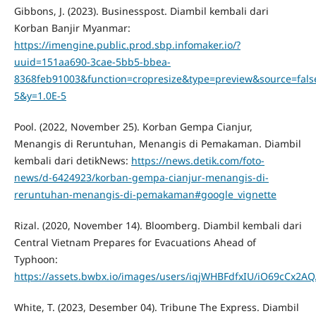
Gibbons, J. (2023). Businesspost. Diambil kembali dari
Korban Banjir Myanmar:
https://imengine.public.prod.sbp.infomaker.io/?
uuid=151aa690-3cae-5bb5-bbea-
8368feb91003&function=cropresize&type=preview&source=fal
5&y=1.0E-5
Pool. (2022, November 25). Korban Gempa Cianjur,
Menangis di Reruntuhan, Menangis di Pemakaman. Diambil
kembali dari detikNews:
https://news.detik.com/foto-
news/d-6424923/korban-gempa-cianjur-menangis-di-
reruntuhan-menangis-di-pemakaman#google_vignette
Rizal. (2020, November 14). Bloomberg. Diambil kembali dari
Central Vietnam Prepares for Evacuations Ahead of
Typhoon:
https://assets.bwbx.io/images/users/iqjWHBFdfxIU/iO69cCx2AQ
White, T. (2023, Desember 04). Tribune The Express. Diambil