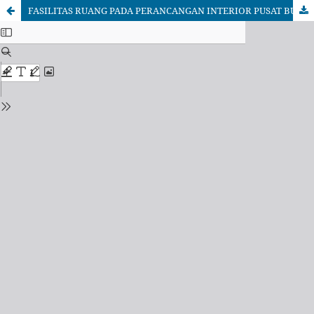
FASILITAS RUANG PADA PERANCANGAN INTERIOR PUSAT BUDAYA SUNDA DI KABUPATEN GARUT