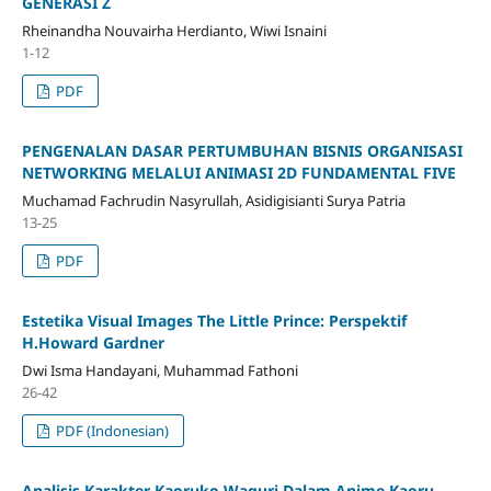
GENERASI Z
Rheinandha Nouvairha Herdianto, Wiwi Isnaini
1-12
PDF
PENGENALAN DASAR PERTUMBUHAN BISNIS ORGANISASI
NETWORKING MELALUI ANIMASI 2D FUNDAMENTAL FIVE
Muchamad Fachrudin Nasyrullah, Asidigisianti Surya Patria
13-25
PDF
Estetika Visual Images The Little Prince: Perspektif
H.Howard Gardner
Dwi Isma Handayani, Muhammad Fathoni
26-42
PDF (Indonesian)
Analisis Karakter Kaoruko Waguri Dalam Anime Kaoru