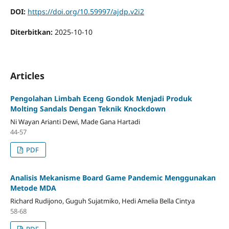
DOI:
https://doi.org/10.59997/ajdp.v2i2
Diterbitkan:
2025-10-10
Articles
Pengolahan Limbah Eceng Gondok Menjadi Produk
Molting Sandals Dengan Teknik Knockdown
Ni Wayan Arianti Dewi, Made Gana Hartadi
44-57
PDF
Analisis Mekanisme Board Game Pandemic Menggunakan
Metode MDA
Richard Rudijono, Guguh Sujatmiko, Hedi Amelia Bella Cintya
58-68
PDF