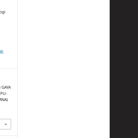
ogi
l-
 GAYA
UPU-
URNAL