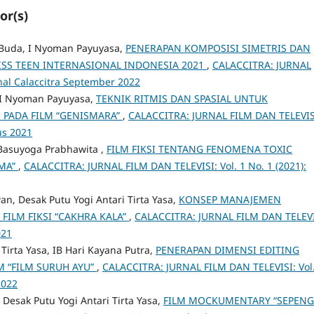
or(s)
t Buda, I Nyoman Payuyasa,
PENERAPAN KOMPOSISI SIMETRIS DAN
ISS TEEN INTERNASIONAL INDONESIA 2021
,
CALACCITRA: JURNAL
rnal Calaccitra September 2022
, I Nyoman Payuyasa,
TEKNIK RITMIS DAN SPASIAL UNTUK
PADA FILM “GENISMARA”
,
CALACCITRA: JURNAL FILM DAN TELEVIS
tus 2021
 Basuyoga Prabhawita ,
FILM FIKSI TENTANG FENOMENA TOXIC
AMA”
,
CALACCITRA: JURNAL FILM DAN TELEVISI: Vol. 1 No. 1 (2021):
n, Desak Putu Yogi Antari Tirta Yasa,
KONSEP MANAJEMEN
FILM FIKSI “CAKHRA KALA”
,
CALACCITRA: JURNAL FILM DAN TELEVI
021
Tirta Yasa, IB Hari Kayana Putra,
PENERAPAN DIMENSI EDITING
 “FILM SURUH AYU”
,
CALACCITRA: JURNAL FILM DAN TELEVISI: Vol.
2022
Desak Putu Yogi Antari Tirta Yasa,
FILM MOCKUMENTARY “SEPEN