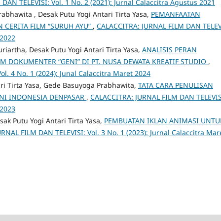
AN TELEVISI: Vol. 1 No. 2 (2021): Jurnal Calaccitra Agustus 2021
bhawita , Desak Putu Yogi Antari Tirta Yasa,
PEMANFAATAN
 CERITA FILM “SURUH AYU”
,
CALACCITRA: JURNAL FILM DAN TELEV
 2022
riartha, Desak Putu Yogi Antari Tirta Yasa,
ANALISIS PERAN
M DOKUMENTER “GENI” DI PT. NUSA DEWATA KREATIF STUDIO
,
. 4 No. 1 (2024): Junal Calaccitra Maret 2024
ari Tirta Yasa, Gede Basuyoga Prabhawita,
TATA CARA PENULISAN
ENI INDONESIA DENPASAR
,
CALACCITRA: JURNAL FILM DAN TELEVIS
 2023
ak Putu Yogi Antari Tirta Yasa,
PEMBUATAN IKLAN ANIMASI UNTU
NAL FILM DAN TELEVISI: Vol. 3 No. 1 (2023): Jurnal Calaccitra Mar