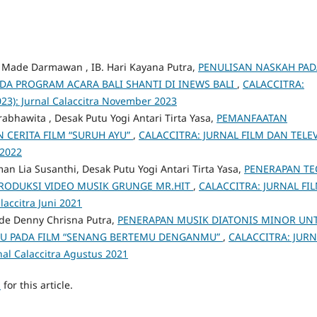
 Made Darmawan , IB. Hari Kayana Putra,
PENULISAN NASKAH PAD
DA PROGRAM ACARA BALI SHANTI DI INEWS BALI
,
CALACCITRA:
023): Jurnal Calaccitra November 2023
bhawita , Desak Putu Yogi Antari Tirta Yasa,
PEMANFAATAN
 CERITA FILM “SURUH AYU”
,
CALACCITRA: JURNAL FILM DAN TELEV
 2022
n Lia Susanthi, Desak Putu Yogi Antari Tirta Yasa,
PENERAPAN TE
RODUKSI VIDEO MUSIK GRUNGE MR.HIT
,
CALACCITRA: JURNAL FI
laccitra Juni 2021
ade Denny Chrisna Putra,
PENERAPAN MUSIK DIATONIS MINOR UN
U PADA FILM “SENANG BERTEMU DENGANMU”
,
CALACCITRA: JUR
rnal Calaccitra Agustus 2021
h
for this article.