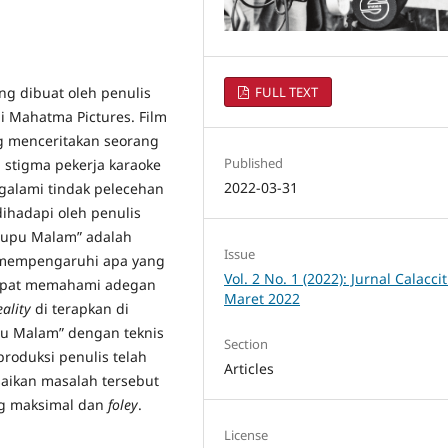
FULL TEXT
g dibuat oleh penulis
 Mahatma Pictures. Film
 menceritakan seorang
Published
 stigma pekerja karaoke
2022-03-31
alami tindak pelecehan
ihadapi oleh penulis
Kupu Malam” adalah
Issue
mempengaruhi apa yang
Vol. 2 No. 1 (2022): Jurnal Calacci
dapat memahami adegan
Maret 2022
ality
di terapkan di
pu Malam” dengan teknis
Section
roduksi penulis telah
Articles
aikan masalah tersebut
g maksimal dan
foley
.
License