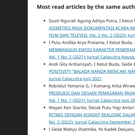
Most read articles by the same auth
Gusti Ngurah Agung Aditya Putra, I Ketu
ASIMETRIS PADA DOKUMENTASI ACARA M
FILM DAN TELEVISI: Vol. 2 No. 2 (2022): Ju
I Putu Andika Arya Pratama, I Ketut Buda
MEMBANGUN EMOSI KARAKTER PEMERAN 
Vol. 1 No. 2 (2021): Jurnal Calaccitra Agus
Andi Gita Ardiansyah, I Ketut Buda, Gede
POSITIVITY “BALADA NANDA MENCARI N
Jurnal Calaccitra Juni 2021
Robi’atul Yamania G, I Komang Arba Wirawa
PRODUKSI DAN DESAIN PEMASARAN PADA 
Vol. 1 No. 1 (2021): Jurnal Calaccitra Juni 2
Wayan Ken Giarda, Desak Putu Yogi Antari 
RITMIS DENGAN KONSEP REALISME DALAM
No. 2 (2022): Jurnal Calaccitra September 
I Gede Wahyu Diatmika, Ni Kadek Dwiyani, 