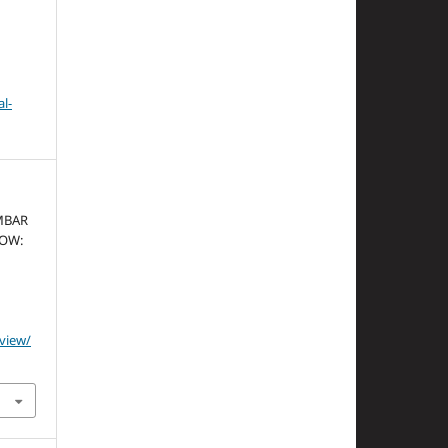
l-
MBAR
DOW:
/view/