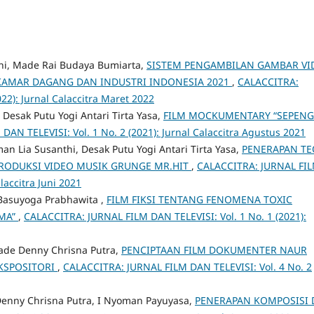
thi, Made Rai Budaya Bumiarta,
SISTEM PENGAMBILAN GAMBAR VI
KAMAR DAGANG DAN INDUSTRI INDONESIA 2021
,
CALACCITRA:
22): Jurnal Calaccitra Maret 2022
Desak Putu Yogi Antari Tirta Yasa,
FILM MOCKUMENTARY “SEPEN
AN TELEVISI: Vol. 1 No. 2 (2021): Jurnal Calaccitra Agustus 2021
n Lia Susanthi, Desak Putu Yogi Antari Tirta Yasa,
PENERAPAN TE
RODUKSI VIDEO MUSIK GRUNGE MR.HIT
,
CALACCITRA: JURNAL FI
laccitra Juni 2021
 Basuyoga Prabhawita ,
FILM FIKSI TENTANG FENOMENA TOXIC
AMA”
,
CALACCITRA: JURNAL FILM DAN TELEVISI: Vol. 1 No. 1 (2021):
ade Denny Chrisna Putra,
PENCIPTAAN FILM DOKUMENTER NAUR
KSPOSITORI
,
CALACCITRA: JURNAL FILM DAN TELEVISI: Vol. 4 No. 2
Denny Chrisna Putra, I Nyoman Payuyasa,
PENERAPAN KOMPOSISI