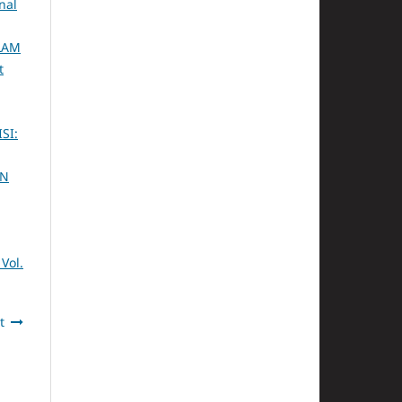
nal
LAM
t
SI:
AN
Vol.
t