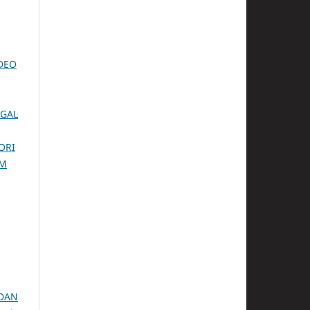
DEO
GGAL
ORI
LM
 DAN