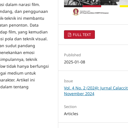
 dalam narasi film.
pandang, dan penggunaan
ik-teknik ini membantu
atan penonton. Data
dap film, yang kemudian
FULL TEXT
si pola dan teknik visual.
aan sudut pandang
menekankan emosi
Published
impulannya, teknik
2025-01-08
dow
tidak hanya berfungsi
ebagai medium untuk
akter. Artikel ini
Issue
dalam tentang
Vol. 4 No. 2 (2024): Jurnal Calacci
November 2024
Section
Articles