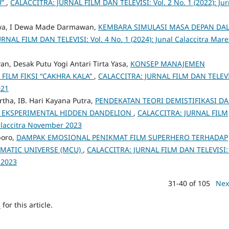
U”
,
CALACCITRA: JURNAL FILM DAN TELEVISI: Vol. 2 No. 1 (2022): Jur
awa, I Dewa Made Darmawan,
KEMBARA SIMULASI MASA DEPAN DA
NAL FILM DAN TELEVISI: Vol. 4 No. 1 (2024): Junal Calaccitra Mare
n, Desak Putu Yogi Antari Tirta Yasa,
KONSEP MANAJEMEN
FILM FIKSI “CAKHRA KALA”
,
CALACCITRA: JURNAL FILM DAN TELEVI
021
tha, IB. Hari Kayana Putra,
PENDEKATAN TEORI DEMISTIFIKASI D
M EKSPERIMENTAL HIDDEN DANDELION
,
CALACCITRA: JURNAL FILM
Calaccitra November 2023
boro,
DAMPAK EMOSIONAL PENIKMAT FILM SUPERHERO TERHADAP
MATIC UNIVERSE (MCU)
,
CALACCITRA: JURNAL FILM DAN TELEVISI: 
 2023
31-40 of 105
Nex
h
for this article.