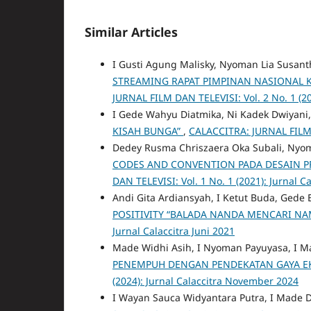
Similar Articles
I Gusti Agung Malisky, Nyoman Lia Susan
STREAMING RAPAT PIMPINAN NASIONAL 
JURNAL FILM DAN TELEVISI: Vol. 2 No. 1 (20
I Gede Wahyu Diatmika, Ni Kadek Dwiyani, 
KISAH BUNGA”
,
CALACCITRA: JURNAL FILM D
Dedey Rusma Chriszaera Oka Subali, Nyoma
CODES AND CONVENTION PADA DESAIN P
DAN TELEVISI: Vol. 1 No. 1 (2021): Jurnal Ca
Andi Gita Ardiansyah, I Ketut Buda, Gede
POSITIVITY “BALADA NANDA MENCARI N
Jurnal Calaccitra Juni 2021
Made Widhi Asih, I Nyoman Payuyasa, I M
PENEMPUH DENGAN PENDEKATAN GAYA E
(2024): Jurnal Calaccitra November 2024
I Wayan Sauca Widyantara Putra, I Made 