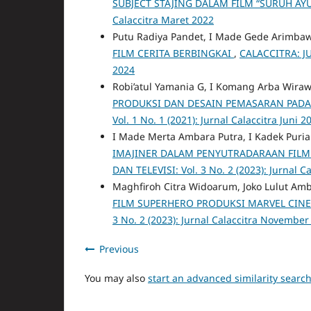
SUBJECT STAJING DALAM FILM “SURUH AY
Calaccitra Maret 2022
Putu Radiya Pandet, I Made Gede Arimb
FILM CERITA BERBINGKAI
,
CALACCITRA: JUR
2024
Robi’atul Yamania G, I Komang Arba Wirawa
PRODUKSI DAN DESAIN PEMASARAN PADA 
Vol. 1 No. 1 (2021): Jurnal Calaccitra Juni 2
I Made Merta Ambara Putra, I Kadek Puriar
IMAJINER DALAM PENYUTRADARAAN FIL
DAN TELEVISI: Vol. 3 No. 2 (2023): Jurnal 
Maghfiroh Citra Widoarum, Joko Lulut Am
FILM SUPERHERO PRODUKSI MARVEL CINE
3 No. 2 (2023): Jurnal Calaccitra November
Previous
You may also
start an advanced similarity searc