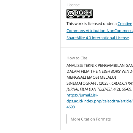
License
This work is licensed under a
Creative
Commons Attribution-NonCommercia
ShareAlike 4.0 International License
.
How to Cite
ANALISIS TEKNIK PENGAMBILAN GA
DALAM FILM THE NEIGHBORS’ WIN
MENGGALI EMOSI MELALUI
SINEMATOGRAFI . (2025).
CALACCITRA:
JURNAL FILM DAN TELEVISI
,
4
(2), 66-69.
https://jurnal2.isi-
dps.ac.id/index.php/calaccitra/article
4693
More Citation Formats