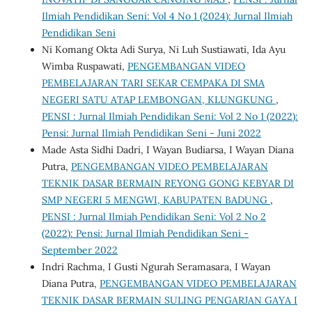
Ilmiah Pendidikan Seni: Vol 4 No 1 (2024): Jurnal Ilmiah
Pendidikan Seni
Ni Komang Okta Adi Surya, Ni Luh Sustiawati, Ida Ayu
Wimba Ruspawati,
PENGEMBANGAN VIDEO
PEMBELAJARAN TARI SEKAR CEMPAKA DI SMA
NEGERI SATU ATAP LEMBONGAN, KLUNGKUNG
,
PENSI : Jurnal Ilmiah Pendidikan Seni: Vol 2 No 1 (2022):
Pensi: Jurnal Ilmiah Pendidikan Seni - Juni 2022
Made Asta Sidhi Dadri, I Wayan Budiarsa, I Wayan Diana
Putra,
PENGEMBANGAN VIDEO PEMBELAJARAN
TEKNIK DASAR BERMAIN REYONG GONG KEBYAR DI
SMP NEGERI 5 MENGWI, KABUPATEN BADUNG
,
PENSI : Jurnal Ilmiah Pendidikan Seni: Vol 2 No 2
(2022): Pensi: Jurnal Ilmiah Pendidikan Seni -
September 2022
Indri Rachma, I Gusti Ngurah Seramasara, I Wayan
Diana Putra,
PENGEMBANGAN VIDEO PEMBELAJARAN
TEKNIK DASAR BERMAIN SULING PENGARJAN GAYA I