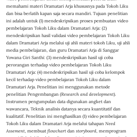
memahami materi Dramatari Arja khususnya pada Tokoh Liku
dan bisa berlatih kapan saja secara mandiri. Tujuan penelitian
ini adalah untuk (1) mendeskripsikan proses pembuatan video
pembelajaran Tokoh Liku dalam Dramatari Arja: (2)
mendeskripsikan hasil validasi video pembelajaran Tokoh Liku
dalam Dramatari Arja melalui uji ahli materi tokoh Liku, uji ahli
media pembelajaran, dan guru Dramatari Arja di Sanggar
Yowana Giri Santhi: (3) mendeskripsikan hasil uji coba
perorangan terhadap video pembelajaran Tokoh Liku
Dramatari Arja: (4) mendeskripsikan hasil uji coba kelompok
kecil terhadap video pembelajaran Tokoh Liku dalam
Dramatari Arja. Penelitian ini menggunakan metode
penelitian Pengembangan
(Research and development).
Instrumen pengumpulan data digunakan angket dan
wawancara, Teknik analisis datanya secara kuantitatif dan
kualitatif. Penelitian ini menghasilkan (1) video pembelajaran
Tokoh Liku dalam Dramatari Arja melalui tahapan
Need
Assement
, membuat
flowchart
dan
storyboard
, memprogram