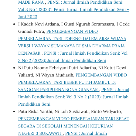
MADE RANA
,
PENSI : Jurnal Ilmiah Pendidikan Seni:
Vol 3 No 1 (2023): Pensi: Jurnal Ilmiah Pendidikan Seni -
Juni 2023
I Kadek Novi Ardana, I Gusti Ngurah Seramasara, I Gede
Gunadi Putra,
PENGEMBANGAN VIDEO
PEMBELAJARAN TARI TOPENG DALEM ARSA WIJAYA
VERSI I WAYAN SUMANAYA DI SMA DHARMA PRAJA
DENPASAR
,
PENSI : Jurnal Ilmiah Pendidikan Seni: Vol
3 No 2 (2023): Jurnal Ilmiah Pendidikan Seni
Ni Putu Naomy Febriyani Putri Adiartha, Ni Ketut Dewi
Yulianti, Ni Wayan Mudiasih,
PENGEMBANGAN VIDEO
PEMBELAJARAN TARI BEBEK PUTIH JAMBUL DI
SANGGAR PARIPURNA BONA GIANYAR
,
PENSI : Jurnal
Ilmiah Pendidikan Seni: Vol 3 No 2 (2023): Jurnal Ilmiah
Pendidikan Seni
Putu Riska Yanthi, Ni Luh Sustiawati, Rinto Widyarto,
PENGEMBANGAN VIDEO PEMBELAJARAN TARI SELAT
SEGARA DI SEKOLAH MENENGAH KEJURUAN
NEGERI 3 SUKAWATI
,
PENSI : Jurnal Ilmiah