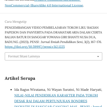
NonCommercial-ShareAlike 4.0 International License
.
Cara Mengutip
PENGEMBANGAN VIDEO PEMBELAJARAN TOKOH LIKU BAGIAN
PAPESON DAN PANYERITA PADA DRAMATARI ARJA DALAM CERITA
BALIAN BATUR DI SANGGAR YOWANA GIRI SHANTI NUSA DUA,
BADUNG. (2023).
PENSI : Jurnal Ilmiah Pendidikan Seni
,
3
(2), 167-176.
https://doi.org/10.59997/pensi.v3i2.1225
Format Sitasi Lainnya
Artikel Serupa
Ida Bagus Wiratama, Ni Wayan Suratni, Ni Made Haryati,
NILAI-NILAI PENDIDIKAN KARAKTER PADA TOKOH
DESAK RAI DALAM PERTUNJUKAN BONDRES
INOVATIF DI SANGGAR CANGING MAS
,
PENSI : Jurnal