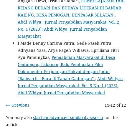
Anggara Dewi, trisna ardanari,
PEMBELAJARAN TARI
REJANG DEDARI DAN BUDAYA LITERASI DI BANJAR
KAJENG, DESA PEMOGAN, DENPASAR SELATAN
,
Abdi Widya : Jurnal Pengabdian Masyarakat: Vol. 2
No. 1 (2023): Abdi Widya: Jurnal Pengabdian
Masyarakat
I Made Denny Chrisna Putra, Gede Pasek Putra
Adnyana Yasa, Arya Pageh Wibawa, Epriliana Fitri
Ayu Pamungkas,
Pengabdian Masyarakat di Desa
Gadungan, Tabanan, Bali: Pembuatan Film
Dokumenter Perjuangan Rakyat dengan Judul
“Baliwerti – Bara di Tanah Gadungan”
,
Abdi Widya :
Jurnal Pengabdian Masyarakat: Vol. 5 No. 1 (2026):
Abdi Widya: Jurnal Pengabdian Masyarakat
Previous
11-12 of 12
You may also
start an advanced similarity search
for this
article.