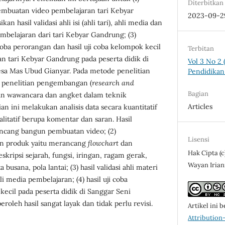
Diterbitkan
mbuatan video pembelajaran tari Kebyar
2023-09-2
n hasil validasi ahli isi (ahli tari), ahli media dan
embelajaran dari tari Kebyar Gandrung; (3)
coba perorangan dan hasil uji coba kelompok kecil
Terbitan
n tari Kebyar Gandrung pada peserta didik di
Vol 3 No 2 
sa Mas Ubud Gianyar. Pada metode penelitian
Pendidikan
penelitian pengembangan (
research and
Bagian
n wawancara dan angket dalam teknik
Articles
an ini melakukan analisis data secara kuantitatif
itatif berupa komentar dan saran. Hasil
 rancang bangun pembuatan video; (2)
Lisensi
n produk yaitu merancang
flowchart
dan
Hak Cipta (c
kripsi sejarah, fungsi, iringan, ragam gerak,
Wayan Irian
ta busana, pola lantai; (3) hasil validasi ahli materi
ahli media pembelajaran; (4) hasil uji coba
ecil pada peserta didik di Sanggar Seni
leh hasil sangat layak dan tidak perlu revisi.
Artikel ini b
Attributio