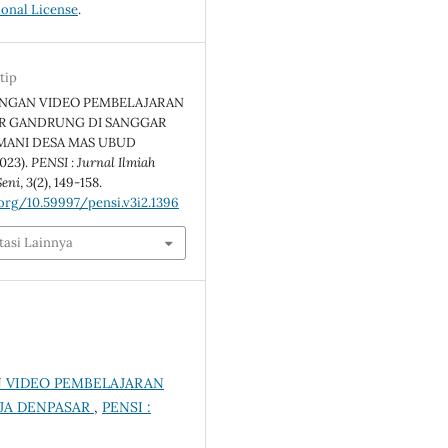
ional License
.
tip
NGAN VIDEO PEMBELAJARAN
AR GANDRUNG DI SANGGAR
MANI DESA MAS UBUD
023).
PENSI : Jurnal Ilmiah
Seni
,
3
(2), 149-158.
.org/10.59997/pensi.v3i2.1396
tasi Lainnya
VIDEO PEMBELAJARAN
AJA DENPASAR
,
PENSI :