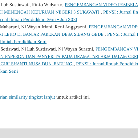
i Luh Sustiawati, Rinto Widyarto,
PENGEMBANGAN VIDEO PEMBELAJ
AH MENENGAH KEJURUAN NEGERI 3 SUKAWATI
,
PENSI : Jurnal Il
rnal Ilmiah Pendidikan Seni - Juli 2021
 Maharani, Ni Wayan Iriani, Reni Anggraeni,
PENGEMBANGAN VIDE
I LEKO DI BANJAR PAREKAN DESA SIBANG GEDE
,
PENSI : Jurnal 
l Ilmiah Pendidikan Seni
Setiawati, Ni Luh Sustiawati, Ni Wayan Suratni,
PENGEMBANGAN VI
N PAPESON DAN PANYERITA PADA DRAMATARI ARJA DALAM CERI
GIRI SHANTI NUSA DUA, BADUNG
,
PENSI : Jurnal Ilmiah Pendidik
ikan Seni
ian similarity tingkat lanjut
untuk artikel ini.