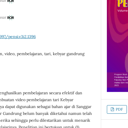
asar
asar
997/pensi.v3i2.1396
 video, pembelajaran, tari, kebyar gandrung
enghasilkan pembelajaran secara efektif dan
mbuatan video pembelajaran tari Kebyar
 dapat digunakan sebagai bahan ajar di Sanggar
PDF
ar Gandrung belum banyak diketahui namun telah
ika sehingga perlu dilestarikan untuk menarik
jarinya. Penelitian ini bertujuan untuk (1)