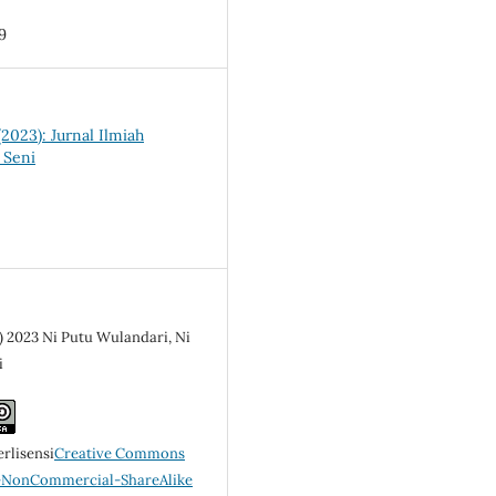
9
(2023): Jurnal Ilmiah
 Seni
) 2023 Ni Putu Wulandari, Ni
i
erlisensi
Creative Commons
n-NonCommercial-ShareAlike