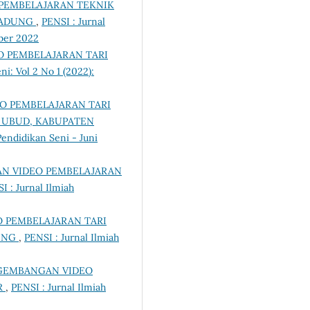
PEMBELAJARAN TEKNIK
BADUNG
,
PENSI : Jurnal
mber 2022
 PEMBELAJARAN TARI
ni: Vol 2 No 1 (2022):
O PEMBELAJARAN TARI
A UBUD, KABUPATEN
Pendidikan Seni - Juni
N VIDEO PEMBELAJARAN
I : Jurnal Ilmiah
 PEMBELAJARAN TARI
PUNG
,
PENSI : Jurnal Ilmiah
GEMBANGAN VIDEO
R
,
PENSI : Jurnal Ilmiah