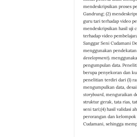
mendeskripsikan proses pe
Gandrung; (2) mendeskripsika
guru tari terhadap video p
mendeskripsikan hasil uji 
terhadap video pembelajara
Sanggar Seni Cudamani De
menggunakan pendekatan 
development
). menggunaka
pengumpulan data. Peneliti
berupa penyekoran dan kual
penelitian terdiri dari (1)
mengumpulkan data, desai
storyboard,
menguraikan des
struktur gerak, tata rias, ta
seni tari;(4) hasil validasi 
perorangan dan kelompok k
Cudamani, sehingga mempero