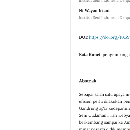
Institut Seni Indonesia Denp
Ni Wayan Iriani
Institut Seni Indonesia Denp
DOI:
https://doi.org/10.59
Kata Kunci:
pengembangan,
Abstrak
Sebagai salah satu upaya m
efisien perlu dilakukan pe
Gandrung agar kedepannnya
Seni Cudamani. Tari Keby
berkembang sampai ke Amer
minat peserta didik mempela