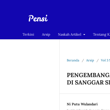
Terkini
Arsip
Naskah Artikel
Tentang 
Beranda
/
Arsip
/
Vol 3 
PENGEMBANGA
DI SANGGAR S
Ni Putu Wulandari