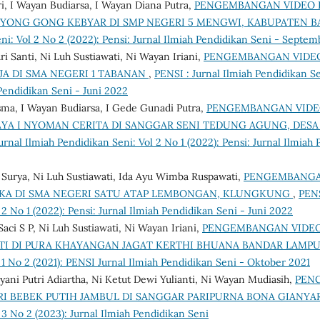
i, I Wayan Budiarsa, I Wayan Diana Putra,
PENGEMBANGAN VIDEO 
EYONG GONG KEBYAR DI SMP NEGERI 5 MENGWI, KABUPATEN 
ni: Vol 2 No 2 (2022): Pensi: Jurnal Ilmiah Pendidikan Seni - Septe
i Santi, Ni Luh Sustiawati, Ni Wayan Iriani,
PENGEMBANGAN VIDEO
A DI SMA NEGERI 1 TABANAN
,
PENSI : Jurnal Ilmiah Pendidikan Se
 Pendidikan Seni - Juni 2022
ma, I Wayan Budiarsa, I Gede Gunadi Putra,
PENGEMBANGAN VIDE
YA I NYOMAN CERITA DI SANGGAR SENI TEDUNG AGUNG, DES
urnal Ilmiah Pendidikan Seni: Vol 2 No 1 (2022): Pensi: Jurnal Ilmiah 
Surya, Ni Luh Sustiawati, Ida Ayu Wimba Ruspawati,
PENGEMBANGA
AKA DI SMA NEGERI SATU ATAP LEMBONGAN, KLUNGKUNG
,
PENS
 2 No 1 (2022): Pensi: Jurnal Ilmiah Pendidikan Seni - Juni 2022
aci S P, Ni Luh Sustiawati, Ni Wayan Iriani,
PENGEMBANGAN VIDEO
TI DI PURA KHAYANGAN JAGAT KERTHI BHUANA BANDAR LAM
 1 No 2 (2021): PENSI Jurnal Ilmiah Pendidikan Seni - Oktober 2021
ani Putri Adiartha, Ni Ketut Dewi Yulianti, Ni Wayan Mudiasih,
PEN
I BEBEK PUTIH JAMBUL DI SANGGAR PARIPURNA BONA GIANYA
 3 No 2 (2023): Jurnal Ilmiah Pendidikan Seni