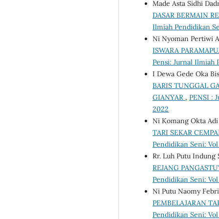
Made Asta Sidhi Dadr
DASAR BERMAIN R
Ilmiah Pendidikan Se
Ni Nyoman Pertiwi Ar
ISWARA PARAMAPUJ
Pensi: Jurnal Ilmiah
I Dewa Gede Oka Bis
BARIS TUNGGAL GA
GIANYAR
,
PENSI : J
2022
Ni Komang Okta Adi 
TARI SEKAR CEMP
Pendidikan Seni: Vol
Rr. Luh Putu Indung S
REJANG PANGASTU
Pendidikan Seni: Vol
Ni Putu Naomy Febriy
PEMBELAJARAN TAR
Pendidikan Seni: Vol