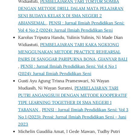
Widiastuti,
PEMBELAJARAN TARI TORTOR SOMBA
DENGAN METODE DRILL DALAM MATA PELAJARAN
SENI BUDAYA KELAS X DI SMA NEGERI 2
ABIANSEMAL
,
PENSI : Jurnal Ilmiah Pendidikan Seni:
Vol 4 No 2 (2024): Jurnal Ilmiah Pendidikan Seni
Karolus Triputra Handu, Yulinis Yulinis, Ni Made Dian
Widiastuti,
PEMBELAJARAN TARI KAKA NGKIONG
MENGGUNAKAN METODE PRACTICE REHEARSAL
PAIRS DI SANGGAR PARIPURNA BONA, GIANYAR BALI
,
PENSI : Jurnal Ilmiah Pendidikan Seni: Vol 4 No 1
(2024): Jurnal Ilmiah Pendidikan Seni
Gusti Ayu Agung Trisna Prameswari, Ni Wayan
Mudiasih, Ni Wayan Suratni,
PEMBELAJARAN TARI
PUTRI ANGANGSUH DENGAN METODE KOOPERATIF
TIPE LEARNING TOGETHER DI SMA NEGERI 1
TABANAN
,
PENSI : Jurnal Ilmiah Pendidikan Seni: Vol 3
No 1 (2023): Pensi: Jurnal Ilmiah Pendidikan Seni - Juni
2023
Michelin Gaudilia Amat, I Gede Mawan, Tudhy Putri