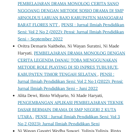
PEMBELAJARAN DRAMA MONOLOG CERITA SANO
NGGOANG DENGAN METODE SOSIO DRAMA DI SMP
ARNOLDUS LABUAN BAJO KABUPATEN MANGGARAI
BARAT FLORES NTT
,
PENSI : Jurnal Ilmiah Pendidikan
Seni: Vol 2 No 2 (2022): Pensi: Jurnal Ilmiah Pendidikan
Seni - September 2022
Ovitra Demaris Naitboho, Ni Wayan Suratni, Ni Made
Haryati,
PEMBELAJARAN DRAMA MONOLOG DENGAN
CERITA LEGENDA DANAU TOBA MENGGUNAKAN
METODE ROLE PLAYING DI SD INPRES TUBUHU’E,
KABUPATEN TIMOR TENGAH SELATAN
,
PENSI :
Jurnal Ilmiah Pendidikan Seni: Vol 2 No 1 (2022): Pensi:
Jurnal Ilmiah Pendidikan Seni - Juni 2022
Alita Dewi, Rinto Widyarto, Ni Made Haryati,
PENGEMBANGAN APLIKASI PEMBELAJARAN TEKNIK
DASAR BERMAIN DRAMA DI SMP NEGERI 2 KUTA
UTARA
,
PENSI : Jurnal Ilmiah Pendidikan Seni: Vol 3
No 2 (2023): Jurnal Ilmiah Pendidikan Seni
Ni Wayan Gayatri Wedha Suwari, Yulinis Yulinis, Rinto