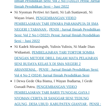
Ilmiah Pendidikan Seni: Vol 2 No 1 (2022): Pensi: Jurnal
Ilmiah Pendidikan Seni - Juni 2022
Ni Nyoman Pertiwi Ari Santi, Ni Luh Sustiawati, Ni
Wayan Iriani,
PENGEMBANGAN VIDEO
PEMBELAJARAN TARI ISWARA PARAMAPUJA DI SMA
NEGERI 1 TABANAN
,
PENSI : Jurnal Ilmiah Pendidikan
Seni: Vol 2 No 1 (2022): Pensi: Jurnal Ilmiah Pendidikan
Seni - Juni 2022
Ni Kadek Miraningsih, Yulinis Yulinis, Ni Made Dian
Widiastuti,
PEMBELAJARAN TARI TORTOR SOMBA
DENGAN METODE DRILL DALAM MATA PELAJARAN
SENI BUDAYA KELAS X DI SMA NEGERI 2
ABIANSEMAL
,
PENSI : Jurnal Ilmiah Pendidikan Seni:
Vol 4 No 2 (2024): Jurnal Ilmiah Pendidikan Seni
I Dewa Gede Oka Bisma, I Wayan Budiarsa, I Gede
Gunadi Putra,
PENGEMBANGAN VIDEO
PEMBELAJARAN TARI BARIS TUNGGAL GAYA I
NYOMAN CERITA DI SANGGAR SENI TEDUNG
AGUNG, DESA UBUD, KABUPATEN GIANYAR
,
PENSI :