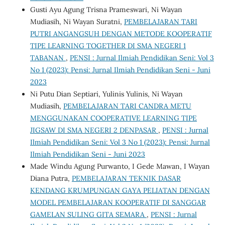
Gusti Ayu Agung Trisna Prameswari, Ni Wayan
Mudiasih, Ni Wayan Suratni,
PEMBELAJARAN TARI
PUTRI ANGANGSUH DENGAN METODE KOOPERATIF
TIPE LEARNING TOGETHER DI SMA NEGERI 1
TABANAN
,
PENSI : Jurnal Ilmiah Pendidikan Seni: Vol 3
No 1 (2023): Pensi: Jurnal Ilmiah Pendidikan Seni - Juni
2023
Ni Putu Dian Septiari, Yulinis Yulinis, Ni Wayan
Mudiasih,
PEMBELAJARAN TARI CANDRA METU
MENGGUNAKAN COOPERATIVE LEARNING TIPE
JIGSAW DI SMA NEGERI 2 DENPASAR
,
PENSI : Jurnal
Ilmiah Pendidikan Seni: Vol 3 No 1 (2023): Pensi: Jurnal
Ilmiah Pendidikan Seni - Juni 2023
Made Windu Agung Purwanto, I Gede Mawan, I Wayan
Diana Putra,
PEMBELAJARAN TEKNIK DASAR
KENDANG KRUMPUNGAN GAYA PELIATAN DENGAN
MODEL PEMBELAJARAN KOOPERATIF DI SANGGAR
GAMELAN SULING GITA SEMARA
,
PENSI : Jurnal