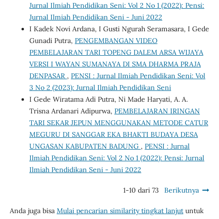
Jurnal Ilmiah Pendidikan Seni: Vol 2 No 1 (2022): Pensi:
Jurnal Ilmiah Pendidikan Seni - Juni 2022
I Kadek Novi Ardana, I Gusti Ngurah Seramasara, I Gede
Gunadi Putra,
PENGEMBANGAN VIDEO
PEMBELAJARAN TARI TOPENG DALEM ARSA WIJAYA
VERSI I WAYAN SUMANAYA DI SMA DHARMA PRAJA
DENPASAR
,
PENSI : Jurnal Ilmiah Pendidikan Seni: Vol
3 No 2 (2023): Jurnal Ilmiah Pendidikan Seni
I Gede Wiratama Adi Putra, Ni Made Haryati, A. A.
Trisna Ardanari Adipurwa,
PEMBELAJARAN IRINGAN
TARI SEKAR JEPUN MENGGUNAKAN METODE CATUR
MEGURU DI SANGGAR EKA BHAKTI BUDAYA DESA
UNGASAN KABUPATEN BADUNG
,
PENSI : Jurnal
Ilmiah Pendidikan Seni: Vol 2 No 1 (2022): Pensi: Jurnal
Ilmiah Pendidikan Seni - Juni 2022
1-10 dari 73
Berikutnya
Anda juga bisa
Mulai pencarian similarity tingkat lanjut
untuk