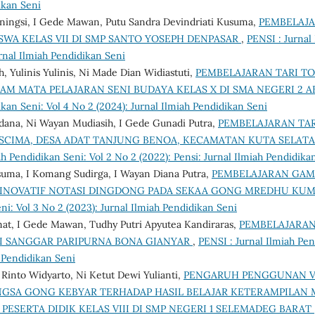
ikan Seni
Kaningsi, I Gede Mawan, Putu Sandra Devindriati Kusuma,
PEMBELAJA
SWA KELAS VII DI SMP SANTO YOSEPH DENPASAR
,
PENSI : Jurnal
urnal Ilmiah Pendidikan Seni
, Yulinis Yulinis, Ni Made Dian Widiastuti,
PEMBELAJARAN TARI T
AM MATA PELAJARAN SENI BUDAYA KELAS X DI SMA NEGERI 2 
ikan Seni: Vol 4 No 2 (2024): Jurnal Ilmiah Pendidikan Seni
ana, Ni Wayan Mudiasih, I Gede Gunadi Putra,
PEMBELAJARAN TARI
ASCIMA, DESA ADAT TANJUNG BENOA, KECAMATAN KUTA SELAT
ah Pendidikan Seni: Vol 2 No 2 (2022): Pensi: Jurnal Ilmiah Pendidi
usuma, I Komang Sudirga, I Wayan Diana Putra,
PEMBELAJARAN GAM
 INOVATIF NOTASI DINGDONG PADA SEKAA GONG MREDHU KU
ni: Vol 3 No 2 (2023): Jurnal Ilmiah Pendidikan Seni
mat, I Gede Mawan, Tudhy Putri Apyutea Kandiraras,
PEMBELAJARAN
 DI SANGGAR PARIPURNA BONA GIANYAR
,
PENSI : Jurnal Ilmiah Pen
h Pendidikan Seni
Rinto Widyarto, Ni Ketut Dewi Yulianti,
PENGARUH PENGGUNAN V
GSA GONG KEBYAR TERHADAP HASIL BELAJAR KETERAMPILAN 
PESERTA DIDIK KELAS VIII DI SMP NEGERI 1 SELEMADEG BARAT