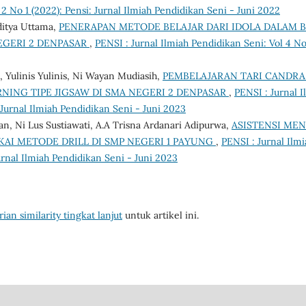
 2 No 1 (2022): Pensi: Jurnal Ilmiah Pendidikan Seni - Juni 2022
ditya Uttama,
PENERAPAN METODE BELAJAR DARI IDOLA DALAM 
EGERI 2 DENPASAR
,
PENSI : Jurnal Ilmiah Pendidikan Seni: Vol 4 No
, Yulinis Yulinis, Ni Wayan Mudiasih,
PEMBELAJARAN TARI CAND
NING TIPE JIGSAW DI SMA NEGERI 2 DENPASAR
,
PENSI : Jurnal I
 Jurnal Ilmiah Pendidikan Seni - Juni 2023
gan, Ni Lus Sustiawati, A.A Trisna Ardanari Adipurwa,
ASISTENSI ME
KAI METODE DRILL DI SMP NEGERI 1 PAYUNG
,
PENSI : Jurnal Ilmi
Jurnal Ilmiah Pendidikan Seni - Juni 2023
ian similarity tingkat lanjut
untuk artikel ini.