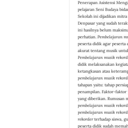
Penerapan Asistensi Meng
pelajaran Seni Budaya bid
Sekolah ini dijadikan mitra
Denpasar yang sudah terakr
ini hasilnya belum maksima
perhatian.
Pembelajaran m
peserta didik agar pesert
akurat tentang musik untuk
Pembelajaran musik
rekord
didik melaksanakan kegiata
ketangkasan atau keterampi
pembelajaran musik rekord
tahapan yaitu: tahap persi
penampilan. Faktor-fakto
yang diberikan. Rumusan 
pembelajaran musik rekord
pembelajaran musik rekord
rekorder
terhadap siswa, gu
peserta didik sudah mema