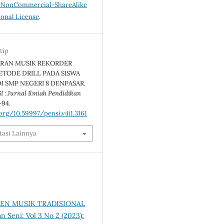
n-NonCommercial-ShareAlike
ional License
.
tip
RAN MUSIK REKORDER
TODE DRILL PADA SISWA
 DI SMP NEGERI 8 DENPASAR.
 : Jurnal Ilmiah Pendidikan
5-94.
.org/10.59997/pensi.v4i1.3161
tasi Lainnya
EN MUSIK TRADISIONAL
n Seni: Vol 3 No 2 (2023):