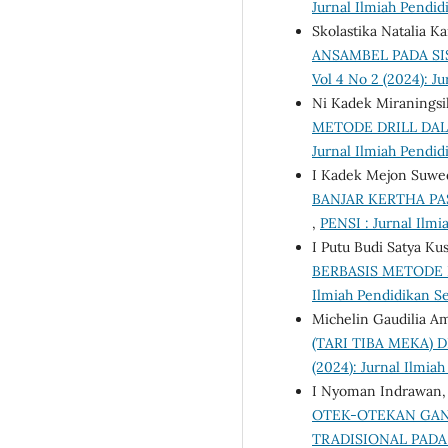
Jurnal Ilmiah Pendid
Skolastika Natalia 
ANSAMBEL PADA SI
Vol 4 No 2 (2024): J
Ni Kadek Miraningsih
METODE DRILL DAL
Jurnal Ilmiah Pendid
I Kadek Mejon Suwed
BANJAR KERTHA P
,
PENSI : Jurnal Ilmi
I Putu Budi Satya K
BERBASIS METODE
Ilmiah Pendidikan Se
Michelin Gaudilia A
(TARI TIBA MEKA)
(2024): Jurnal Ilmia
I Nyoman Indrawan, 
OTEK-OTEKAN GAN
TRADISIONAL PADA 