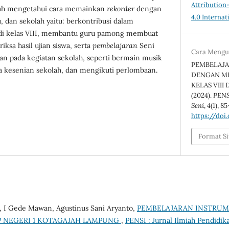
Attributio
udah mengetahui cara memainkan
rekorder
dengan
4.0 Internat
u, dan sekolah yaitu: berkontribusi dalam
di kelas VIII, membantu guru pamong membuat
ksa hasil ujian siswa, serta
pembelajaran
Seni
Cara Mengu
an pada kegiatan sekolah, seperti bermain musik
PEMBELAJA
ta kesenian sekolah, dan mengikuti perlombaan.
DENGAN ME
KELAS VIII
(2024).
PENSI
Seni
,
4
(1), 8
https://doi
Format Si
i, I Gede Mawan, Agustinus Sani Aryanto,
PEMBELAJARAN INSTRUM
P NEGERI 1 KOTAGAJAH LAMPUNG
,
PENSI : Jurnal Ilmiah Pendidika