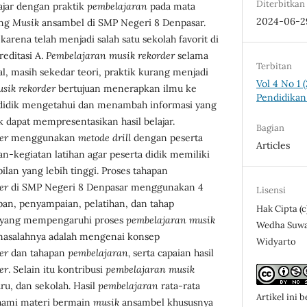
Diterbitkan
ajar dengan praktik
pembelajaran
pada mata
2024-06-2
ang
Musik
ansambel di SMP Negeri 8 Denpasar.
 karena telah menjadi salah satu sekolah favorit di
editasi A.
Pembelajaran
musik rekorder
selama
Terbitan
l, masih sekedar teori, praktik kurang menjadi
Vol 4 No 1 
usik
rekorder
bertujuan menerapkan ilmu ke
Pendidikan
a didik mengetahui dan menambah informasi yang
 dapat mempresentasikan hasil belajar.
Bagian
er
menggunakan
metode drill
dengan peserta
Articles
n-kegiatan latihan agar peserta didik memiliki
lan yang lebih tinggi. Proses tahapan
er
di SMP Negeri 8 Denpasar menggunakan 4
Lisensi
apan, penyampaian, pelatihan, dan tahap
Hak Cipta (
r yang mempengaruhi proses
pembelajaran musik
Wedha Suwari
masalahnya adalah mengenai konsep
Widyarto
er
dan tahapan
pembelajaran,
serta capaian hasil
er
. Selain itu kontribusi
pembelajaran musik
ru, dan sekolah. Hasil
pembelajaran
rata-rata
Artikel ini b
hami materi bermain
musik
ansambel khususnya