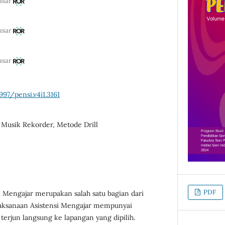
asar
asar
asar
997/pensi.v4i1.3161
 Musik Rekorder, Metode Drill
PDF
i Mengajar merupakan salah satu bagian dari
laksanaan Asistensi Mengajar mempunyai
erjun langsung ke lapangan yang dipilih.