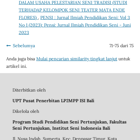
DALAM USAHA PELESTARIAN SENI TRADISI (STUDI
TERHADAP KELOMPOK SENI TEATER MATA ENDE
FLORES)
,
PENSI : Jurnal Ilmiah Pendidikan Seni: Vol 3
No 1 (2023): Pensi: Jurnal Ilmiah Pendidikan Seni - Juni
2023
Sebelumya
71-75 dari 75
Anda juga bisa
Mulai pencarian similarity tingkat lanjut
untuk
artikel ini.
Diterbitkan oleh
UPT Pusat Penerbitan LP2MPP ISI Bali
Dikelola oleh
Program Studi Pendidikan Seni Pertunjukan, Fakultas
Seni Pertunjukan, Institut Seni Indonesia Bali
Jl. Nusa Indah, Sumerta, Kec. Denpasar Timur, Kota