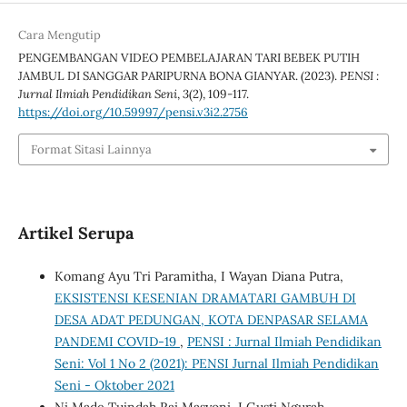
Cara Mengutip
PENGEMBANGAN VIDEO PEMBELAJARAN TARI BEBEK PUTIH
JAMBUL DI SANGGAR PARIPURNA BONA GIANYAR. (2023).
PENSI :
Jurnal Ilmiah Pendidikan Seni
,
3
(2), 109-117.
https://doi.org/10.59997/pensi.v3i2.2756
Format Sitasi Lainnya
Artikel Serupa
Komang Ayu Tri Paramitha, I Wayan Diana Putra,
EKSISTENSI KESENIAN DRAMATARI GAMBUH DI
DESA ADAT PEDUNGAN, KOTA DENPASAR SELAMA
PANDEMI COVID-19
,
PENSI : Jurnal Ilmiah Pendidikan
Seni: Vol 1 No 2 (2021): PENSI Jurnal Ilmiah Pendidikan
Seni - Oktober 2021
Ni Made Tuindah Rai Masyoni, I Gusti Ngurah