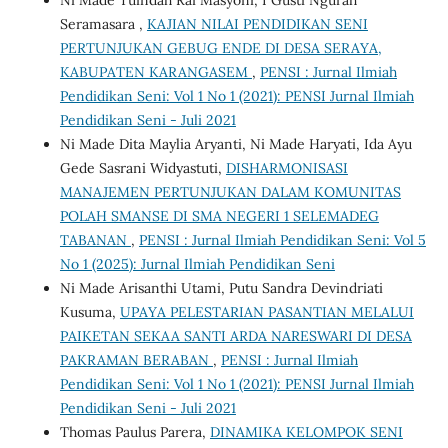
Seramasara ,
KAJIAN NILAI PENDIDIKAN SENI
PERTUNJUKAN GEBUG ENDE DI DESA SERAYA,
KABUPATEN KARANGASEM
,
PENSI : Jurnal Ilmiah
Pendidikan Seni: Vol 1 No 1 (2021): PENSI Jurnal Ilmiah
Pendidikan Seni - Juli 2021
Ni Made Dita Maylia Aryanti, Ni Made Haryati, Ida Ayu
Gede Sasrani Widyastuti,
DISHARMONISASI
MANAJEMEN PERTUNJUKAN DALAM KOMUNITAS
POLAH SMANSE DI SMA NEGERI 1 SELEMADEG
TABANAN
,
PENSI : Jurnal Ilmiah Pendidikan Seni: Vol 5
No 1 (2025): Jurnal Ilmiah Pendidikan Seni
Ni Made Arisanthi Utami, Putu Sandra Devindriati
Kusuma,
UPAYA PELESTARIAN PASANTIAN MELALUI
PAIKETAN SEKAA SANTI ARDA NARESWARI DI DESA
PAKRAMAN BERABAN
,
PENSI : Jurnal Ilmiah
Pendidikan Seni: Vol 1 No 1 (2021): PENSI Jurnal Ilmiah
Pendidikan Seni - Juli 2021
Thomas Paulus Parera,
DINAMIKA KELOMPOK SENI