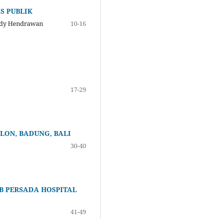
S PUBLIK
oddy Hendrawan
10-16
17-29
LON, BADUNG, BALI
30-40
 B PERSADA HOSPITAL
41-49