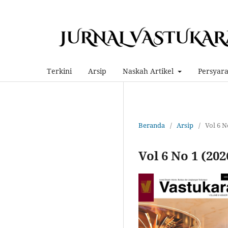
Terkini
Arsip
Naskah Artikel
Persyar
Beranda
/
Arsip
/
Vol 6 N
Vol 6 No 1 (20