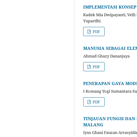
IMPLEMENTASI KONSEP 
Kadek Mia Dwipayanti, Vell
Yupardhi
PDF
MANUSIA SEBAGAI ELE
Ahmad Ghazy Dananjaya
PDF
PENERAPAN GAYA MODER
I Komang Yogi Sumantara Su
PDF
TINJAUAN FUNGSI DAN 
MALANG
Iyus Ghani Fauzan Arrasyidi