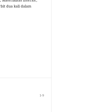
 Materialitas Interior,
rbit dua kali dalam
1-9