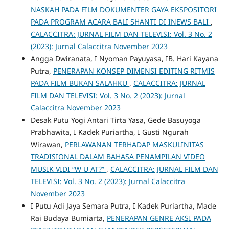
NASKAH PADA FILM DOKUMENTER GAYA EKSPOSITORI
PADA PROGRAM ACARA BALI SHANTI DI INEWS BALI
,
CALACCITRA: JURNAL FILM DAN TELEVISI: Vol. 3 No. 2
(2023): Jurnal Calaccitra November 2023
Angga Dwiranata, I Nyoman Payuyasa, IB. Hari Kayana
Putra,
PENERAPAN KONSEP DIMENSI EDITING RITMIS
PADA FILM BUKAN SALAHKU
,
CALACCITRA: JURNAL
FILM DAN TELEVISI: Vol. 3 No. 2 (2023): Jurnal
Calaccitra November 2023
Desak Putu Yogi Antari Tirta Yasa, Gede Basuyoga
Prabhawita, I Kadek Puriartha, I Gusti Ngurah
Wirawan,
PERLAWANAN TERHADAP MASKULINITAS
TRADISIONAL DALAM BAHASA PENAMPILAN VIDEO
MUSIK VIDI “W U AT?”
,
CALACCITRA: JURNAL FILM DAN
TELEVISI: Vol. 3 No. 2 (2023): Jurnal Calaccitra
November 2023
I Putu Adi Jaya Semara Putra, I Kadek Puriartha, Made
Rai Budaya Bumiarta,
PENERAPAN GENRE AKSI PADA