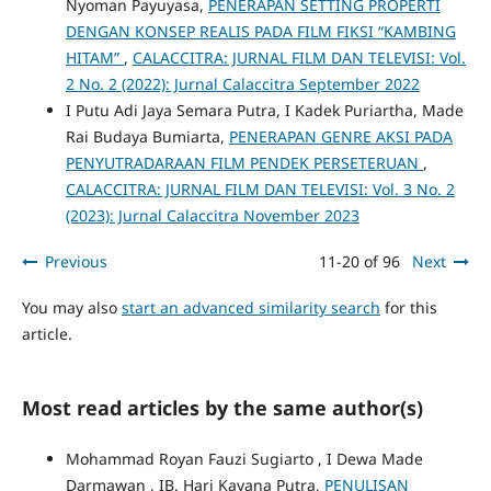
Nyoman Payuyasa,
PENERAPAN SETTING PROPERTI
DENGAN KONSEP REALIS PADA FILM FIKSI “KAMBING
HITAM”
,
CALACCITRA: JURNAL FILM DAN TELEVISI: Vol.
2 No. 2 (2022): Jurnal Calaccitra September 2022
I Putu Adi Jaya Semara Putra, I Kadek Puriartha, Made
Rai Budaya Bumiarta,
PENERAPAN GENRE AKSI PADA
PENYUTRADARAAN FILM PENDEK PERSETERUAN
,
CALACCITRA: JURNAL FILM DAN TELEVISI: Vol. 3 No. 2
(2023): Jurnal Calaccitra November 2023
Previous
11-20 of 96
Next
You may also
start an advanced similarity search
for this
article.
Most read articles by the same author(s)
Mohammad Royan Fauzi Sugiarto , I Dewa Made
Darmawan , IB. Hari Kayana Putra,
PENULISAN