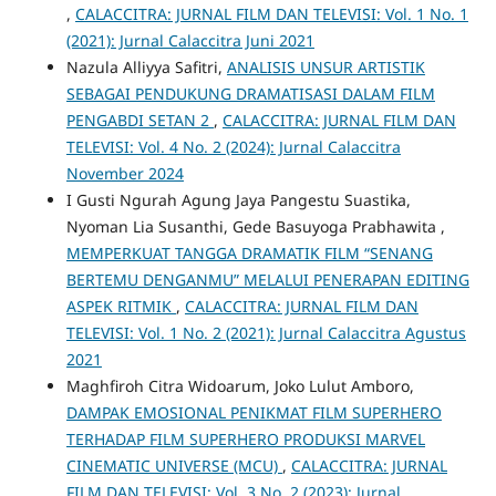
,
CALACCITRA: JURNAL FILM DAN TELEVISI: Vol. 1 No. 1
(2021): Jurnal Calaccitra Juni 2021
Nazula Alliyya Safitri,
ANALISIS UNSUR ARTISTIK
SEBAGAI PENDUKUNG DRAMATISASI DALAM FILM
PENGABDI SETAN 2
,
CALACCITRA: JURNAL FILM DAN
TELEVISI: Vol. 4 No. 2 (2024): Jurnal Calaccitra
November 2024
I Gusti Ngurah Agung Jaya Pangestu Suastika,
Nyoman Lia Susanthi, Gede Basuyoga Prabhawita ,
MEMPERKUAT TANGGA DRAMATIK FILM “SENANG
BERTEMU DENGANMU” MELALUI PENERAPAN EDITING
ASPEK RITMIK
,
CALACCITRA: JURNAL FILM DAN
TELEVISI: Vol. 1 No. 2 (2021): Jurnal Calaccitra Agustus
2021
Maghfiroh Citra Widoarum, Joko Lulut Amboro,
DAMPAK EMOSIONAL PENIKMAT FILM SUPERHERO
TERHADAP FILM SUPERHERO PRODUKSI MARVEL
CINEMATIC UNIVERSE (MCU)
,
CALACCITRA: JURNAL
FILM DAN TELEVISI: Vol. 3 No. 2 (2023): Jurnal