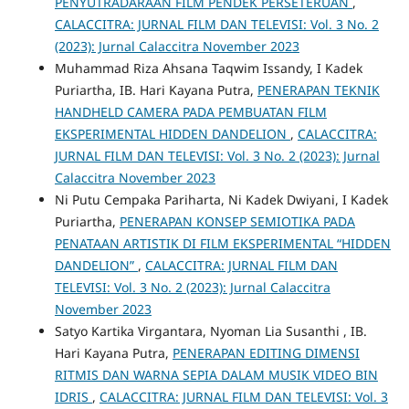
PENYUTRADARAAN FILM PENDEK PERSETERUAN
,
CALACCITRA: JURNAL FILM DAN TELEVISI: Vol. 3 No. 2
(2023): Jurnal Calaccitra November 2023
Muhammad Riza Ahsana Taqwim Issandy, I Kadek
Puriartha, IB. Hari Kayana Putra,
PENERAPAN TEKNIK
HANDHELD CAMERA PADA PEMBUATAN FILM
EKSPERIMENTAL HIDDEN DANDELION
,
CALACCITRA:
JURNAL FILM DAN TELEVISI: Vol. 3 No. 2 (2023): Jurnal
Calaccitra November 2023
Ni Putu Cempaka Pariharta, Ni Kadek Dwiyani, I Kadek
Puriartha,
PENERAPAN KONSEP SEMIOTIKA PADA
PENATAAN ARTISTIK DI FILM EKSPERIMENTAL “HIDDEN
DANDELION”
,
CALACCITRA: JURNAL FILM DAN
TELEVISI: Vol. 3 No. 2 (2023): Jurnal Calaccitra
November 2023
Satyo Kartika Virgantara, Nyoman Lia Susanthi , IB.
Hari Kayana Putra,
PENERAPAN EDITING DIMENSI
RITMIS DAN WARNA SEPIA DALAM MUSIK VIDEO BIN
IDRIS
,
CALACCITRA: JURNAL FILM DAN TELEVISI: Vol. 3