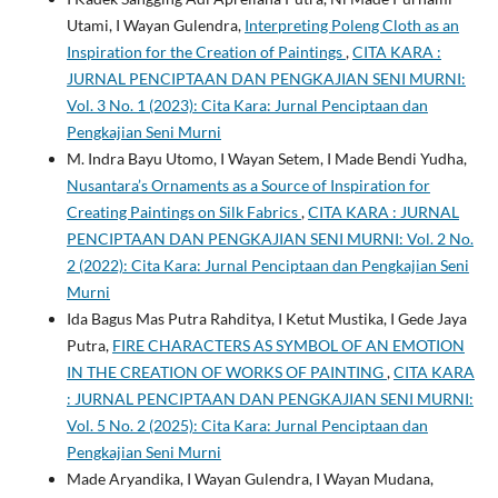
Utami, I Wayan Gulendra,
Interpreting Poleng Cloth as an
Inspiration for the Creation of Paintings
,
CITA KARA :
JURNAL PENCIPTAAN DAN PENGKAJIAN SENI MURNI:
Vol. 3 No. 1 (2023): Cita Kara: Jurnal Penciptaan dan
Pengkajian Seni Murni
M. Indra Bayu Utomo, I Wayan Setem, I Made Bendi Yudha,
Nusantara’s Ornaments as a Source of Inspiration for
Creating Paintings on Silk Fabrics
,
CITA KARA : JURNAL
PENCIPTAAN DAN PENGKAJIAN SENI MURNI: Vol. 2 No.
2 (2022): Cita Kara: Jurnal Penciptaan dan Pengkajian Seni
Murni
Ida Bagus Mas Putra Rahditya, I Ketut Mustika, I Gede Jaya
Putra,
FIRE CHARACTERS AS SYMBOL OF AN EMOTION
IN THE CREATION OF WORKS OF PAINTING
,
CITA KARA
: JURNAL PENCIPTAAN DAN PENGKAJIAN SENI MURNI:
Vol. 5 No. 2 (2025): Cita Kara: Jurnal Penciptaan dan
Pengkajian Seni Murni
Made Aryandika, I Wayan Gulendra, I Wayan Mudana,