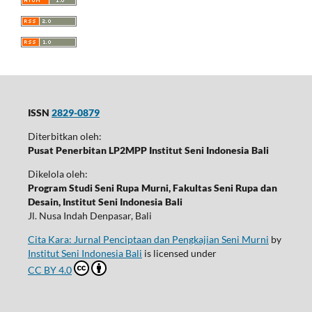
ISSN
2829-0879
Diterbitkan oleh:
Pusat Penerbitan LP2MPP Institut Seni Indonesia Bali
Dikelola oleh:
Program Studi Seni Rupa Murni, Fakultas Seni Rupa dan
Desain, Institut Seni Indonesia Bali
Jl. Nusa Indah Denpasar, Bali
Cita Kara: Jurnal Penciptaan dan Pengkajian Seni Murni
by
Institut Seni Indonesia Bali
is licensed under
CC BY 4.0