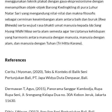
menggunakan teknik plakat dengan gaya ekspresionisme dengan
menampilkan objek-objek Barong Kedingkling di pura Luhur
Natar Sari yang mengandung nilai-nilai dan makna filosofis
sebagai cerminan keseimbangan alam antara baik dan buruk (
Rwa
Bhineda
) serta wujud rasa bhakti umat manusia kepada
Ida Sang
Hyang Widhi Wasa
serta alam semesta agar terciptanya kehidupan
yang harmonis antara manusia dengan manusia, manusia dengan
alam, dan manusia dengan Tuhan (
Tri Hitta Karana
).
References
Cerita, I Nyoman, (2020), Teks & Konteks di Balik Seni
Pertunjukan Bali, PT. Japa Widya Duta Denpasar, Bali.
Dermawan T, Agus, (2015), Panorama Sanggar Kambodja, Rupa
Rupa Seni, Jl. Srengseng Kelapa Dua no. 30A Kebon Jeruk, Jakarta
11630.
Dibia, I Wayan, (2012), Ilen-ilen Seni Pertunjukan Bali, Bali