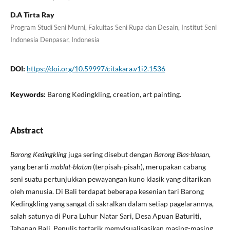
D.A Tirta Ray
Program Studi Seni Murni, Fakultas Seni Rupa dan Desain, Institut Seni
Indonesia Denpasar, Indonesia
DOI:
https://doi.org/10.59997/citakara.v1i2.1536
Keywords:
Barong Kedingkling, creation, art painting.
Abstract
Barong Kedingkling
juga sering disebut dengan
Barong Blas-blasan
,
yang berarti
mablat-blatan
(terpisah-pisah), merupakan cabang
seni suatu pertunjukkan pewayangan kuno klasik yang ditarikan
oleh manusia. Di Bali terdapat beberapa kesenian tari Barong
Kedingkling yang sangat di sakralkan dalam setiap pagelarannya,
salah satunya di Pura Luhur Natar Sari, Desa Apuan Baturiti,
Tabanan Bali. Penulis tertarik memvisualisasikan masing-masing