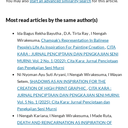
You may also
start an advanced similarity search
for this article.
Most read articles by the same author(s)
Ida Bagus Rekha Bayutha , D.A. Tirta Ray , I Nengah
Wirakesuma,
Champak's Representation In Balinese
People's Life As Inspiration For Painting Creation
,
CITA
KARA : JURNAL PENCIPTAAN DAN PENGKAJIAN SENI
MURNI: Vol. 2 No. 1 (2022): Cita Kara: Jurnal Penciptaan
dan Pengkajian Seni Murni
Ni Nyoman Ayu Suti Aryani, I Nengah Wirakesuma, I Wayan
Setem,
SHADOWS AS AN INSPIRATION FOR THE
CREATION OF HIGH PRINT GRAPHIC
,
CITA KARA :
JURNAL PENCIPTAAN DAN PENGKAJIAN SENI MURNI:
Vol. 5 No. 1 (2025): Cita Kara: Jurnal Penciptaan dan
Pengkajian Seni Murni
I Nengah Kariana, I Nengah Wirakesuma, I Made Ruta,
DEATH AND REINCARNATION AS INSPIRATION OF