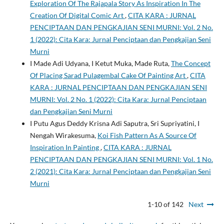
Exploration Of The Rajapala Story As Inspiration In The
Creation Of Digital Comic Art
,
CITA KARA : JURNAL
PENCIPTAAN DAN PENGKAJIAN SENI MURNI: Vol. 2 No.
1 (2022): Cita Kara: Jurnal Penciptaan dan Pengkajian Seni
Murni
I Made Adi Udyana, I Ketut Muka, Made Ruta,
The Concept
Of Placing Sarad Pulagembal Cake Of Painting Art
,
CITA
KARA : JURNAL PENCIPTAAN DAN PENGKAJIAN SENI
MURNI: Vol. 2 No. 1 (2022): Cita Kara: Jurnal Penciptaan
dan Pengkajian Seni Murni
I Putu Agus Deddy Krisna Adi Saputra, Sri Supriyatini, I
Nengah Wirakesuma,
Koi Fish Pattern As A Source Of
Inspiration In Painting
,
CITA KARA : JURNAL
PENCIPTAAN DAN PENGKAJIAN SENI MURNI: Vol. 1 No.
2 (2021): Cita Kara: Jurnal Penciptaan dan Pengkajian Seni
Murni
1-10 of 142
Next