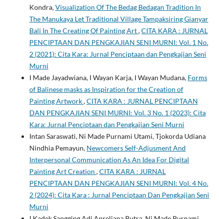
Kondra,
Visualization Of The Bedag Bedagan Tradition In
The Manukaya Let Traditional Village Tampaksiring Gianyar
Bali In The Creating Of Painting Art
,
CITA KARA : JURNAL
PENCIPTAAN DAN PENGKAJIAN SENI MURNI: Vol. 1 No.
2 (2021): Cita Kara: Jurnal Penciptaan dan Pengkajian Seni
Murni
I Made Jayadwiana, I Wayan Karja, I Wayan Mudana,
Forms
of Balinese masks as Inspiration for the Creation of
Painting Artwork
,
CITA KARA : JURNAL PENCIPTAAN
DAN PENGKAJIAN SENI MURNI: Vol. 3 No. 1 (2023): Cita
Kara: Jurnal Penciptaan dan Pengkajian Seni Murni
Intan Saraswati, Ni Made Purnami Utami, Tjokorda Udiana
Nindhia Pemayun,
Newcomers Self-Adjusment And
Interpersonal Communication As An Idea For Digital
Painting Art Creation
,
CITA KARA : JURNAL
PENCIPTAAN DAN PENGKAJIAN SENI MURNI: Vol. 4 No.
2 (2024): Cita Kara : Jurnal Penciptaan Dan Pengkajian Seni
Murni
I Kadek Sangging Adi Apreliana Putra, Ni Made Purnami