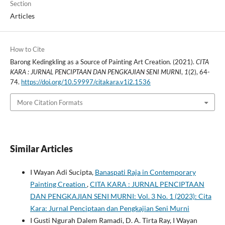
Section
Articles
How to Cite
Barong Kedingkling as a Source of Painting Art Creation. (2021).
CITA
KARA : JURNAL PENCIPTAAN DAN PENGKAJIAN SENI MURNI
,
1
(2), 64-
74.
https://doi.org/10.59997/citakara.v1i2.1536
More Citation Formats
Similar Articles
I Wayan Adi Sucipta,
Banaspati Raja in Contemporary
Painting Creation
,
CITA KARA : JURNAL PENCIPTAAN
DAN PENGKAJIAN SENI MURNI: Vol. 3 No. 1 (2023): Cita
Kara: Jurnal Penciptaan dan Pengkajian Seni Murni
I Gusti Ngurah Dalem Ramadi, D. A. Tirta Ray, I Wayan