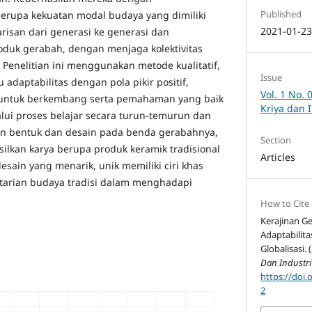
Published
erupa kekuatan modal budaya yang dimiliki
2021-01-2
arisan dari generasi ke generasi dan
duk gerabah, dengan menjaga kolektivitas
Penelitian ini menggunakan metode kualitatif,
Issue
daptabilitas dengan pola pikir positif,
Vol. 1 No. 
t untuk berkembang serta pemahaman yang baik
Kriya dan I
ui proses belajar secara turun-temurun dan
 bentuk dan desain pada benda gerabahnya,
Section
ilkan karya berupa produk keramik tradisional
Articles
esain yang menarik, unik memiliki ciri khas
tarian budaya tradisi dalam menghadapi
How to Cite
Kerajinan G
Adaptabilitas
Globalisasi. 
Dan Industri 
https://doi.
2