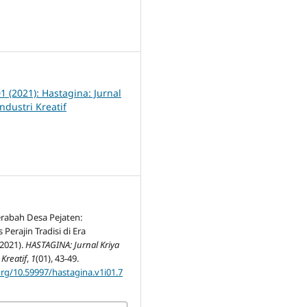
3
01 (2021): Hastagina: Jurnal
ndustri Kreatif
erabah Desa Pejaten:
 Perajin Tradisi di Era
(2021).
HASTAGINA: Jurnal Kriya
Kreatif
,
1
(01), 43-49.
org/10.59997/hastagina.v1i01.7