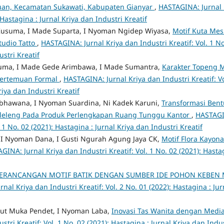
tuan, Kecamatan Sukawati, Kabupaten Gianyar
,
HASTAGINA: Jurnal K
 Hastagina : Jurnal Kriya dan Industri Kreatif
Kusuma, I Made Suparta, I Nyoman Ngidep Wiyasa,
Motif Kuta Mes
tudio Tatto
,
HASTAGINA: Jurnal Kriya dan Industri Kreatif: Vol. 1 No
ustri Kreatif
uma, I Made Gede Arimbawa, I Made Sumantra,
Karakter Topeng M
ertemuan Formal
,
HASTAGINA: Jurnal Kriya dan Industri Kreatif: Vo
riya dan Industri Kreatif
bhawana, I Nyoman Suardina, Ni Kadek Karuni,
Transformasi Bent
leleng Pada Produk Perlengkapan Ruang Tunggu Kantor
,
HASTAGI
. 1 No. 02 (2021): Hastagina : Jurnal Kriya dan Industri Kreatif
 I Nyoman Dana, I Gusti Ngurah Agung Jaya CK,
Motif Flora Kayon
GINA: Jurnal Kriya dan Industri Kreatif: Vol. 1 No. 02 (2021): Hasta
ERANCANGAN MOTIF BATIK DENGAN SUMBER IDE POHON KEBEN M
nal Kriya dan Industri Kreatif: Vol. 2 No. 01 (2022): Hastagina : Jur
etut Muka Pendet, I Nyoman Laba,
Inovasi Tas Wanita dengan Medi
stri Kreatif: Vol. 1 No. 02 (2021): Hastagina : Jurnal Kriya dan Indus