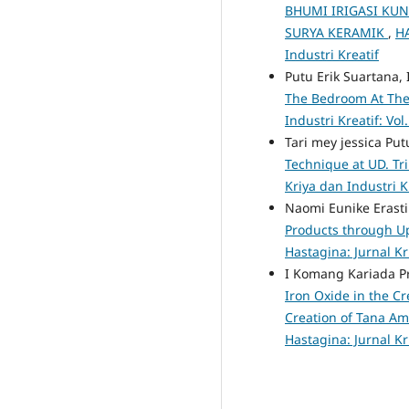
BHUMI IRIGASI KUN
SURYA KERAMIK
,
HA
Industri Kreatif
Putu Erik Suartana,
The Bedroom At The
Industri Kreatif: Vol
Tari mey jessica Put
Technique at UD. Tr
Kriya dan Industri K
Naomi Eunike Erasti
Products through U
Hastagina: Jurnal Kr
I Komang Kariada P
Iron Oxide in the Cr
Creation of Tana A
Hastagina: Jurnal Kr