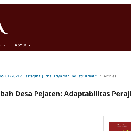
e
About
No. 01 (2021): Hastagina: Jurnal Kriya dan Industri Kreatif
/
Articles
bah Desa Pejaten: Adaptabilitas Perajin