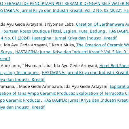
O SEBAGAI IDE PENCIPTAAN POT KERAMIK DENGAN SELF WATERING
STAGINA: Jurnal Kriya dan Industri Kreatif: Vol. 2 No. 02 (2022): Ha
 Ida Ayu Gede Artayani, I Nyoman Laba,
Creation Of Earthenware A
 Fourteen Roses Boutique Hotel, Legian, Kuta, Badung
,
HASTAGINA
. 4 No. 01 (2024): Hastagina : Jurnal Kriya dan Industri Kreatif
u, Ida Ayu Gede Artayani, I Ketut Muka,
The Creation of Ceramic Wo
i Surya
,
HASTAGINA: Jurnal Kriya dan Industri Kreatif: Vol. 5 No. 01 
reatif
 Andrianto, I Nyoman Laba, Ida Ayu Gede Artayani,
Hotel Bed Shee
pcycling Techniques
,
HASTAGINA: Jurnal Kriya dan Industri Kreatif: 
iya dan Industri Kreatif
ramana, I Made Gede Arimbawa, Ida Ayu Gede Artayani,
Exploratio
eation of Tana Ampo Ceramic Products: Exploration of Terracotta Cl
mpo Ceramic Products
,
HASTAGINA: Jurnal Kriya dan Industri Kreatif:
iya dan Industri Kreatif