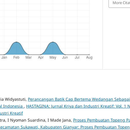
More Cita
sia Widyastuti,
Perancangan Batik Cap Bertema Wedangan Sebagai 
l Indonesia
,
HASTAGINA: Jurnal Kriya dan Industri Kreatif: Vol. 1 N
ustri Kreatif
tra, I Nyoman Suardina, I Made Jana,
Proses Pembuatan Topeng Pa
Kecamatan Sukawati, Kabupaten Gianyar: Proses Pembuatan Topen