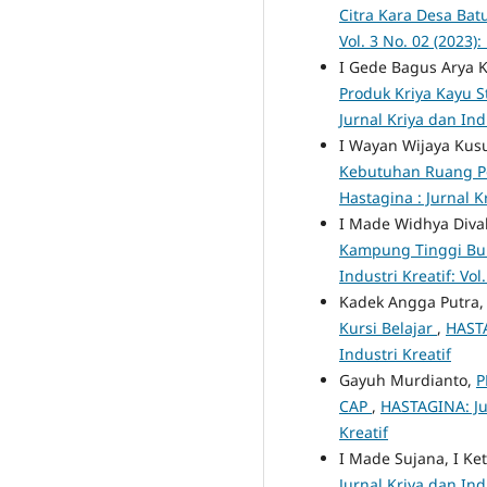
Citra Kara Desa Ba
Vol. 3 No. 02 (2023):
I Gede Bagus Arya 
Produk Kriya Kayu S
Jurnal Kriya dan Ind
I Wayan Wijaya Kus
Kebutuhan Ruang P
Hastagina : Jurnal K
I Made Widhya Diva
Kampung Tinggi Bu
Industri Kreatif: Vol
Kadek Angga Putra,
Kursi Belajar
,
HASTA
Industri Kreatif
Gayuh Murdianto,
P
CAP
,
HASTAGINA: Jur
Kreatif
I Made Sujana, I K
Jurnal Kriya dan Indu