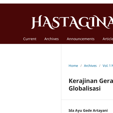
Current
Archives
Announcements
Articl
Home
/
Archives
/
Vol. 1 
Kerajinan Gera
Globalisasi
Ida Ayu Gede Artayani