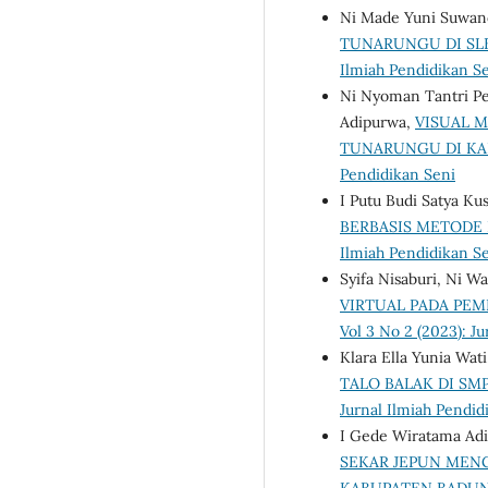
Ni Made Yuni Suwand
TUNARUNGU DI SLB
Ilmiah Pendidikan S
Ni Nyoman Tantri Pe
Adipurwa,
VISUAL M
TUNARUNGU DI K
Pendidikan Seni
I Putu Budi Satya K
BERBASIS METODE
Ilmiah Pendidikan Se
Syifa Nisaburi, Ni W
VIRTUAL PADA PEM
Vol 3 No 2 (2023): J
Klara Ella Yunia Wat
TALO BALAK DI SM
Jurnal Ilmiah Pendid
I Gede Wiratama Adi 
SEKAR JEPUN MEN
KABUPATEN BADU