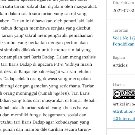
Diterbitkan
 satu tarian sakral dan diyakini oleh masyarakat.
2021-07-31
ikan dalam salah satu tarian yang sakral yang
aben. Tarian ini dibawakan oleh penari laki-laki
0 tahun dengan membawa senjata yang disebut
Terbitan
n tarian yang sakral mempengaruhi pemahaman
Vol 1 No 1 
l-simbol yang berkaitan dengan pertunjukan
Pendidikan 
si simbolis dilakukan untuk mencari nilai yang
penampilan tari Baris Dadap. Dalam menganalisis
Bagian
 tari Baris Dadap di upacara
Pitra Yadnya
masih
Articles
t desa di Banjar Bebali sebagai warisan leluhur
aris Dadap adalah orang dewasa yang merupakan
Lisensi
diiringi dengan gamelan yang sederhana. Tarian
mah orang meninggal (rumah
ngaben
). Tari Baris
dian yang tulus dari masyarakat di Banjar Bebali.
Artikel ini b
Bebali adalah tarian sakral, yang khusus hanya
Attributio
a
dan memiliki fungsi keagamaan, sosial dan
4.0 Internat
etahui tari Baris Dadap agar kebudayaan yang
dak punah dan mampu dilestarikan secara turun-