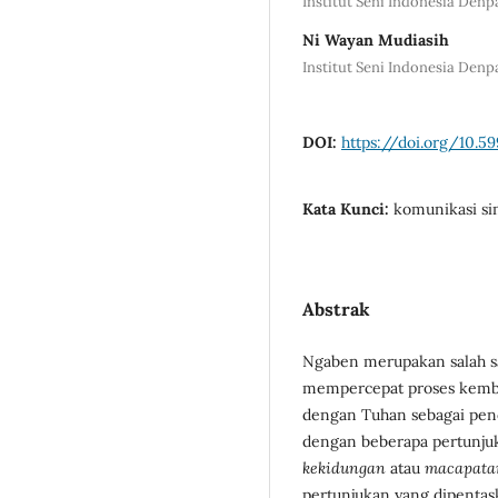
Institut Seni Indonesia Denp
Ni Wayan Mudiasih
Institut Seni Indonesia Denp
DOI:
https://doi.org/10.59
Kata Kunci:
komunikasi sim
Abstrak
Ngaben merupakan salah sa
mempercepat proses kemba
dengan Tuhan sebagai penci
dengan beberapa pertunjukan
kekidungan
atau
macapata
pertunjukan yang dipentask