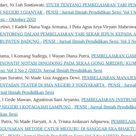
ari, Ni Luh Sustiawati,
STUDI TENTANG PEMBELAJARAN TARI PE
 NEGERI 1 GIANYAR
,
PENSI : Jurnal Ilmiah Pendidikan Seni: Vol 1 
eni - Oktober 2021
rtiwi, I Kadek Diana Yoga Armana, I Putu Agus Arya Viryam Maheswar
ENTORING DALAM PEMBELAJARAN TARI SEKAR JEPUN KEPADA A
ABUPATEN BADUNG
,
PENSI : Jurnal Ilmiah Pendidikan Seni: Vol 3 No
usuma, I Komang Sudirga, I Wayan Diana Putra,
PEMBELAJARAN GAM
 INOVATIF NOTASI DINGDONG PADA SEKAA GONG MREDHU KU
ni: Vol 3 No 2 (2023): Jurnal Ilmiah Pendidikan Seni
ayan Suratni, Ni Made Liza Anggara Dewi,
PEMBELAJARAN MANAJE
ENTASAN TEATER DI SMA NEGERI 3 YOGYAKARTA
,
PENSI : Jurna
urnal Ilmiah Pendidikan Seni
i, I Gede Mawan, Agustinus Sani Aryanto,
PEMBELAJARAN INSTRUM
P NEGERI 1 KOTAGAJAH LAMPUNG
,
PENSI : Jurnal Ilmiah Pendidika
ikan Seni
Putra, Ni Made Haryati, A. A. Trisna Ardanari Adipurwa,
PEMBELAJA
GGUNAKAN METODE CATUR MEGURU DI SANGGAR EKA BHAKTI
NG
,
PENSI : Jurnal Ilmiah Pendidikan Seni: Vol 2 No 1 (2022): Pensi: 