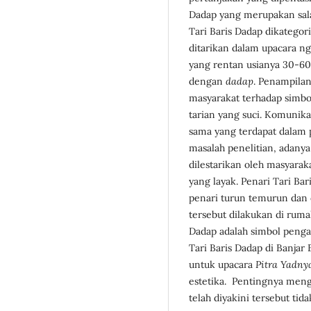
Dadap yang merupakan salah
Tari Baris Dadap dikategor
ditarikan dalam upacara ng
yang rentan usianya 30-6
dengan
dadap
. Penampila
masyarakat terhadap simbo
tarian yang suci. Komunika
sama yang terdapat dalam 
masalah penelitian, adanya
dilestarikan oleh masyaraka
yang layak. Penari Tari B
penari turun temurun dan 
tersebut dilakukan di ru
Dadap adalah simbol pengab
Tari Baris Dadap di Banjar 
untuk upacara
Pitra Yadny
estetika. Pentingnya meng
telah diyakini tersebut ti