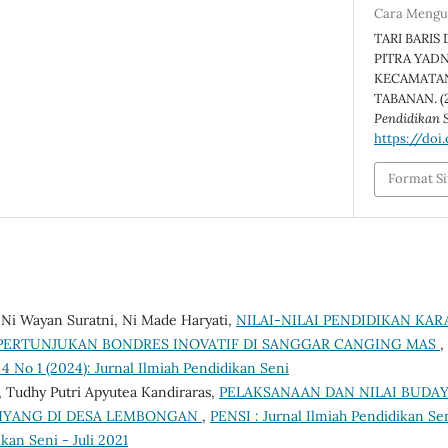
Cara Mengu
TARI BARI
PITRA YADN
KECAMATAN
TABANAN. (2
Pendidikan 
https://doi
Format Si
 Ni Wayan Suratni, Ni Made Haryati,
NILAI-NILAI PENDIDIKAN KA
 PERTUNJUKAN BONDRES INOVATIF DI SANGGAR CANGING MAS
,
 4 No 1 (2024): Jurnal Ilmiah Pendidikan Seni
 Tudhy Putri Apyutea Kandiraras,
PELAKSANAAN DAN NILAI BUDA
HYANG DI DESA LEMBONGAN
,
PENSI : Jurnal Ilmiah Pendidikan Sen
kan Seni - Juli 2021