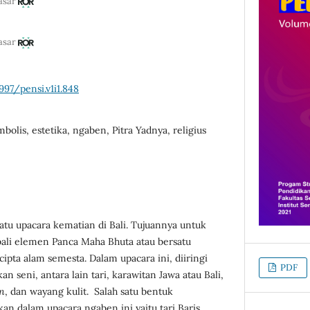
asar
asar
997/pensi.v1i1.848
bolis, estetika, ngaben, Pitra Yadnya, religius
tu upacara kematian di Bali. Tujuannya untuk
li elemen Panca Maha Bhuta atau bersatu
pta alam semesta. Dalam upacara ini, diiringi
PDF
 seni, antara lain tari, karawitan Jawa atau Bali,
n
, dan wayang kulit. Salah satu bentuk
an dalam upacara ngaben ini yaitu tari Baris