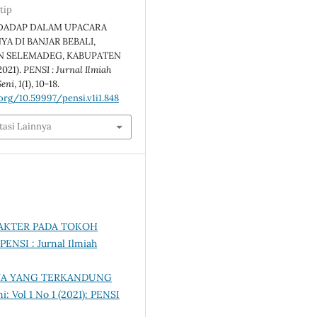
tip
S DADAP DALAM UPACARA
YA DI BANJAR BEBALI,
 SELEMADEG, KABUPATEN
021).
PENSI : Jurnal Ilmiah
Seni
,
1
(1), 10-18.
.org/10.59997/pensi.v1i1.848
tasi Lainnya
RAKTER PADA TOKOH
PENSI : Jurnal Ilmiah
YA YANG TERKANDUNG
i: Vol 1 No 1 (2021): PENSI