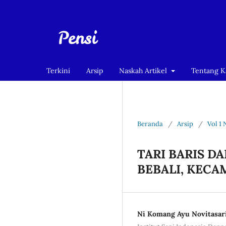
Terkini
Arsip
Naskah Artikel
Tentang 
Beranda
/
Arsip
/
Vol 1 
TARI BARIS D
BEBALI, KEC
Ni Komang Ayu Novitasari