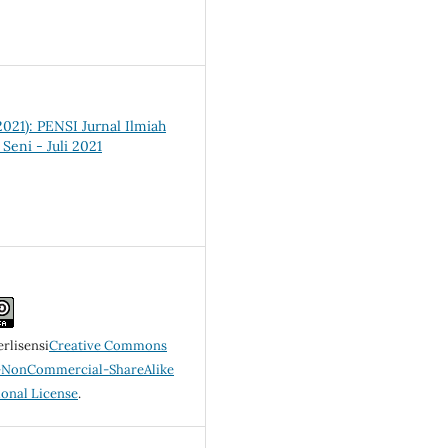
(2021): PENSI Jurnal Ilmiah
Seni - Juli 2021
erlisensi
Creative Commons
n-NonCommercial-ShareAlike
ional License
.