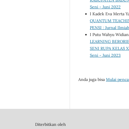
Seni - Juni 2022
I Kadek Eva Merta Y
QUANTUM TEACHIN
PENSI : Jurnal Ilmia
I Putu Wahyu Widian
LEARNING BERORIE
SENI RUPA KELAS X
Seni - Juni 2023
Anda juga bisa
Mulai pencar
Diterbitkan oleh