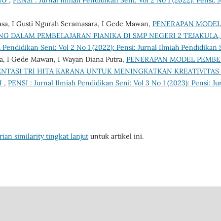
asa, I Gusti Ngurah Seramasara, I Gede Mawan,
PENERAPAN MODEL
G DALAM PEMBELAJARAN PIANIKA DI SMP NEGERI 2 TEJAKULA
h Pendidikan Seni: Vol 2 No 1 (2022): Pensi: Jurnal Ilmiah Pendidikan 
a, I Gede Mawan, I Wayan Diana Putra,
PENERAPAN MODEL PEMBE
NTASI TRI HITA KARANA UNTUK MENINGKATKAN KREATIVITAS 
I
,
PENSI : Jurnal Ilmiah Pendidikan Seni: Vol 3 No 1 (2023): Pensi: J
ian similarity tingkat lanjut
untuk artikel ini.