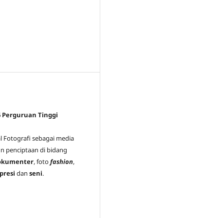
 6 Perguruan Tinggi
l Fotografi sebagai media
n penciptaan di bidang
okumenter
, foto
fashion
,
presi
dan
seni
.