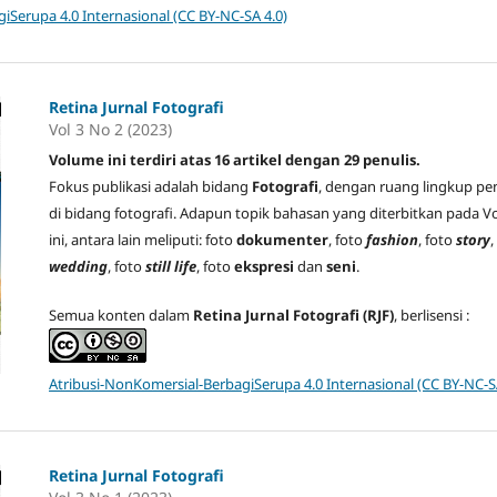
iSerupa 4.0 Internasional (CC BY-NC-SA 4.0)
Retina Jurnal Fotografi
Vol 3 No 2 (2023)
Volume ini terdiri atas 16 artikel dengan 29 penulis.
Fokus publikasi adalah bidang
Fotografi
, dengan ruang lingkup p
di bidang fotografi. Adapun topik bahasan yang diterbitkan pada Vo
ini, antara lain meliputi: foto
dokumenter
, foto
fashion
, foto
story
,
wedding
, foto
still life
, foto
ekspresi
dan
seni
.
Semua konten dalam
Retina Jurnal Fotografi (RJF)
, berlisensi :
Atribusi-NonKomersial-BerbagiSerupa 4.0 Internasional (CC BY-NC-S
Retina Jurnal Fotografi