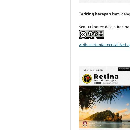
Teriring harapan
kami denga
Semua konten dalam
Retina 
Atribusi-NonKomersial-Berbag