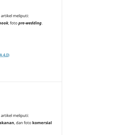
artikel meliputi:
book
, foto
pre-wedding
.
A 4.0)
artikel meliputi:
akanan
, dan foto
komersial