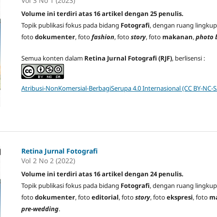
Vol 3 No 1 (2023)
Volume ini terdiri atas 16 artikel dengan 25 penulis.
Topik publikasi fokus pada bidang
Fotografi
, dengan ruang lingkup 
foto
dokumenter
, foto
fashion
, foto
story
, foto
makanan
,
photo 
Semua konten dalam
Retina Jurnal Fotografi (RJF)
, berlisensi :
Atribusi-NonKomersial-BerbagiSerupa 4.0 Internasional (CC BY-NC-S
Retina Jurnal Fotografi
Vol 2 No 2 (2022)
Volume ini terdiri atas 16 artikel dengan 24 penulis.
Topik publikasi fokus pada bidang
Fotografi
, dengan ruang lingkup 
foto
dokumenter
, foto
editorial
, foto
story
, foto
ekspresi
, foto
m
pre-wedding
.