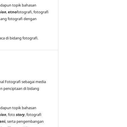
 adapun topik bahasan
hion
,
etno
fotografi, fotografi
dang fotografi dengan
ca di bidang fotografi.
nal Fotografi sebagai media
n penciptaan di bidang
 adapun topik bahasan
hion
, foto
story
, fotografi
eni
, serta pengembangan