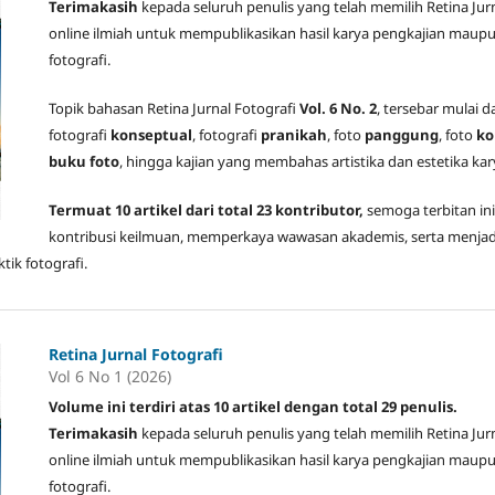
Terimakasih
kepada seluruh penulis yang telah memilih Retina Jur
online ilmiah untuk mempublikasikan hasil karya pengkajian maupu
fotografi.
Topik bahasan Retina Jurnal Fotografi
Vol. 6 No. 2
, tersebar mulai d
fotografi
konseptual
, fotografi
pranikah
, foto
panggung
, foto
ko
buku foto
, hingga kajian yang membahas artistika dan estetika kary
Termuat 10 artikel
dari total 23 kontributor
,
semoga terbitan in
kontribusi keilmuan, memperkaya wawasan akademis, serta menjadi
ik fotografi.
Retina Jurnal Fotografi
Vol 6 No 1 (2026)
Volume ini terdiri atas 10 artikel dengan total 29 penulis.
Terimakasih
kepada seluruh penulis yang telah memilih Retina Jur
online ilmiah untuk mempublikasikan hasil karya pengkajian maupu
fotografi.