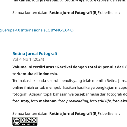
Semua konten dalam
Retina Jurnal Fotografi (RJF)
, berlisensi :
iSerupa 4.0 Internasional (CC BY-NC-SA 4.0)
Retina Jurnal Fotografi
Vol 4 No 1 (2024)
Volume ini terdiri atas 16 artikel dengan total 41 penulis dari
terkemuka di Indonesia.
Terimakasih kepada seluruh penulis yang telah memilih Retina Jurna
online ilmiah untuk mempublikasikan hasil karya pengkajian maupu
fotografi. Adapun topik bahasannya tersebar mulai dari fotografi
d
foto
story
, foto
makanan
, foto
pre-wedding
, foto
still life
, foto
eks
Semua konten dalam
Retina Jurnal Fotografi (RJF)
, berlisensi :