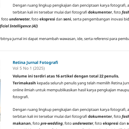
Dengan ruang lingkup pengkajian dan penciptaan karya fotografi,
terbitan kali ini tersebar mulai dari fotografi
dokumenter
, foto
fas
, foto
underwater
, foto
ekspresi
dan
seni
, serta pengembangan inovasi bi
ficial Intelligence (AI)
rbitnya jurnal ini dapat menambah wawasan, ide, serta referensi para pemba
Retina Jurnal Fotografi
Vol 5 No 1 (2025)
Volume ini terdiri atas 16 artikel dengan total 22 penulis.
Terimakasih
kepada seluruh penulis yang telah memilih Retina Jur
online ilmiah untuk mempublikasikan hasil karya pengkajian maupu
fotografi.
Dengan ruang lingkup pengkajian dan penciptaan karya fotografi,
terbitan kali ini tersebar mulai dari fotografi
dokumenter
, foto
fas
makanan
, foto
pre-wedding
, foto
underwater
, foto
ekspresi
dan
s