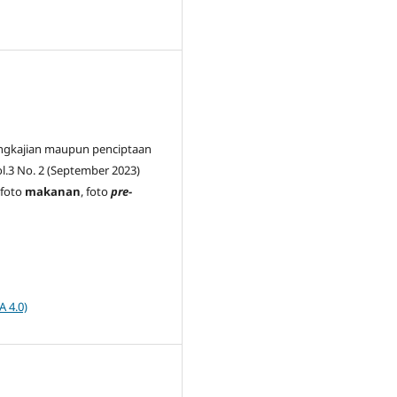
engkajian maupun penciptaan
l.3 No. 2 (September 2023)
 foto
makanan
, foto
pre-
A 4.0)