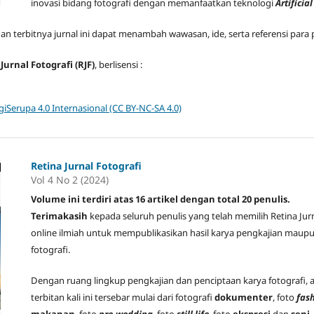
inovasi bidang fotografi dengan memanfaatkan teknologi
Artificial
n terbitnya jurnal ini dapat menambah wawasan, ide, serta referensi para 
Jurnal Fotografi (RJF)
, berlisensi :
iSerupa 4.0 Internasional (CC BY-NC-SA 4.0)
Retina Jurnal Fotografi
Vol 4 No 2 (2024)
Volume ini terdiri atas 16 artikel dengan total 20 penulis.
Terimakasih
kepada seluruh penulis yang telah memilih Retina Jur
online ilmiah untuk mempublikasikan hasil karya pengkajian maupu
fotografi.
Dengan ruang lingkup pengkajian dan penciptaan karya fotografi,
terbitan kali ini tersebar mulai dari fotografi
dokumenter
, foto
fas
makanan
, foto
pre-wedding
, foto
still life
, foto
ekspresi
dan
seni