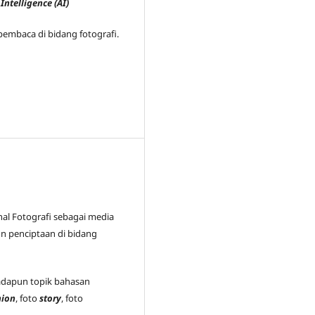
 Intelligence (AI)
pembaca di bidang fotografi.
nal Fotografi sebagai media
n penciptaan di bidang
 adapun topik bahasan
hion
, foto
story
, foto
.