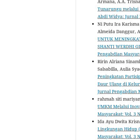
Armana, A.A. Trisn
Tunarungu melalui 
Abdi Widya: Jurnal
Ni Putu Ira Karisma
Almeida Danggur, 
UNTUK MENINGKAT
SHANTI WERDHI G
Pengabdian Masyar
Ririn Alriana Sinam
Salsabilla, Aulia S
Peningkatan Partis
Daur Ulang di Kelu
Jurnal Pengabdian 
rahmah siti mariyam
UMKM Melalui Inov
Masyarakat: Vol. 3 
Ida Ayu Dwita Krisn
Lingkungan Hidup (
Masyarakat: Vol. 3 