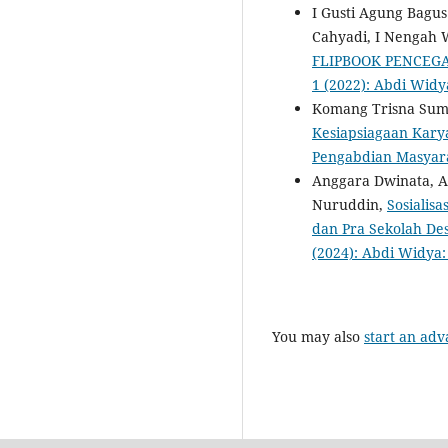
I Gusti Agung Bagus
Cahyadi, I Nengah 
FLIPBOOK PENCEG
1 (2022): Abdi Wid
Komang Trisna Suma
Kesiapsiagaan Kary
Pengabdian Masyarak
Anggara Dwinata, A
Nuruddin,
Sosialis
dan Pra Sekolah De
(2024): Abdi Widya
You may also
start an adv