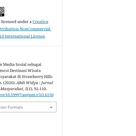
s licensed under a
Creative
tribution-NonCommercial-
.0 International License
.
 Media Sosial sebagai
omosi Destinasi Wisata
syarakat di Strawberry Hills
. (2026).
Abdi Widya : Jurnal
 Masyarakat
,
5
(1), 92-110.
.org/10.59997/awjpm.v5i1.6150
tion Formats