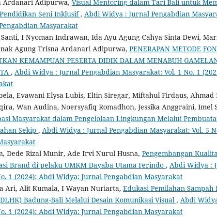
a Ardanari Adipurwa,
Visual Mentoring dalam Tari Bali untuk M
Pendidikan Seni Inklusif
,
Abdi Widya : Jurnal Pengabdian Masyarak
 Pengabdian Masyarakat
 Santi, I Nyoman Indrawan, Ida Ayu Agung Cahya Sinta Dewi, Mar
Anak Agung Trisna Ardanari Adipurwa,
PENERAPAN METODE FONI
KAN KEMAMPUAN PESERTA DIDIK DALAM MENABUH GAMELAN 
ITA
,
Abdi Widya : Jurnal Pengabdian Masyarakat: Vol. 1 No. 1 (202
akat
bela, Evawani Elysa Lubis, Eltin Siregar, Miftahul Firdaus, Ahmad
yaqira, Wan Audina, Noersyafiq Romadhon, Jessika Anggraini, Imel 
ipasi Masyarakat dalam Pengelolaan Lingkungan Melalui Pembuat
rahan Sekip
,
Abdi Widya : Jurnal Pengabdian Masyarakat: Vol. 5 N
Masyarakat
, Dede Rizal Munir, Ade Irvi Nurul Husna,
Pengembangan Kualita
asi Brand di pelaku UMKM Dayaba Utama Ferindo
,
Abdi Widya : 
No. 1 (2024): Abdi Widya: Jurnal Pengabdian Masyarakat
a Ari, Alit Kumala, I Wayan Nuriarta,
Edukasi Pemilahan Sampah 
DLHK) Badung-Bali Melalui Desain Komunikasi Visual
,
Abdi Widya
No. 1 (2024): Abdi Widya: Jurnal Pengabdian Masyarakat