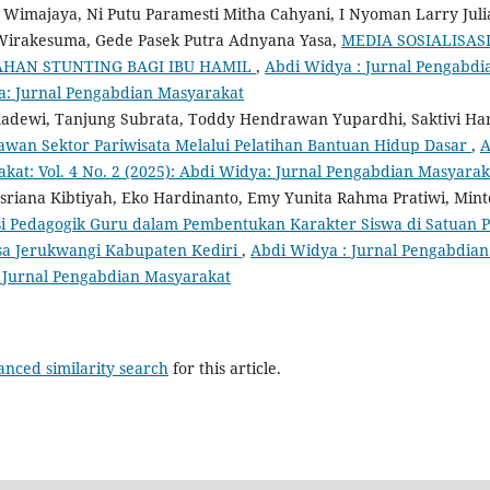
 Wimajaya, Ni Putu Paramesti Mitha Cahyani, I Nyoman Larry Jul
Wirakesuma, Gede Pasek Putra Adnyana Yasa,
MEDIA SOSIALISAS
AHAN STUNTING BAGI IBU HAMIL
,
Abdi Widya : Jurnal Pengabdia
ya: Jurnal Pengabdian Masyarakat
dewi, Tanjung Subrata, Toddy Hendrawan Yupardhi, Saktivi Har
awan Sektor Pariwisata Melalui Pelatihan Bantuan Hidup Dasar
,
A
at: Vol. 4 No. 2 (2025): Abdi Widya: Jurnal Pengabdian Masyarak
sriana Kibtiyah, Eko Hardinanto, Emy Yunita Rahma Pratiwi, Mi
asi Pedagogik Guru dalam Pembentukan Karakter Siswa di Satuan 
sa Jerukwangi Kabupaten Kediri
,
Abdi Widya : Jurnal Pengabdian 
: Jurnal Pengabdian Masyarakat
anced similarity search
for this article.