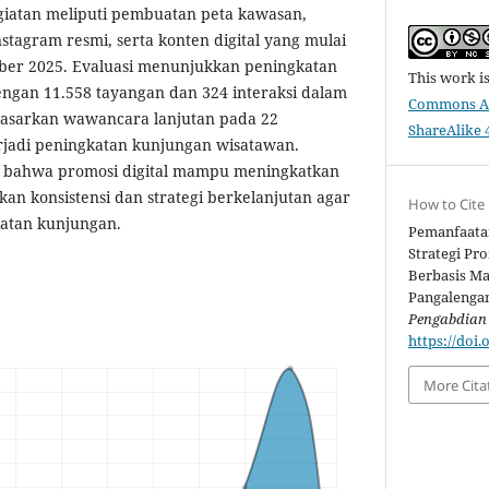
egiatan meliputi pembuatan peta kawasan,
stagram resmi, serta konten digital yang mulai
er 2025. Evaluasi menunjukkan peningkatan
This work i
engan 11.558 tayangan dan 324 interaksi dalam
Commons At
asarkan wawancara lanjutan pada 22
ShareAlike 4
jadi peningkatan kunjungan wisatawan.
 bahwa promosi digital mampu meningkatkan
ukan konsistensi dan strategi berkelanjutan agar
How to Cite
atan kunjungan.
Pemanfaatan
Strategi Pr
Berbasis Ma
Pangalengan
Pengabdian
https://doi
More Cita