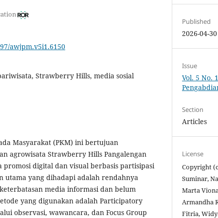
cation
Published
2026-04-30
9997/awjpm.v5i1.6150
Issue
ariwisata, Strawberry Hills, media sosial
Vol. 5 No. 
Pengabdia
Section
Articles
ada Masyarakat (PKM) ini bertujuan
License
 agrowisata Strawberry Hills Pangalengan
promosi digital dan visual berbasis partisipasi
Copyright (c
n utama yang dihadapi adalah rendahnya
Suminar, Na
bat keterbatasan media informasi dan belum
Marta Viona
Metode yang digunakan adalah Participatory
Armandha R
lalui observasi, wawancara, dan Focus Group
Fitria, Widy