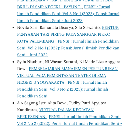
DRILL DI SMP NEGERI 1 PAYUNG
,
PENSI : Jurnal
Ilmiah Pendidikan Seni: Vol 3 No 1 (2023): Pensi: Jurnal
Ilmiah Pendidikan Seni - Juni 2023
Novita Sari, Ramanata Disurya, Silo Siswanto,
BENTUK
PENYAJIAN TARI PIRING PADA SANGGAR PIKKO
KOTA PALEMBANG
,
PENSI : Jurnal Ilmiah Pendidikan
Seni: Vol 2 No 1 (2022): Pensi: Jurnal Ilmiah Pendidikan
Seni - Juni 2022
Syifa Nisaburi, Ni Wayan Suratni, Ni Made Liza Anggara
Dewi,
PEMBELAJARAN MANAJEMEN PERTUNJUKAN
VIRTUAL PADA PEMENTASAN TEATER DI SMA
NEGERI 3 YOGYAKARTA
,
PENSI : Jurnal Ilmiah
Pendidikan Seni: Vol 3 No 2 (2023): Jurnal Ilmiah
Pendidikan Seni
A.A Sagung Istri Alita Dewi, Tudhy Putri Apyutea
Kandiraras,
VIRTUAL DALAM KEGIATAN
BERKESENIAN
,
PENSI : Jurnal Ilmiah Pendidikan Seni:
Vol 2 No 2 (2022): Pensi: Jurnal Ilmiah Pendidikan Seni -