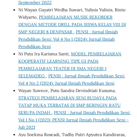
September 2022
Ni Wayan Gayatri Wedha Suwari, Yulinis Yulinis, Rinto
Widyarto,
PEMBELAJARAN MUSIK REKORDER
DENGAN METODE DRILL PADA SISWA KELAS VIII DI
SMP NEGERI 8 DENPASAR
,
PENSI : Jurnal Ilmiah
Pendidikan Seni: Vol 4 No 1 (2024): Jurnal Ilmiah
Pendidikan Seni
Ni Putu Ira Karisma Santi,
MODEL PEMBELAJARAN
KOOPERATIF LEARNING TIPE GI PADA
PEMBELAJARAN TEATER DI SMA NEGERI 1
SELEMADEG
,
PENSI : Jurnal Ilmiah Pendidikan Seni:
Vol 4 No 2 (2024): Jurnal Ilmiah Pendidikan Seni
Wayan Suwece, Putu Sandra Devindriati Kusuma,
STRATEGI PEMBELAJARAN SENI BUDAYA PADA
TATAP MUKA TERBATAS DI SMP BERINGIN RATU
SERUPA INDAH
,
PENSI : Jurnal Ilmiah Pendidikan Seni:
Vol 1 No 1 (2021): PENSI Jurnal Ilmiah Pendidikan Seni -
Juli 2021
Ayu Soekma Roseadi, Tudhy Putri Apyutea Kandiraras,