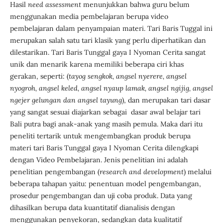
Hasil
need assessment
menunjukkan bahwa guru belum
menggunakan media pembelajaran berupa video
pembelajaran dalam penyampaian materi. Tari Baris Tuggal ini
merupakan salah satu tari klasik yang perlu diperhatikan dan
dilestarikan. Tari Baris Tunggal gaya I Nyoman Cerita sangat
unik dan menarik karena memiliki beberapa ciri khas
gerakan, seperti: (
tayog sengkok, angsel nyerere, angsel
nyogroh, angsel keled, angsel nyaup lamak, angsel ngijig, angsel
ngejer gelungan dan angsel tayung
), dan merupakan tari dasar
yang sangat sesuai diajarkan sebagai dasar awal belajar tari
Bali putra bagi anak-anak yang masih pemula. Maka dari itu
peneliti tertarik untuk mengembangkan produk berupa
materi tari Baris Tunggal gaya I Nyoman Cerita dilengkapi
dengan Video Pembelajaran. Jenis penelitian ini adalah
penelitian pengembangan (
research and development
) melalui
beberapa tahapan yaitu: penentuan model pengembangan,
prosedur pengembangan dan uji coba produk. Data yang
dihasilkan berupa data kuantitatif dianalisis dengan
menggunakan penyekoran, sedangkan data kualitatif