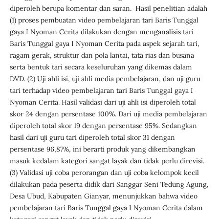
diperoleh berupa komentar dan saran. Hasil penelitian adalah
(1) proses pembuatan video pembelajaran tari Baris Tunggal
gaya I Nyoman Cerita dilakukan dengan menganalisis tari
Baris Tunggal gaya I Nyoman Cerita pada aspek sejarah tari,
ragam gerak, struktur dan pola lantai, tata rias dan busana
serta bentuk tari secara keseluruhan yang dikemas dalam
DVD. (2) Uji ahli isi, uji ahli media pembelajaran, dan uji guru
tari terhadap video pembelajaran tari Baris Tunggal gaya I
Nyoman Cerita. Hasil validasi dari uji ahli isi diperoleh total
skor 24 dengan persentase 100%. Dari uji media pembelajaran
diperoleh total skor 19 dengan persentase 95%. Sedangkan
hasil dari uji guru tari diperoleh total skor 31 dengan
persentase 96,87%, ini berarti produk yang dikembangkan
masuk kedalam kategori sangat layak dan tidak perlu direvisi.
(3) Validasi uji coba perorangan dan uji coba kelompok kecil
dilakukan pada peserta didik dari Sanggar Seni Tedung Agung,
Desa Ubud, Kabupaten Gianyar, menunjukkan bahwa video
pembelajaran tari Baris Tunggal gaya I Nyoman Cerita dalam