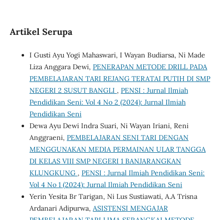
Artikel Serupa
I Gusti Ayu Yogi Mahaswari, I Wayan Budiarsa, Ni Made
Liza Anggara Dewi,
PENERAPAN METODE DRILL PADA
PEMBELAJARAN TARI REJANG TERATAI PUTIH DI SMP
NEGERI 2 SUSUT BANGLI
,
PENSI : Jurnal Ilmiah
Pendidikan Seni: Vol 4 No 2 (2024): Jurnal Ilmiah
Pendidikan Seni
Dewa Ayu Dewi Indra Suari, Ni Wayan Iriani, Reni
Anggraeni,
PEMBELAJARAN SENI TARI DENGAN
MENGGUNAKAN MEDIA PERMAINAN ULAR TANGGA
DI KELAS VIII SMP NEGERI 1 BANJARANGKAN
KLUNGKUNG
,
PENSI : Jurnal Ilmiah Pendidikan Seni:
Vol 4 No 1 (2024): Jurnal Ilmiah Pendidikan Seni
Yerin Yesita Br Tarigan, Ni Lus Sustiawati, A.A Trisna
Ardanari Adipurwa,
ASISTENSI MENGAJAR
PEMBELAJARAN TARI LIMA SERANGKAI METODE