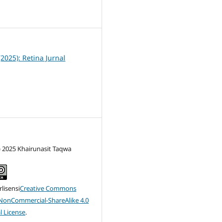
5
(2025): Retina Jurnal
) 2025 Khairunasit Taqwa
rlisensi
Creative Commons
-NonCommercial-ShareAlike 4.0
l License
.