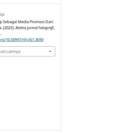
tip
p Sebagai Media Promosi Dari
. (2025).
Retina Jurnal Fotografi
,
.
org/10.59997/rjf.v5i1.3690
tasi Lainnya