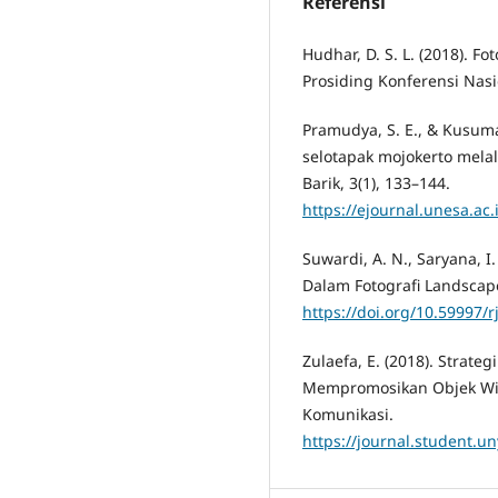
Referensi
Hudhar, D. S. L. (2018). Fo
Prosiding Konferensi Nasi
Pramudya, S. E., & Kusum
selotapak mojokerto melal
Barik, 3(1), 133–144.
https://ejournal.unesa.ac
Suwardi, A. N., Saryana, I.
Dalam Fotografi Landscape.
https://doi.org/10.59997/rj
Zulaefa, E. (2018). Strat
Mempromosikan Objek Wisa
Komunikasi.
https://journal.student.un