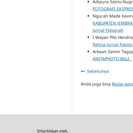
Adipura Satrio Nug
FOTOGRAFI EKSPRE
Ngurah Made Kevin 
KABUPATEN JEMBR
Jurnal Fotografi
I Wayan Piki Hendr
Retina Jurnal Fotogra
Arkaan Zamiir Tags
ANITAPHOTO BALI
,
Sebelumya
Anda juga bisa
Mulai penc
Diterbitkan oleh,