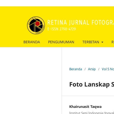
BERANDA
PENGUMUMAN
TERBITAN
R
Beranda
/
Arsip
/
Vol 5 No
Foto Lanskap 
Khairunasit Taqwa
Institut Seni Indonesia Yogya