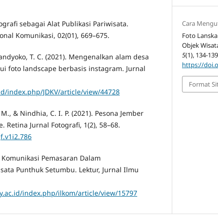
Cara Mengu
tografi sebagai Alat Publikasi Pariwisata.
onal Komunikasi, 02(01), 669–675.
Foto Lanska
Objek Wisata
5
(1), 134-139
andyoko, T. C. (2021). Mengenalkan alam desa
https://doi.
ui foto landscape berbasis instagram. Jurnal
Format Si
.id/index.php/JDKV/article/view/44728
 M., & Nindhia, C. I. P. (2021). Pesona Jember
 Retina Jurnal Fotografi, 1(2), 58–68.
f.v1i2.786
egi Komunikasi Pemasaran Dalam
ta Punthuk Setumbu. Lektur, Jurnal Ilmu
y.ac.id/index.php/ilkom/article/view/15797