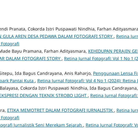
fendi Pranata, Cokorda Istri Puspawati Nindhia, Farhan Adityasmar
N GULA AREN DESA PEDAWA DALAM FOTOGRAFI STORY
,
Retina Jurn
 Fotografi
 Made Bayu Pramana, Farhan Adityasmara,
KEHIDUPAN PERAJIN GE
SAR DALAM FOTOGRAFI STORY
,
Retina Jurnal Fotografi: Vol 1 No 1 (
itepu, Ida Bagus Candrayana, Anis Raharjo,
Penggunaan Lensa Fi
park Pantai Kuta
,
Retina Jurnal Fotografi: Vol 4 No 1 (2024): Retina 
Balayasa, Cokorda Istri Puspawati Nindhia, Ida Bagus Candrayana
EKSPRESI DENGAN TEKNIK STROBO LIGHT
,
Retina Jurnal Fotografi:
tra,
ETIKA MEMOTRET DALAM FOTOGRAFI JURNALISTIK
,
Retina Jur
 Fotografi
tografi Jurnalistik Seni Merekam Sejarah
,
Retina Jurnal Fotografi: V