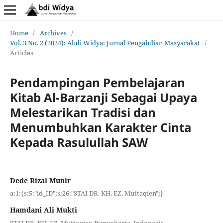
Home
/
Archives
/
Vol. 3 No. 2 (2024): Abdi Widya: Jurnal Pengabdian Masyarakat
/
Articles
Pendampingan Pembelajaran
Kitab Al-Barzanji Sebagai Upaya
Melestarikan Tradisi dan
Menumbuhkan Karakter Cinta
Kepada Rasulullah SAW
Dede Rizal Munir
a:1:{s:5:"id_ID";s:26:"STAI DR. KH. EZ. Muttaqien";}
Hamdani Ali Mukti
STAI DR. KH. EZ. Muttaqien Purwakarta, Indonesia