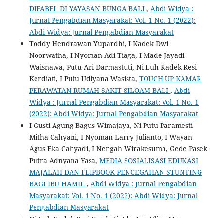
DIFABEL DI YAYASAN BUNGA BALI
,
Abdi Widya :
Jurnal Pengabdian Masyarakat: Vol. 1 No. 1 (2022):
Abdi Widya: Jurnal Pengabdian Masyarakat
Toddy Hendrawan Yupardhi, I Kadek Dwi
Noorwatha, I Nyoman Adi Tiaga, I Made Jayadi
Waisnawa, Putu Ari Darmastuti, Ni Luh Kadek Resi
Kerdiati, I Putu Udiyana Wasista,
TOUCH UP KAMAR
PERAWATAN RUMAH SAKIT SILOAM BALI
,
Abdi
Widya : Jurnal Pengabdian Masyarakat: Vol. 1 No. 1
(2022): Abdi Widya: Jurnal Pengabdian Masyarakat
I Gusti Agung Bagus Wimajaya, Ni Putu Paramesti
Mitha Cahyani, I Nyoman Larry Julianto, I Wayan
Agus Eka Cahyadi, I Nengah Wirakesuma, Gede Pasek
Putra Adnyana Yasa,
MEDIA SOSIALISASI EDUKASI
MAJALAH DAN FLIPBOOK PENCEGAHAN STUNTING
BAGI IBU HAMIL
,
Abdi Widya : Jurnal Pengabdian
Masyarakat: Vol. 1 No. 1 (2022): Abdi Widya: Jurnal
Pengabdian Masyarakat