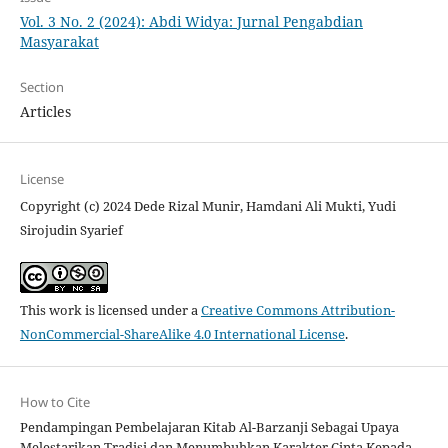
Vol. 3 No. 2 (2024): Abdi Widya: Jurnal Pengabdian
Masyarakat
Section
Articles
License
Copyright (c) 2024 Dede Rizal Munir, Hamdani Ali Mukti, Yudi
Sirojudin Syarief
This work is licensed under a
Creative Commons Attribution-
NonCommercial-ShareAlike 4.0 International License
.
How to Cite
Pendampingan Pembelajaran Kitab Al-Barzanji Sebagai Upaya
Melestarikan Tradisi dan Menumbuhkan Karakter Cinta Kepada