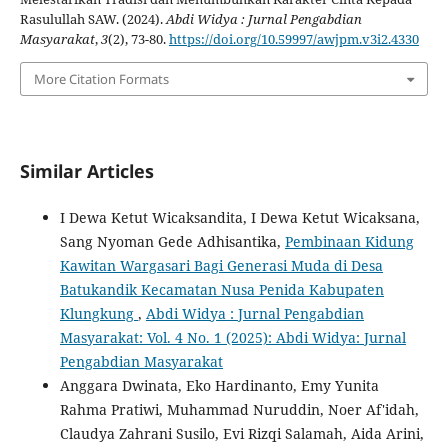
Rasulullah SAW. (2024).
Abdi Widya : Jurnal Pengabdian
Masyarakat
,
3
(2), 73-80.
https://doi.org/10.59997/awjpm.v3i2.4330
More Citation Formats
Similar Articles
I Dewa Ketut Wicaksandita, I Dewa Ketut Wicaksana,
Sang Nyoman Gede Adhisantika,
Pembinaan Kidung
Kawitan Wargasari Bagi Generasi Muda di Desa
Batukandik Kecamatan Nusa Penida Kabupaten
Klungkung
,
Abdi Widya : Jurnal Pengabdian
Masyarakat: Vol. 4 No. 1 (2025): Abdi Widya: Jurnal
Pengabdian Masyarakat
Anggara Dwinata, Eko Hardinanto, Emy Yunita
Rahma Pratiwi, Muhammad Nuruddin, Noer Af'idah,
Claudya Zahrani Susilo, Evi Rizqi Salamah, Aida Arini,