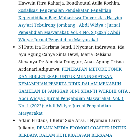
Hawwin Fitra Raharja, Roudhoutul Aulia Rochim,
Sosialisasi Pengenalan Pendekatan Penelitian
Kependidikan Bagi Mahasiswa Universitas Hasyim
Asy’ari Tebuireng Jombang
,
Abdi Widya : Jurnal
Pengabdian Masyarakat: Vol. 4 No. 2 (2025): Abdi
Widya: Jurnal Pengabdian Masyarakat
Ni Putu Ira Karisma Santi, I Nyoman Indrawan, Ida
Ayu Agung Cahya Sinta Dewi, Maria Delsiana
Stevanya De Almeida Danggur, Anak Agung Trisna
Ardanari Adipurwa,
PENERAPAN METODE FONIK
DAN BIBLIOTERAPI UNTUK MENINGKATKAN
KEMAMPUAN PESERTA DIDIK DALAM MENABUH
GAMELAN DI SANGGAR SENI SHANTI WERDHI GITA
,
Abdi Widya : Jurnal Pengabdian Masyarakat: Vol. 1
No. 1 (2022): Abdi Widya: Jurnal Pengabdian
Masyarakat
Adam Firdaus, I Ketut Sida Arsa, I Nyoman Larry
Julianto,
DESAIN MEDIA PROMOSI COASTER UNTUK
BERDAYA DALAM KETERBATASAN BERSAMA