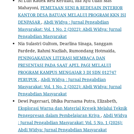
Ni Luh Kadek Resi Kerdiati, Ida Ayu Ulian Mas
Mahayoni,
PEMETAAN SENI & REDESAIN INTERIOR
KANTOR DESA BATUAN MELALUI PROGRAM KKN ISI
DENPASAR
,
Abdi Widya : Jurnal Pengabdian
Masyarakat: Vol. 1 No. 2 (2022): Abdi Widya: Jurnal
Pengabdian Masyarakat
Nia Sulastri Gultom, Dearlina Sinaga, Sanggam
Pardede, Rahmi Nazliah, Rumondang Hotmaida,
PENINGAKATAN LITERASI MEMBACA DAN
PRESENTASI PADA SAAT APEL PAGI MELALUI
PROGRAM KAMPUS MENGAJAR 3 DI SDN 012747
PERUPUK
,
Abdi Widya : Jurnal Pengabdian
Masyarakat: Vol. 1 No. 2 (2022): Abdi Widya: Jurnal
Pengabdian Masyarakat
Dewi Pugersari, Dhika Purnama Putra, Elizabeth,
Eksplorasi Warna dan Material Kresek Melalui Teknik
Pengepresan dalam Pembelajaran Kriya
,
Abdi Widya
: Jurnal Pengabdian Masyarakat: Vol. 5 No. 1 (2026):
Abdi Widya: Jurnal Pengabdian Masyarakat