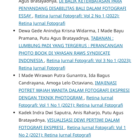
Agus Bratayadnya,
DI BALIK KETERBATASAN PARA
PENYANDANG DISABILITAS BALI DALAM FOTOGRAFI
ESSAY
,
Retina Jurnal Fotografi: Vol 2 No 1 (2022):
Retina Jurnal Fotografi
Dewa Gede Anindya Krisna Widarma, I Made Bayu
Pramana, Putu Agus Bratayadnya,
TABANAN :
LUMBUNG PADI YANG TERGERUS : PERANCANGAN
PHOTO BOOK DI YAYASAN RAWS SYNDICATE
INDONESIA
,
Retina Jurnal Fotografi: Vol 3 No 1 (2023):
Retina Jurnal Fotografi
I Made Wirawan Putra Gunantra, Ida Bagus
Candrayana, Amoga Lelo Octaviano,
IMAJINASI
POTRET WAJAH WANITA DALAM FOTOGRAFI EKSPRESI
DENGAN TEKNIK PHOTOGRAM
,
Retina Jurnal
Fotografi: Vol 1 No 1 (2021): Retina Jurnal Fotografi
Kadek Indra Dwi Saputra, Anis Raharjo, Putu Agus
Bratayadnya,
VISUALISASI DEWI PERTIWI DALAM
FOTOGRAFI EKSPRESI
,
Retina Jurnal Fotografi: Vol 1
No 2 (2021): Retina Jurnal Fotografi