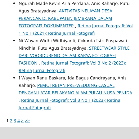
Ngurah Made Kevin Aria Perdana, Anis Raharjo, Putu
Agus Bratayadnya,
AKTIVITAS NELAYAN DESA
PERANCAK DI KABUPATEN JEMBRANA DALAM
FOTOGRAFI DOKUMENTER
,
Retina Jurnal Fotografi: Vol
1 No 1 (2021): Retina Jurnal Fotografi
Ni Wayan Widhi Widhiyanti, Cokorda Istri Puspawati
Nindhia, Putu Agus Bratayadnya,
STREETWEAR STYLE
DARI VOORDUREND DALAM KARYA FOTOGRAFI
FASHION
,
Retina Jurnal Fotografi: Vol 3 No 2 (2023):
Retina Jurnal Fotografi
I Wayan Ranu Baskara, Ida Bagus Candrayana, Anis
Raharjo,
PEMOTRETAN PRE-WEDDING CASUAL
DENGAN LATAR BELAKANG ALAM PULAU NUSA PENIDA
,
Retina Jurnal Fotografi: Vol 3 No 1 (2023): Retina
Jurnal Fotografi
1
2
3
4
>
>>