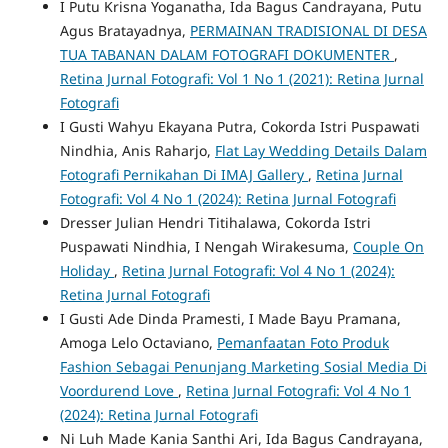
I Putu Krisna Yoganatha, Ida Bagus Candrayana, Putu
Agus Bratayadnya,
PERMAINAN TRADISIONAL DI DESA
TUA TABANAN DALAM FOTOGRAFI DOKUMENTER
,
Retina Jurnal Fotografi: Vol 1 No 1 (2021): Retina Jurnal
Fotografi
I Gusti Wahyu Ekayana Putra, Cokorda Istri Puspawati
Nindhia, Anis Raharjo,
Flat Lay Wedding Details Dalam
Fotografi Pernikahan Di IMAJ Gallery
,
Retina Jurnal
Fotografi: Vol 4 No 1 (2024): Retina Jurnal Fotografi
Dresser Julian Hendri Titihalawa, Cokorda Istri
Puspawati Nindhia, I Nengah Wirakesuma,
Couple On
Holiday
,
Retina Jurnal Fotografi: Vol 4 No 1 (2024):
Retina Jurnal Fotografi
I Gusti Ade Dinda Pramesti, I Made Bayu Pramana,
Amoga Lelo Octaviano,
Pemanfaatan Foto Produk
Fashion Sebagai Penunjang Marketing Sosial Media Di
Voordurend Love
,
Retina Jurnal Fotografi: Vol 4 No 1
(2024): Retina Jurnal Fotografi
Ni Luh Made Kania Santhi Ari, Ida Bagus Candrayana,