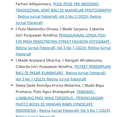
Farhan Adityasmara,
POSE-POSE PRE WEDDING
TRADISIONAL ADAT BALI DI MAXHELAR PHOTOGRAPHY
,
Retina Jurnal Fotografi: Vol 3 No 2 (2023): Retina
Jurnal Fotografi
I Putu Mahendra Dinata, I Made Saryana, Cokorda
Istri Puspawati Nindhia,
PENGGUNAAN LENSA FISH
EYE PADA PEMOTRETAN STREET FASHION FOTOGRAFI
,
Retina Jurnal Fotografi: Vol 3 No 1 (2023): Retina Jurnal
Fotografi
I Made Aryswara Dharma, I Nengah Wirakesuma,
Cokorda Istri Puspawati Nindhia,
POTRET PEREMPUAN
BALI DI PASAR KUMBASARI
,
Retina Jurnal Fotografi:
Vol 3 No 1 (2023): Retina Jurnal Fotografi
Dewa Gede Anindya Krisna Widarma, I Made Bayu
Pramana, Putu Agus Bratayadnya,
TABANAN :
LUMBUNG PADI YANG TERGERUS : PERANCANGAN
PHOTO BOOK DI YAYASAN RAWS SYNDICATE
INDONESIA
,
Retina Jurnal Fotografi: Vol 3 No 1 (2023):
Retina Jurnal Fotografi