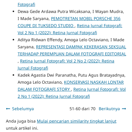
Fotografi
Dewa Gede Ardawa Putra Wicaksana, I Wayan Mudra,
I Made Saryana,
PEMOTRETAN MOBIL PORSCHE 356
COUPE DI TUKSEDO STUDIO
,
Retina Jurnal Fotografi:
Vol 2 No 1 (2022): Retina Jurnal Fotografi
Aditya Ridwan Effendy, Amoga Lelo Octaviano, I Made
Saryana,
REPRESENTASI DAMPAK KEKERASAN SEKSUAL
TERHADAP PEREMPUAN DALAM FOTOGRAFI EDITORIAL
,
Retina Jurnal Fotografi: Vol 2 No 2 (2022): Retina
Jurnal Fotografi
Kadek Agastia Dwi Paranatha, Putu Agus Bratayadnya,
Amoga Lelo Octaviano,
KONSERVASI NASKAH LONTAR
DALAM FOTOGRAFI STORY
,
Retina Jurnal Fotografi: Vol
2 No 1 (2022): Retina Jurnal Fotografi
Sebelumya
51-60 dari 70
Berikutnya
Anda juga bisa
Mulai pencarian similarity tingkat lanjut
untuk artikel ini.