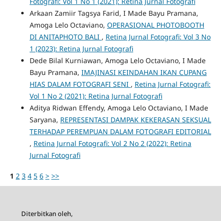
Fotografi: Vol 1 No 1 (2021): Retina Jurnal Fotografi
Arkaan Zamiir Tagsya Farid, I Made Bayu Pramana,
Amoga Lelo Octaviano,
OPERASIONAL PHOTOBOOTH
DI ANITAPHOTO BALI
,
Retina Jurnal Fotografi: Vol 3 No
1 (2023): Retina Jurnal Fotografi
Dede Bilal Kurniawan, Amoga Lelo Octaviano, I Made
Bayu Pramana,
IMAJINASI KEINDAHAN IKAN CUPANG
HIAS DALAM FOTOGRAFI SENI
,
Retina Jurnal Fotografi:
Vol 1 No 2 (2021): Retina Jurnal Fotografi
Aditya Ridwan Effendy, Amoga Lelo Octaviano, I Made
Saryana,
REPRESENTASI DAMPAK KEKERASAN SEKSUAL
TERHADAP PEREMPUAN DALAM FOTOGRAFI EDITORIAL
,
Retina Jurnal Fotografi: Vol 2 No 2 (2022): Retina
Jurnal Fotografi
1
2
3
4
5
6
>
>>
Diterbitkan oleh,