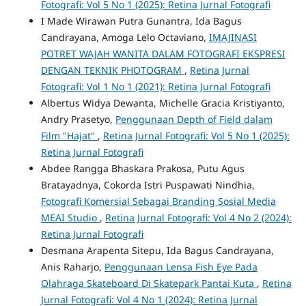
Fotografi: Vol 5 No 1 (2025): Retina Jurnal Fotografi
I Made Wirawan Putra Gunantra, Ida Bagus
Candrayana, Amoga Lelo Octaviano,
IMAJINASI
POTRET WAJAH WANITA DALAM FOTOGRAFI EKSPRESI
DENGAN TEKNIK PHOTOGRAM
,
Retina Jurnal
Fotografi: Vol 1 No 1 (2021): Retina Jurnal Fotografi
Albertus Widya Dewanta, Michelle Gracia Kristiyanto,
Andry Prasetyo,
Penggunaan Depth of Field dalam
Film "Hajat"
,
Retina Jurnal Fotografi: Vol 5 No 1 (2025):
Retina Jurnal Fotografi
Abdee Rangga Bhaskara Prakosa, Putu Agus
Bratayadnya, Cokorda Istri Puspawati Nindhia,
Fotografi Komersial Sebagai Branding Sosial Media
MEAI Studio
,
Retina Jurnal Fotografi: Vol 4 No 2 (2024):
Retina Jurnal Fotografi
Desmana Arapenta Sitepu, Ida Bagus Candrayana,
Anis Raharjo,
Penggunaan Lensa Fish Eye Pada
Olahraga Skateboard Di Skatepark Pantai Kuta
,
Retina
Jurnal Fotografi: Vol 4 No 1 (2024): Retina Jurnal