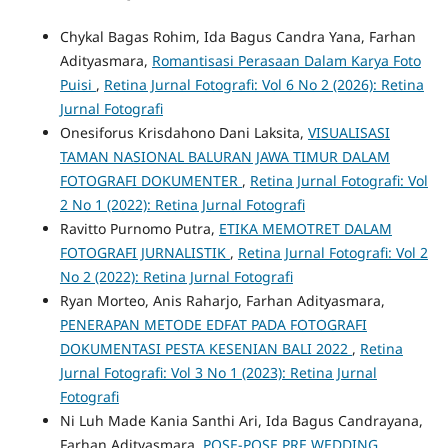
Chykal Bagas Rohim, Ida Bagus Candra Yana, Farhan
Adityasmara,
Romantisasi Perasaan Dalam Karya Foto
Puisi
,
Retina Jurnal Fotografi: Vol 6 No 2 (2026): Retina
Jurnal Fotografi
Onesiforus Krisdahono Dani Laksita,
VISUALISASI
TAMAN NASIONAL BALURAN JAWA TIMUR DALAM
FOTOGRAFI DOKUMENTER
,
Retina Jurnal Fotografi: Vol
2 No 1 (2022): Retina Jurnal Fotografi
Ravitto Purnomo Putra,
ETIKA MEMOTRET DALAM
FOTOGRAFI JURNALISTIK
,
Retina Jurnal Fotografi: Vol 2
No 2 (2022): Retina Jurnal Fotografi
Ryan Morteo, Anis Raharjo, Farhan Adityasmara,
PENERAPAN METODE EDFAT PADA FOTOGRAFI
DOKUMENTASI PESTA KESENIAN BALI 2022
,
Retina
Jurnal Fotografi: Vol 3 No 1 (2023): Retina Jurnal
Fotografi
Ni Luh Made Kania Santhi Ari, Ida Bagus Candrayana,
Farhan Adityasmara,
POSE-POSE PRE WEDDING