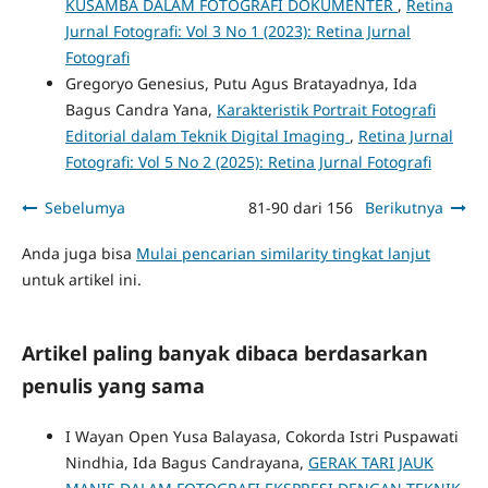
KUSAMBA DALAM FOTOGRAFI DOKUMENTER
,
Retina
Jurnal Fotografi: Vol 3 No 1 (2023): Retina Jurnal
Fotografi
Gregoryo Genesius, Putu Agus Bratayadnya, Ida
Bagus Candra Yana,
Karakteristik Portrait Fotografi
Editorial dalam Teknik Digital Imaging
,
Retina Jurnal
Fotografi: Vol 5 No 2 (2025): Retina Jurnal Fotografi
Sebelumya
81-90 dari 156
Berikutnya
Anda juga bisa
Mulai pencarian similarity tingkat lanjut
untuk artikel ini.
Artikel paling banyak dibaca berdasarkan
penulis yang sama
I Wayan Open Yusa Balayasa, Cokorda Istri Puspawati
Nindhia, Ida Bagus Candrayana,
GERAK TARI JAUK