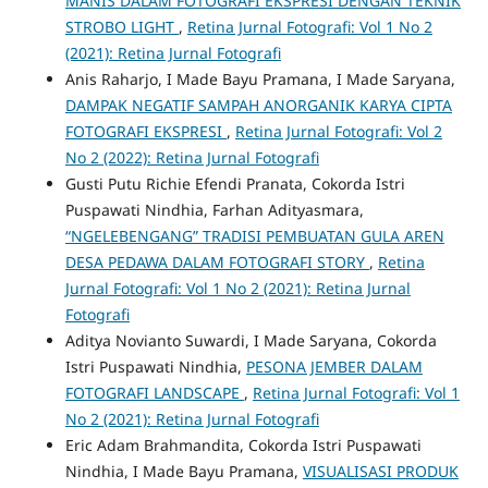
MANIS DALAM FOTOGRAFI EKSPRESI DENGAN TEKNIK
STROBO LIGHT
,
Retina Jurnal Fotografi: Vol 1 No 2
(2021): Retina Jurnal Fotografi
Anis Raharjo, I Made Bayu Pramana, I Made Saryana,
DAMPAK NEGATIF SAMPAH ANORGANIK KARYA CIPTA
FOTOGRAFI EKSPRESI
,
Retina Jurnal Fotografi: Vol 2
No 2 (2022): Retina Jurnal Fotografi
Gusti Putu Richie Efendi Pranata, Cokorda Istri
Puspawati Nindhia, Farhan Adityasmara,
“NGELEBENGANG” TRADISI PEMBUATAN GULA AREN
DESA PEDAWA DALAM FOTOGRAFI STORY
,
Retina
Jurnal Fotografi: Vol 1 No 2 (2021): Retina Jurnal
Fotografi
Aditya Novianto Suwardi, I Made Saryana, Cokorda
Istri Puspawati Nindhia,
PESONA JEMBER DALAM
FOTOGRAFI LANDSCAPE
,
Retina Jurnal Fotografi: Vol 1
No 2 (2021): Retina Jurnal Fotografi
Eric Adam Brahmandita, Cokorda Istri Puspawati
Nindhia, I Made Bayu Pramana,
VISUALISASI PRODUK