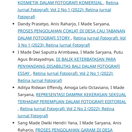
KOSMETIK DALAM FOTOGRAFI KOMERSIAL
,
Retina
Jurnal Fotografi: Vol 2 No 1 (2022): Retina Jurnal
Fotografi
Dandy Prasetyo, Anis Raharjo, I Made Saryana,
PROSES PENGOLAHAN COKLAT DI DESA CAU TABANAN
DALAM FOTOGRAFI STORY
,
Retina Jurnal Fotografi: Vol
3 No 1 (2023): Retina Jurnal Fotografi
I Made Dwi Saputra Arimbawa, I Made Saryana, Putu
Agus Bratayadnya,
DI BALIK KETERBATASAN PARA
PENYANDANG DISABILITAS BALI DALAM FOTOGRAFI
ESSAY
,
Retina Jurnal Fotografi: Vol 2 No 1 (2022):
Retina Jurnal Fotografi
Aditya Ridwan Effendy, Amoga Lelo Octaviano, I Made
Saryana,
REPRESENTASI DAMPAK KEKERASAN SEKSUAL
TERHADAP PEREMPUAN DALAM FOTOGRAFI EDITORIAL
,
Retina Jurnal Fotografi: Vol 2 No 2 (2022): Retina
Jurnal Fotografi
Sang Made Dwiki Hendri Yana, I Made Saryana, Anis
Raharjo,
PROSES PENGOLAHAN GARAM DI DESA