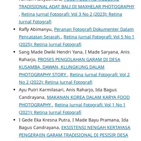
TRADISIONAL ADAT BALI DI MAXHELAR PHOTOGRAPHY
,
Retina Jurnal Fotografi: Vol 3 No 2 (2023): Retina
Jurnal Fotografi
Rafly Abimanyu,
Peranan Fotografi Dokumenter Dalam
Pencatatan Sejarah
,
Retina Jurnal Fotografi: Vol 5 No 1
(2025): Retina Jurnal Fotografi
Sang Made Dwiki Hendri Yana, I Made Saryana, Anis
Raharjo,
PROSES PENGOLAHAN GARAM DI DESA
KUSAMBA, DAWAN, KLUNGKUNG DALAM
PHOTOGRAPHY STORY
,
Retina Jurnal Fotografi: Vol 2
No 2 (2022): Retina Jurnal Fotografi
Ayu Putri Karmilasari, Anis Raharjo, Ida Bagus
Candrayana,
MAKANAN KOREA DALAM KARYA FOOD
PHOTOGRAPHY
,
Retina Jurnal Fotografi: Vol 1 No 1
(2021): Retina Jurnal Fotografi
I Gede Eka Kresna Putra, I Made Bayu Pramana, Ida
Bagus Candrayana,
EKSISTENSI NENGAH KERTAYASA
PENGERAJIN GARAM TRADISIONAL DI PESISIR DESA