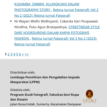
KUSAMBA, DAWAN, KLUNGKUNG DALAM
PHOTOGRAPHY STORY
,
Retina Jurnal Fotografi: Vol 2
No 2 (2022): Retina Jurnal Fotografi
Ni Wayan Widhi Widhiyanti, Cokorda Istri Puspawati
Nindhia, Putu Agus Bratayadnya,
STREETWEAR STYLE
DARI VOORDUREND DALAM KARYA FOTOGRAFI
FASHION
,
Retina Jurnal Fotografi: Vol 3 No 2 (2023):
Retina Jurnal Fotografi
1
2
3
4
5
6
>
>>
Diterbitkan oleh,
Lembaga Penelitian dan Pengabdian kepada
Masyarakat (LPPM)
Dikelola oleh,
Program Studi Fotografi, Fakultas Seni Rupa
dan Desain
Jalan Nusa Indah, Sumerta, Kecamatan Denpasar