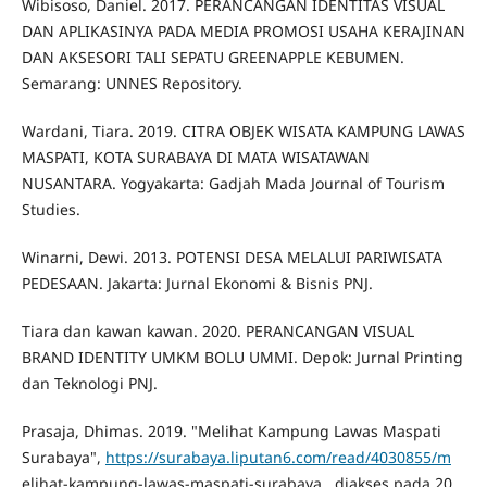
Wibisoso, Daniel. 2017. PERANCANGAN IDENTITAS VISUAL
DAN APLIKASINYA PADA MEDIA PROMOSI USAHA KERAJINAN
DAN AKSESORI TALI SEPATU GREENAPPLE KEBUMEN.
Semarang: UNNES Repository.
Wardani, Tiara. 2019. CITRA OBJEK WISATA KAMPUNG LAWAS
MASPATI, KOTA SURABAYA DI MATA WISATAWAN
NUSANTARA. Yogyakarta: Gadjah Mada Journal of Tourism
Studies.
Winarni, Dewi. 2013. POTENSI DESA MELALUI PARIWISATA
PEDESAAN. Jakarta: Jurnal Ekonomi & Bisnis PNJ.
Tiara dan kawan kawan. 2020. PERANCANGAN VISUAL
BRAND IDENTITY UMKM BOLU UMMI. Depok: Jurnal Printing
dan Teknologi PNJ.
Prasaja, Dhimas. 2019. "Melihat Kampung Lawas Maspati
Surabaya",
https://surabaya.liputan6.com/read/4030855/m
elihat-kampung-lawas-maspati-surabaya , diakses pada 20