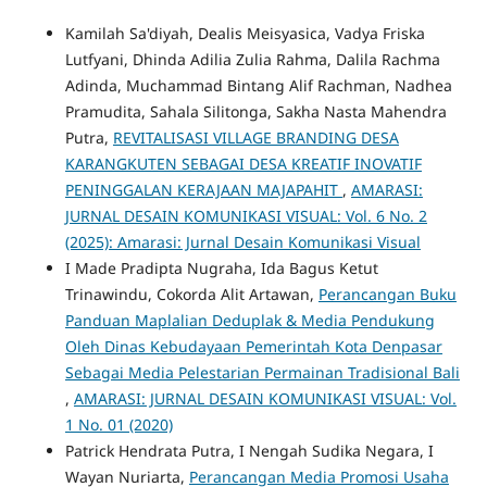
Kamilah Sa'diyah, Dealis Meisyasica, Vadya Friska
Lutfyani, Dhinda Adilia Zulia Rahma, Dalila Rachma
Adinda, Muchammad Bintang Alif Rachman, Nadhea
Pramudita, Sahala Silitonga, Sakha Nasta Mahendra
Putra,
REVITALISASI VILLAGE BRANDING DESA
KARANGKUTEN SEBAGAI DESA KREATIF INOVATIF
PENINGGALAN KERAJAAN MAJAPAHIT
,
AMARASI:
JURNAL DESAIN KOMUNIKASI VISUAL: Vol. 6 No. 2
(2025): Amarasi: Jurnal Desain Komunikasi Visual
I Made Pradipta Nugraha, Ida Bagus Ketut
Trinawindu, Cokorda Alit Artawan,
Perancangan Buku
Panduan Maplalian Deduplak & Media Pendukung
Oleh Dinas Kebudayaan Pemerintah Kota Denpasar
Sebagai Media Pelestarian Permainan Tradisional Bali
,
AMARASI: JURNAL DESAIN KOMUNIKASI VISUAL: Vol.
1 No. 01 (2020)
Patrick Hendrata Putra, I Nengah Sudika Negara, I
Wayan Nuriarta,
Perancangan Media Promosi Usaha