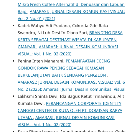
Mikro Fresh Coffee Alternatif di Denpasar dan Labuan
Bajo
,
AMARASI: JURNAL DESAIN KOMUNIKASI VISUAL:
Vol. 2 No. 01 (2021)
Kadek Wahyu Adi Pradana, Cokorda Gde Raka
Swendra, Ni Luh Desi In Diana Sari,
BRANDING DESA
KERTA SEBAGAI DESTINASI WISATA DI KABUPATEN
GIANYAR
,
AMARASI: JURNAL DESAIN KOMUNIKASI
VISUAL: Vol. 1 No. 02 (2020)
Penina Inten Maharani,
PEMANFAATAN ECENG
GONDOK RAWA PENING SEBAGAI KEMASAN
BERKELANJUTAN BATIK SENDANG PENGILON
,
AMARASI: JURNAL DESAIN KOMUNIKASI VISUAL: Vol. 6
No. 2 (2025): Amarasi: Jurnal Desain Komunikasi Visual
Lakhsmi Shinta Devi, Ida Bagus Ketut Trinawindu, Alit
Kumala Dewi,
PERANCANGAN CORPORATE IDENTITY
CANGGU CENTER DI KUTA OLEH PT. DOMISAN KARYA
UTAMA
,
AMARASI: JURNAL DESAIN KOMUNIKASI
VISUAL: Vol. 1 No. 02 (2020)
Salsa Dinda Lousera, Agus Ngurah Arya Putraka, Gede