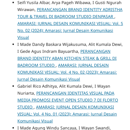
Seifi Yusila Albar, Arya Pageh Wibawa, I Gusti Ngurah
Wirawan,
PERANCANGAN BRAND IDENTITY ADRISTHA
TOUR & TRAVEL DI BADROOM STUDIO DENPASAR
,
AMARASI: JURNAL DESAIN KOMUNIKASI VISUAL: Vol. 5
No. 02 (2024): Amarasi: Jurnal Desain Komunikasi
Visual
I Made Dandy Baskara Wijakusuma, Alit Kumala Dewi,
I Gede Agus Indram Bayuartha,
PERANCANGAN
BRAND IDENTITY ABAN KITCHEN STEAK & GRILL DI
BADROOM STUDIO
,
AMARASI: JURNAL DESAIN
KOMUNIKASI VISUAL: Vol. 4 No. 02 (2023): Amarasi:
Jurnal Desain Komunikasi Visual
Gabriel Rico Adhitya, Alit Kumala Dewi, I Wayan
Nuriarta,
PERANCANGAN IDENTITAS VISUAL PADA
MEDIA PROMOSI EVENT OPEN STUDIO 7 DI FLORTO
STUDIO
,
AMARASI: JURNAL DESAIN KOMUNIKASI
VISUAL: Vol. 4 No. 01 (2023): Amarasi: Jurnal Desain
Komunikasi Visual
I Made Agung Windu Sancaya, I Wayan Swandi,