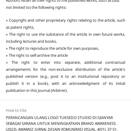
Authors retain all their rights to the published works, such as (but
not limited to) the following rights:
» Copyright and other proprietary rights relating to the article, such
as patent rights,
» The right to use the substance of the article in own future works,
including lectures and books,
» The right to reproduce the article for own purposes,
» The right to self-archive the article
» The right to enter into separate, additional contractual
arrangements for the non-exclusive distribution of the article's
published version (e.g., post it to an institutional repository or
publish it in a book), with an acknowledgment of its initial
publication in this journal (Arbitrer).
How to Cite
PERANCANGAN ULANG LOGO TUKSEDO STUDIO DI GIANYAR
SEBAGAI SARANA UNTUK MENINGKATKAN BRAND AWARENESS .
(2023).
AMARASI: JURNAL DESAIN KOMUNIKASI VISUAL
,
4
(01), 37-51.