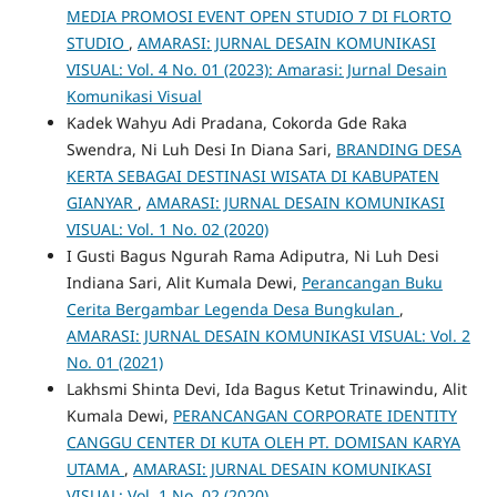
MEDIA PROMOSI EVENT OPEN STUDIO 7 DI FLORTO
STUDIO
,
AMARASI: JURNAL DESAIN KOMUNIKASI
VISUAL: Vol. 4 No. 01 (2023): Amarasi: Jurnal Desain
Komunikasi Visual
Kadek Wahyu Adi Pradana, Cokorda Gde Raka
Swendra, Ni Luh Desi In Diana Sari,
BRANDING DESA
KERTA SEBAGAI DESTINASI WISATA DI KABUPATEN
GIANYAR
,
AMARASI: JURNAL DESAIN KOMUNIKASI
VISUAL: Vol. 1 No. 02 (2020)
I Gusti Bagus Ngurah Rama Adiputra, Ni Luh Desi
Indiana Sari, Alit Kumala Dewi,
Perancangan Buku
Cerita Bergambar Legenda Desa Bungkulan
,
AMARASI: JURNAL DESAIN KOMUNIKASI VISUAL: Vol. 2
No. 01 (2021)
Lakhsmi Shinta Devi, Ida Bagus Ketut Trinawindu, Alit
Kumala Dewi,
PERANCANGAN CORPORATE IDENTITY
CANGGU CENTER DI KUTA OLEH PT. DOMISAN KARYA
UTAMA
,
AMARASI: JURNAL DESAIN KOMUNIKASI
VISUAL: Vol. 1 No. 02 (2020)