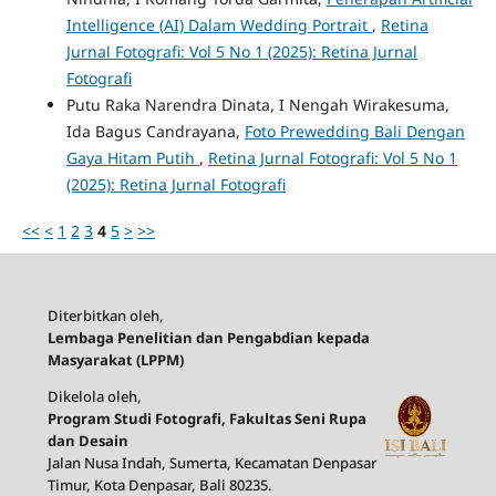
Intelligence (AI) Dalam Wedding Portrait
,
Retina
Jurnal Fotografi: Vol 5 No 1 (2025): Retina Jurnal
Fotografi
Putu Raka Narendra Dinata, I Nengah Wirakesuma,
Ida Bagus Candrayana,
Foto Prewedding Bali Dengan
Gaya Hitam Putih
,
Retina Jurnal Fotografi: Vol 5 No 1
(2025): Retina Jurnal Fotografi
<<
<
1
2
3
4
5
>
>>
Diterbitkan oleh,
Lembaga Penelitian dan Pengabdian kepada
Masyarakat (LPPM)
Dikelola oleh,
Program Studi Fotografi, Fakultas Seni Rupa
dan Desain
Jalan Nusa Indah, Sumerta, Kecamatan Denpasar
Timur, Kota Denpasar, Bali 80235.