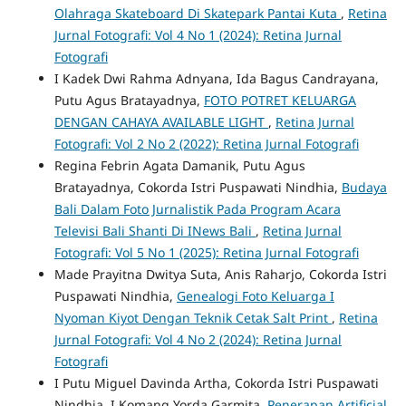
Olahraga Skateboard Di Skatepark Pantai Kuta
,
Retina
Jurnal Fotografi: Vol 4 No 1 (2024): Retina Jurnal
Fotografi
I Kadek Dwi Rahma Adnyana, Ida Bagus Candrayana,
Putu Agus Bratayadnya,
FOTO POTRET KELUARGA
DENGAN CAHAYA AVAILABLE LIGHT
,
Retina Jurnal
Fotografi: Vol 2 No 2 (2022): Retina Jurnal Fotografi
Regina Febrin Agata Damanik, Putu Agus
Bratayadnya, Cokorda Istri Puspawati Nindhia,
Budaya
Bali Dalam Foto Jurnalistik Pada Program Acara
Televisi Bali Shanti Di INews Bali
,
Retina Jurnal
Fotografi: Vol 5 No 1 (2025): Retina Jurnal Fotografi
Made Prayitna Dwitya Suta, Anis Raharjo, Cokorda Istri
Puspawati Nindhia,
Genealogi Foto Keluarga I
Nyoman Kiyot Dengan Teknik Cetak Salt Print
,
Retina
Jurnal Fotografi: Vol 4 No 2 (2024): Retina Jurnal
Fotografi
I Putu Miguel Davinda Artha, Cokorda Istri Puspawati
Nindhia, I Komang Yorda Garmita,
Penerapan Artificial