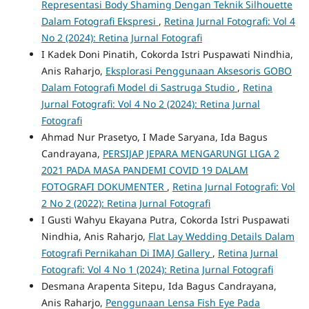
Representasi Body Shaming Dengan Teknik Silhouette
Dalam Fotografi Ekspresi
,
Retina Jurnal Fotografi: Vol 4
No 2 (2024): Retina Jurnal Fotografi
I Kadek Doni Pinatih, Cokorda Istri Puspawati Nindhia,
Anis Raharjo,
Eksplorasi Penggunaan Aksesoris GOBO
Dalam Fotografi Model di Sastruga Studio
,
Retina
Jurnal Fotografi: Vol 4 No 2 (2024): Retina Jurnal
Fotografi
Ahmad Nur Prasetyo, I Made Saryana, Ida Bagus
Candrayana,
PERSIJAP JEPARA MENGARUNGI LIGA 2
2021 PADA MASA PANDEMI COVID 19 DALAM
FOTOGRAFI DOKUMENTER
,
Retina Jurnal Fotografi: Vol
2 No 2 (2022): Retina Jurnal Fotografi
I Gusti Wahyu Ekayana Putra, Cokorda Istri Puspawati
Nindhia, Anis Raharjo,
Flat Lay Wedding Details Dalam
Fotografi Pernikahan Di IMAJ Gallery
,
Retina Jurnal
Fotografi: Vol 4 No 1 (2024): Retina Jurnal Fotografi
Desmana Arapenta Sitepu, Ida Bagus Candrayana,
Anis Raharjo,
Penggunaan Lensa Fish Eye Pada