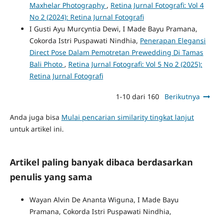
Maxhelar Photography
,
Retina Jurnal Fotografi: Vol 4
No 2 (2024): Retina Jurnal Fotografi
I Gusti Ayu Murcyntia Dewi, I Made Bayu Pramana,
Cokorda Istri Puspawati Nindhia,
Penerapan Elegansi
Direct Pose Dalam Pemotretan Prewedding Di Tamas
Bali Photo
,
Retina Jurnal Fotografi: Vol 5 No 2 (2025):
Retina Jurnal Fotografi
1-10 dari 160
Berikutnya
Anda juga bisa
Mulai pencarian similarity tingkat lanjut
untuk artikel ini.
Artikel paling banyak dibaca berdasarkan
penulis yang sama
Wayan Alvin De Ananta Wiguna, I Made Bayu
Pramana, Cokorda Istri Puspawati Nindhia,