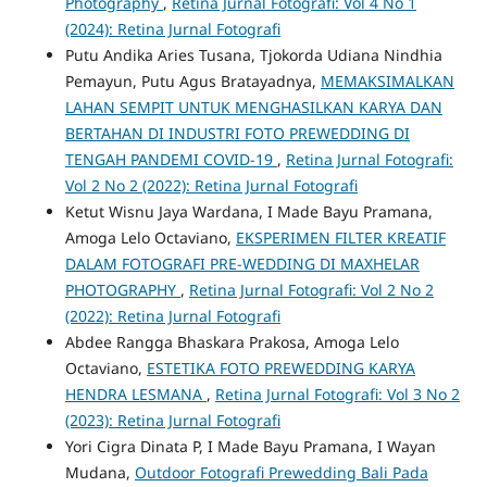
Photography
,
Retina Jurnal Fotografi: Vol 4 No 1
(2024): Retina Jurnal Fotografi
Putu Andika Aries Tusana, Tjokorda Udiana Nindhia
Pemayun, Putu Agus Bratayadnya,
MEMAKSIMALKAN
LAHAN SEMPIT UNTUK MENGHASILKAN KARYA DAN
BERTAHAN DI INDUSTRI FOTO PREWEDDING DI
TENGAH PANDEMI COVID-19
,
Retina Jurnal Fotografi:
Vol 2 No 2 (2022): Retina Jurnal Fotografi
Ketut Wisnu Jaya Wardana, I Made Bayu Pramana,
Amoga Lelo Octaviano,
EKSPERIMEN FILTER KREATIF
DALAM FOTOGRAFI PRE-WEDDING DI MAXHELAR
PHOTOGRAPHY
,
Retina Jurnal Fotografi: Vol 2 No 2
(2022): Retina Jurnal Fotografi
Abdee Rangga Bhaskara Prakosa, Amoga Lelo
Octaviano,
ESTETIKA FOTO PREWEDDING KARYA
HENDRA LESMANA
,
Retina Jurnal Fotografi: Vol 3 No 2
(2023): Retina Jurnal Fotografi
Yori Cigra Dinata P, I Made Bayu Pramana, I Wayan
Mudana,
Outdoor Fotografi Prewedding Bali Pada