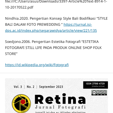
file:///C:/Users/asus/Downloads/3397-Article%20Text-8914-1-
10-20170522.pdf
Nindhia.2020. Pengertian Konsep Style Bali Bodifikasi “STYLE
BALI DALAM FOTO PREWEDDING ”
https://jurnal.isi-
dps.ac.id/index.php/segarawidya/article/view/221/135
Soedjono.2006. Pengertian Estetika Fotografi “ESTETIKA
FOTOGRAFI STILL LIFE PADA PRODUK ONLINE SHOP FOLK
STORE”
https://id.wikipedia.org/wiki/Fotografi