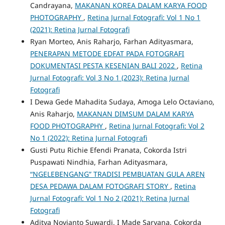
Candrayana,
MAKANAN KOREA DALAM KARYA FOOD
PHOTOGRAPHY
,
Retina Jurnal Fotografi: Vol 1 No 1
(2021): Retina Jurnal Fotografi
Ryan Morteo, Anis Raharjo, Farhan Adityasmara,
PENERAPAN METODE EDFAT PADA FOTOGRAFI
DOKUMENTASI PESTA KESENIAN BALI 2022
,
Retina
Jurnal Fotografi: Vol 3 No 1 (2023): Retina Jurnal
Fotografi
I Dewa Gede Mahadita Sudaya, Amoga Lelo Octaviano,
Anis Raharjo,
MAKANAN DIMSUM DALAM KARYA
FOOD PHOTOGRAPHY
,
Retina Jurnal Fotografi: Vol 2
No 1 (2022): Retina Jurnal Fotografi
Gusti Putu Richie Efendi Pranata, Cokorda Istri
Puspawati Nindhia, Farhan Adityasmara,
“NGELEBENGANG” TRADISI PEMBUATAN GULA AREN
DESA PEDAWA DALAM FOTOGRAFI STORY
,
Retina
Jurnal Fotografi: Vol 1 No 2 (2021): Retina Jurnal
Fotografi
Aditya Novianto Suwardi, I Made Saryana, Cokorda