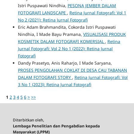
Istri Puspawati Nindhia,
PESONA JEMBER DALAM
FOTOGRAFI LANDSCAPE
,
Retina Jurnal Fotografi: Vol 1
No 2 (2021): Retina Jurnal Fotografi
Eric Adam Brahmandita, Cokorda Istri Puspawati
Nindhia, I Made Bayu Pramana,
VISUALISASI PRODUK
KOSMETIK DALAM FOTOGRAFI KOMERSIAL
,
Retina
Jurnal Fotografi: Vol 2 No 1 (2022): Retina Jurnal
Fotografi
Dandy Prasetyo, Anis Raharjo, I Made Saryana,
PROSES PENGOLAHAN COKLAT DI DESA CAU TABANAN
DALAM FOTOGRAFI STORY
,
Retina Jurnal Fotografi: Vol
3 No 1 (2023): Retina Jurnal Fotografi
1
2
3
4
5
6
>
>>
Diterbitkan oleh,
Lembaga Penelitian dan Pengabdian kepada
Masyarakat (LPPM)