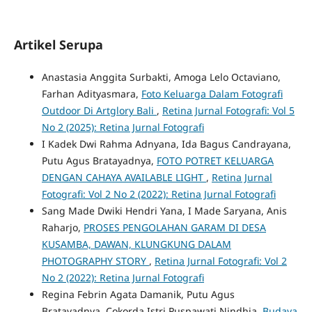
Artikel Serupa
Anastasia Anggita Surbakti, Amoga Lelo Octaviano,
Farhan Adityasmara,
Foto Keluarga Dalam Fotografi
Outdoor Di Artglory Bali
,
Retina Jurnal Fotografi: Vol 5
No 2 (2025): Retina Jurnal Fotografi
I Kadek Dwi Rahma Adnyana, Ida Bagus Candrayana,
Putu Agus Bratayadnya,
FOTO POTRET KELUARGA
DENGAN CAHAYA AVAILABLE LIGHT
,
Retina Jurnal
Fotografi: Vol 2 No 2 (2022): Retina Jurnal Fotografi
Sang Made Dwiki Hendri Yana, I Made Saryana, Anis
Raharjo,
PROSES PENGOLAHAN GARAM DI DESA
KUSAMBA, DAWAN, KLUNGKUNG DALAM
PHOTOGRAPHY STORY
,
Retina Jurnal Fotografi: Vol 2
No 2 (2022): Retina Jurnal Fotografi
Regina Febrin Agata Damanik, Putu Agus
Bratayadnya, Cokorda Istri Puspawati Nindhia,
Budaya