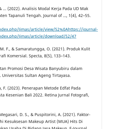
& ... (2022). Analisis Modal Kerja Pada UD Mak
en Tapanuli Tengah. Journal of …, 1(4), 42–55.
ndex.php/Jimas/article/view/52%0Ahttps://journal-
index.php/Jimas/article/download/52/47
 M. F., & Samaratungga, O. (2021). Produk Kulit
fi Komersial. Specta, 8(5), 133–143.
atan Promosi Desa Wisata Banyubiru dalam
Universitas Sultan Ageng Tirtayasa.
a, F. (2023). Penerapan Metode Edfat Pada
a Kesenian Bali 2022. Retina Jurnal Fotografi,
 Megasari, D. S., & Puspitorini, A. (2021). Faktor-
i Kesuksesan Makeup Artist (MUA) Hits Di
kan Usaha Di Bidang Jasa Makeup. E-Journal,