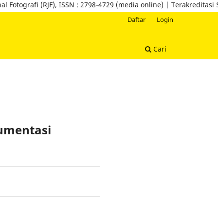
afi (RJF), ISSN : 2798-4729 (media online) | Terakreditasi SINTA 5
Daftar
Login
Cari
umentasi