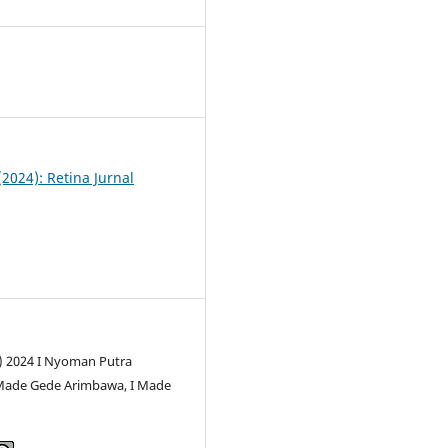
4
(2024): Retina Jurnal
c) 2024 I Nyoman Putra
Made Gede Arimbawa, I Made