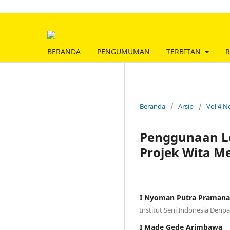
BERANDA
PENGUMUMAN
TERBITAN
R
Beranda
/
Arsip
/
Vol 4 N
Penggunaan Le
Projek Wita M
I Nyoman Putra Pramana
Institut Seni Indonesia Denpa
I Made Gede Arimbawa