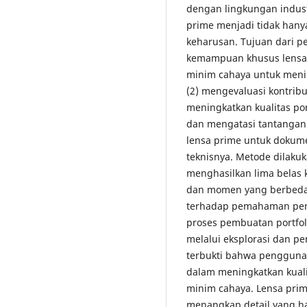
dengan lingkungan indust
prime menjadi tidak hany
keharusan. Tujuan dari pe
kemampuan khusus lensa 
minim cahaya untuk menin
(2) mengevaluasi kontribu
meningkatkan kualitas po
dan mengatasi tantanga
lensa prime untuk dokum
teknisnya. Metode dilaku
menghasilkan lima belas 
dan momen yang berbeda 
terhadap pemahaman pen
proses pembuatan portfol
melalui eksplorasi dan 
terbukti bahwa pengguna
dalam meningkatkan kuali
minim cahaya. Lensa pri
menangkap detail yang h