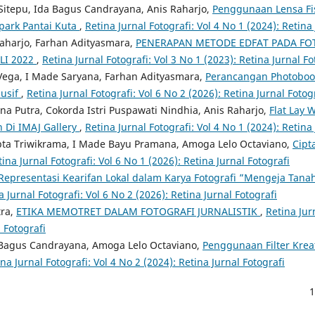
itepu, Ida Bagus Candrayana, Anis Raharjo,
Penggunaan Lensa Fi
park Pantai Kuta
,
Retina Jurnal Fotografi: Vol 4 No 1 (2024): Retina
aharjo, Farhan Adityasmara,
PENERAPAN METODE EDFAT PADA FO
LI 2022
,
Retina Jurnal Fotografi: Vol 3 No 1 (2023): Retina Jurnal Fo
Vega, I Made Saryana, Farhan Adityasmara,
Perancangan Photoboo
lusif
,
Retina Jurnal Fotografi: Vol 6 No 2 (2026): Retina Jurnal Fotog
na Putra, Cokorda Istri Puspawati Nindhia, Anis Raharjo,
Flat Lay 
n Di IMAJ Gallery
,
Retina Jurnal Fotografi: Vol 4 No 1 (2024): Retina
ta Triwikrama, I Made Bayu Pramana, Amoga Lelo Octaviano,
Cipt
tina Jurnal Fotografi: Vol 6 No 1 (2026): Retina Jurnal Fotografi
Representasi Kearifan Lokal dalam Karya Fotografi ”Mengeja Tana
a Jurnal Fotografi: Vol 6 No 2 (2026): Retina Jurnal Fotografi
tra,
ETIKA MEMOTRET DALAM FOTOGRAFI JURNALISTIK
,
Retina Jur
l Fotografi
 Bagus Candrayana, Amoga Lelo Octaviano,
Penggunaan Filter Krea
na Jurnal Fotografi: Vol 4 No 2 (2024): Retina Jurnal Fotografi
1