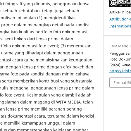
ri fotografi yang dinamis, penggunaan lensa
a sebuah kebutuhan, tetapi juga sebuah
Artikel ini be
nulisan ini adalah (1) mengidentifikasi
Attribution
prime dalam menangkap detail pada kondisi
Internationa
gkatkan kualitas portfolio foto dokumentasi;
si seni bokeh dari lensa prime dalam
rtfolio dokumentasi foto event; (3) menemukan
Cara Mengu
n utama yang dihadapi dalam penggunaan
Penggunaan 
Foto Dokume
entasi acara guna memaksimalkan keunggulan
(2024).
Retin
kan dengan lensa prime dengan efek bokeh dan
https://doi.
karya foto pada kondisi dengan minim cahaya
serta memberikan kontribusi yang substansial
Format Si
ulis mengenai penggunaan lensa prime dalam
io foto event. Kesimpulan yang diambil adalah
pengalaman dalam magang di WITA MEDIA, telah
an lensa prime memiliki peranan penting
tas dokumentasi acara, terutama dalam kondisi
me memiliki kemampuan unggul dalam
alus dan mempertahankan kejelasan gambar,