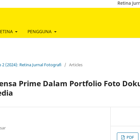
Retina Jurnal Fotogr
ETINA
PENGGUNA
o 2 (2024): Retina Jurnal Fotografi
/
Articles
nsa Prime Dalam Portfolio Foto Dok
edia
sar
PDF