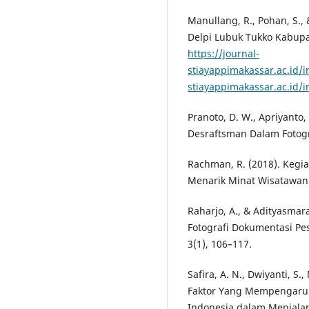
Manullang, R., Pohan, S., 
Delpi Lubuk Tukko Kabupat
https://journal-
stiayappimakassar.ac.id/i
stiayappimakassar.ac.id/
Pranoto, D. W., Apriyanto,
Desraftsman Dalam Fotogra
Rachman, R. (2018). Kegi
Menarik Minat Wisatawan. 
Raharjo, A., & Adityasmar
Fotografi Dokumentasi Pest
3(1), 106–117.
Safira, A. N., Dwiyanti, S.,
Faktor Yang Mempengaruh
Indonesia dalam Menjalan