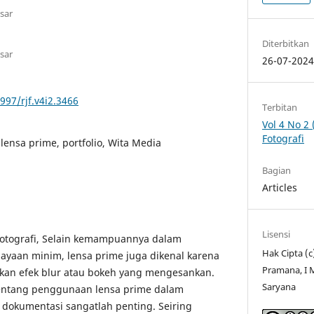
sar
Diterbitkan
sar
26-07-202
997/rjf.v4i2.3466
Terbitan
Vol 4 No 2 
Fotografi
lensa prime, portfolio, Wita Media
Bagian
Articles
Lisensi
fotografi, Selain kemampuannya dalam
Hak Cipta (
ayaan minim, lensa prime juga dikenal karena
Pramana, I 
n efek blur atau bokeh yang mengesankan.
Saryana
tang penggunaan lensa prime dalam
o dokumentasi sangatlah penting. Seiring