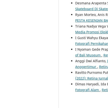
Desmana Arapenta S
Skateboard Di Skate
Ryan Morteo, Anis R
PESTA KESENIAN BA
Triana Nadya Vega 
Media Promosi Eksk
I Gusti Wahyu Ekaya
Fotografi Pernikaha
I Nyoman Gede Prap
of Bali Museum
,
Re
Anggi Dwi Alfianto,
Anggertimur
,
Retin
Ravitto Purnomo Pu
(2022): Retina Jurna
Dimas Haryadi, Ida
Fotografi Alam
,
Reti