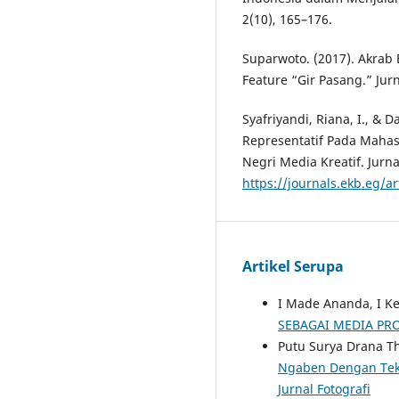
2(10), 165–176.
Suparwoto. (2017). Akrab
Feature “Gir Pasang.” Jur
Syafriyandi, Riana, I., & 
Representatif Pada Mahasi
Negri Media Kreatif. Jurna
https://journals.ekb.eg/
Artikel Serupa
I Made Ananda, I Ke
SEBAGAI MEDIA PR
Putu Surya Drana T
Ngaben Dengan Tekn
Jurnal Fotografi