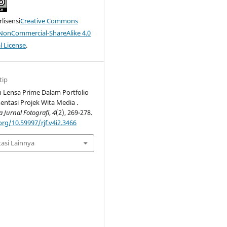
rlisensi
Creative Commons
-NonCommercial-ShareAlike 4.0
l License
.
tip
Lensa Prime Dalam Portfolio
ntasi Projek Wita Media .
a Jurnal Fotografi
,
4
(2), 269-278.
org/10.59997/rjf.v4i2.3466
tasi Lainnya