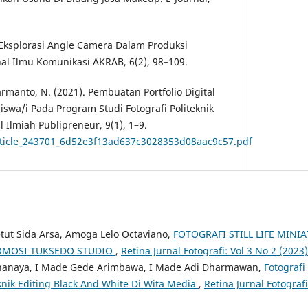
 Eksplorasi Angle Camera Dalam Produksi
nal Ilmu Komunikasi AKRAB, 6(2), 98–109.
Darmanto, N. (2021). Pembuatan Portfolio Digital
swa/i Pada Program Studi Fotografi Politeknik
l Ilmiah Publipreneur, 9(1), 1–9.
article_243701_6d52e3f13ad637c3028353d08aac9c57.pdf
tut Sida Arsa, Amoga Lelo Octaviano,
FOTOGRAFI STILL LIFE MINI
OMOSI TUKSEDO STUDIO
,
Retina Jurnal Fotografi: Vol 3 No 2 (2023)
hanaya, I Made Gede Arimbawa, I Made Adi Dharmawan,
Fotograf
ik Editing Black And White Di Wita Media
,
Retina Jurnal Fotografi