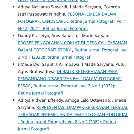
Aditya Novianto Suwardi, I Made Saryana, Cokorda
Istri Puspawati Nindhia,
PESONA JEMBER DALAM
FOTOGRAFI LANDSCAPE
,
Retina Jurnal Fotografi: Vol 1
No 2 (2021): Retina Jurnal Fotografi
Dandy Prasetyo, Anis Raharjo, I Made Saryana,
PROSES PENGOLAHAN COKLAT DI DESA CAU TABANAN
DALAM FOTOGRAFI STORY
,
Retina Jurnal Fotografi: Vol
3 No 1 (2023): Retina Jurnal Fotografi
I Made Dwi Saputra Arimbawa, I Made Saryana, Putu
Agus Bratayadnya,
DI BALIK KETERBATASAN PARA
PENYANDANG DISABILITAS BALI DALAM FOTOGRAFI
ESSAY
,
Retina Jurnal Fotografi: Vol 2 No 1 (2022):
Retina Jurnal Fotografi
Aditya Ridwan Effendy, Amoga Lelo Octaviano, I Made
Saryana,
REPRESENTASI DAMPAK KEKERASAN SEKSUAL
TERHADAP PEREMPUAN DALAM FOTOGRAFI EDITORIAL
,
Retina Jurnal Fotografi: Vol 2 No 2 (2022): Retina
Jurnal Fotografi