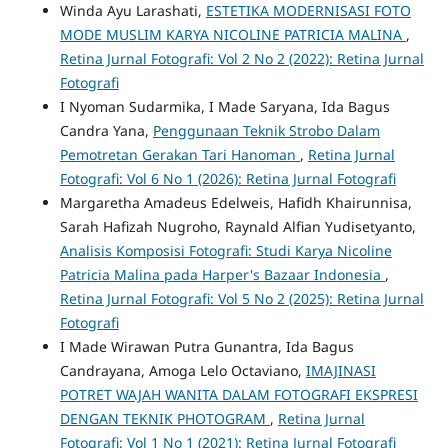
Winda Ayu Larashati,
ESTETIKA MODERNISASI FOTO
MODE MUSLIM KARYA NICOLINE PATRICIA MALINA
,
Retina Jurnal Fotografi: Vol 2 No 2 (2022): Retina Jurnal
Fotografi
I Nyoman Sudarmika, I Made Saryana, Ida Bagus
Candra Yana,
Penggunaan Teknik Strobo Dalam
Pemotretan Gerakan Tari Hanoman
,
Retina Jurnal
Fotografi: Vol 6 No 1 (2026): Retina Jurnal Fotografi
Margaretha Amadeus Edelweis, Hafidh Khairunnisa,
Sarah Hafizah Nugroho, Raynald Alfian Yudisetyanto,
Analisis Komposisi Fotografi: Studi Karya Nicoline
Patricia Malina pada Harper's Bazaar Indonesia
,
Retina Jurnal Fotografi: Vol 5 No 2 (2025): Retina Jurnal
Fotografi
I Made Wirawan Putra Gunantra, Ida Bagus
Candrayana, Amoga Lelo Octaviano,
IMAJINASI
POTRET WAJAH WANITA DALAM FOTOGRAFI EKSPRESI
DENGAN TEKNIK PHOTOGRAM
,
Retina Jurnal
Fotografi: Vol 1 No 1 (2021): Retina Jurnal Fotografi