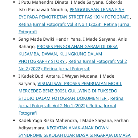
I Putu Mahendra Dinata, I Made Saryana, Cokorda
Istri Puspawati Nindhia,
PENGGUNAAN LENSA FISH
EYE PADA PEMOTRETAN STREET FASHION FOTOGRAFI
,
Retina Jurnal Fotografi: Vol 3 No 1 (2023): Retina Jurnal
Fotografi
Sang Made Dwiki Hendri Yana, I Made Saryana, Anis
Raharjo,
PROSES PENGOLAHAN GARAM DI DESA
KUSAMBA, DAWAN, KLUNGKUNG DALAM
PHOTOGRAPHY STORY
,
Retina Jurnal Fotografi: Vol 2
No 2 (2022): Retina Jurnal Fotografi
I Kadek Budi Antara, I Wayan Mudana, I Made
Saryana,
VISUALISASI PROSES PEMBUATAN MOBIL
MERCEDEZ-BENZ 300SL GULLWING DI TUKSEDO
STUDIO DALAM FOTOGRAFI DOKUMENTER
,
Retina
Jurnal Fotografi: Vol 2 No 1 (2022): Retina Jurnal
Fotografi
Kadek Yoga Riska Mahendra, I Made Saryana, Farhan
Adityasmara,
KEGIATAN ANAK-ANAK DOWN
SYNDROME SEKOLAH LUAR BIASA SINGARAJA DIMASA