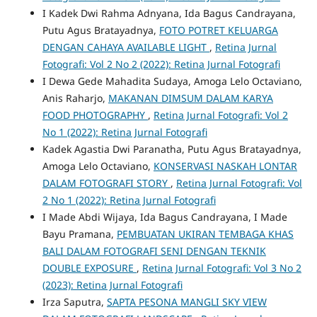
I Kadek Dwi Rahma Adnyana, Ida Bagus Candrayana,
Putu Agus Bratayadnya,
FOTO POTRET KELUARGA
DENGAN CAHAYA AVAILABLE LIGHT
,
Retina Jurnal
Fotografi: Vol 2 No 2 (2022): Retina Jurnal Fotografi
I Dewa Gede Mahadita Sudaya, Amoga Lelo Octaviano,
Anis Raharjo,
MAKANAN DIMSUM DALAM KARYA
FOOD PHOTOGRAPHY
,
Retina Jurnal Fotografi: Vol 2
No 1 (2022): Retina Jurnal Fotografi
Kadek Agastia Dwi Paranatha, Putu Agus Bratayadnya,
Amoga Lelo Octaviano,
KONSERVASI NASKAH LONTAR
DALAM FOTOGRAFI STORY
,
Retina Jurnal Fotografi: Vol
2 No 1 (2022): Retina Jurnal Fotografi
I Made Abdi Wijaya, Ida Bagus Candrayana, I Made
Bayu Pramana,
PEMBUATAN UKIRAN TEMBAGA KHAS
BALI DALAM FOTOGRAFI SENI DENGAN TEKNIK
DOUBLE EXPOSURE
,
Retina Jurnal Fotografi: Vol 3 No 2
(2023): Retina Jurnal Fotografi
Irza Saputra,
SAPTA PESONA MANGLI SKY VIEW