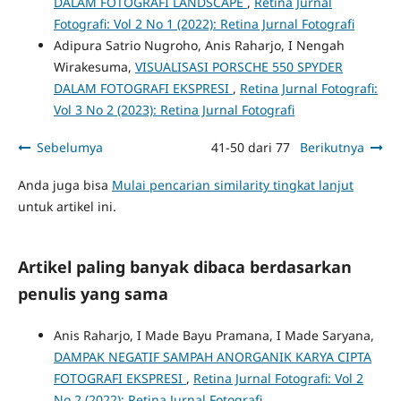
DALAM FOTOGRAFI LANDSCAPE
,
Retina Jurnal
Fotografi: Vol 2 No 1 (2022): Retina Jurnal Fotografi
Adipura Satrio Nugroho, Anis Raharjo, I Nengah
Wirakesuma,
VISUALISASI PORSCHE 550 SPYDER
DALAM FOTOGRAFI EKSPRESI
,
Retina Jurnal Fotografi:
Vol 3 No 2 (2023): Retina Jurnal Fotografi
Sebelumya
41-50 dari 77
Berikutnya
Anda juga bisa
Mulai pencarian similarity tingkat lanjut
untuk artikel ini.
Artikel paling banyak dibaca berdasarkan
penulis yang sama
Anis Raharjo, I Made Bayu Pramana, I Made Saryana,
DAMPAK NEGATIF SAMPAH ANORGANIK KARYA CIPTA
FOTOGRAFI EKSPRESI
,
Retina Jurnal Fotografi: Vol 2
No 2 (2022): Retina Jurnal Fotografi