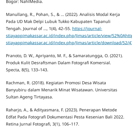
Bogor: NahlMedia.
Manullang, R., Pohan, S., & ... (2022). Analisis Modal Kerja
Pada UD Mak Delpi Lubuk Tukko Kabupaten Tapanuli
Tengah. Journal of …, 1(4), 42–55.
https://journal-
stiayappimakassar.ac.id/index.php/Jimas/article/view/52%0Ahttp
stiayappimakassar.ac.id/index.php/Jimas/article/download/52/4
Pranoto, D. W., Apriyanto, M. F., & Samaratungga, O. (2021).
Produk Kulit Desraftsman Dalam Fotografi Komersial.
Specta, 8(5), 133–143.
Rachman, R. (2018). Kegiatan Promosi Desa Wisata
Banyubiru dalam Menarik Minat Wisatawan. Universitas
Sultan Ageng Tirtayasa.
Raharjo, A., & Adityasmara, F. (2023). Penerapan Metode
Edfat Pada Fotografi Dokumentasi Pesta Kesenian Bali 2022.
Retina Jurnal Fotografi, 3(1), 106–117.