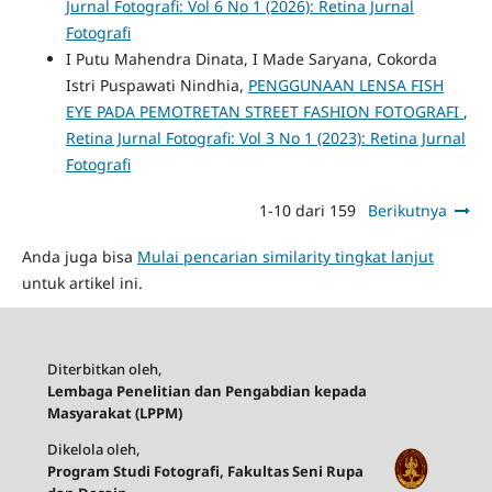
Jurnal Fotografi: Vol 6 No 1 (2026): Retina Jurnal
Fotografi
I Putu Mahendra Dinata, I Made Saryana, Cokorda
Istri Puspawati Nindhia,
PENGGUNAAN LENSA FISH
EYE PADA PEMOTRETAN STREET FASHION FOTOGRAFI
,
Retina Jurnal Fotografi: Vol 3 No 1 (2023): Retina Jurnal
Fotografi
1-10 dari 159
Berikutnya
Anda juga bisa
Mulai pencarian similarity tingkat lanjut
untuk artikel ini.
Diterbitkan oleh,
Lembaga Penelitian dan Pengabdian kepada
Masyarakat (LPPM)
Dikelola oleh,
Program Studi Fotografi, Fakultas Seni Rupa