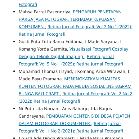
Fotografi
Mahsa Farrel Rasendriya,
PENGARUH PENETAPAN
HARGA JASA FOTOGRAFI TERHADAP KEPUASAN
KONSUMEN
,
Retina Jurnal Fotografi: Vol 2 No 1 (2022):
Retina Jurnal Fotografi
Gusti Putu Tirta Rama Editama, I Made Saryana, I
Komang Yorda Garmita,
Visualisasi Fotografi Cosplay
Dengan Teknik Digital Imaging
,
Retina Jurnal
Fotografi: Vol 5 No 1 (2025): Retina Jurnal Fotografi
Muhamad Thomas Irsyad, I Komang Arba Wirawan, I
Made Bayu Pramana,
MENINGKATKAN KUALITAS
KONTEN FOTOGRAFI PADA MEDIA SOSIAL INSTAGRAM
BUNGA BALI CRAFT
,
Retina Jurnal Fotografi: Vol 2 No 2
(2022): Retina Jurnal Fotografi
Ni Putu Lita Nariani, Anis Raharjo, Ida Bagus
Candrayana,
PEMBUATAN GENTENG DI DESA PEJATEN
DALAM FOTOGRAFI DOKUMENTER
,
Retina Jurnal
Fotografi: Vol 1 No 2 (2021): Retina Jurnal Fotografi
I Gusti Ade Dinda Pramesti, I Made Bayu Pramana,