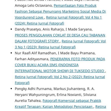
Amoga Lelo Octaviano,
Pemanfaatan Foto Produk
Fashion Sebagai Penunjang Marketing Sosial Media Di
Voordurend Love
,
Retina Jurnal Fotografi: Vol 4 No 1
(2024): Retina Jurnal Fotografi
Dandy Prasetyo, Anis Raharjo, I Made Saryana,
PROSES PENGOLAHAN COKLAT DI DESA CAU TABANAN
DALAM FOTOGRAFI STORY
,
Retina Jurnal Fotografi: Vol
3 No 1 (2023): Retina Jurnal Fotografi
Nur Raafi Alif Ramadhan, I Made Bayu Pramana,
Farhan Adityasmara,
PENERAPAN FOTO PRODUK PADA
COVER BUKU ACARA IIMS (INDONESIA
INTERNATIONAL MOTOR SHOW) DI TUKSEDO STUDIO
,
Retina Jurnal Fotografi: Vol 2 No 2 (2022): Retina Jurnal
Fotografi
Pongky Adhi Purnama, Markus Jiuhanteng, R. A.
Heryani Wahyuningrum, Erlina Novianti, Silviana
Aurelia Tahalea,
Fotografi Komersial sebagai Praktik
Kreatif Terapan: Kajian Metodologi Penciptaan
,
Retina