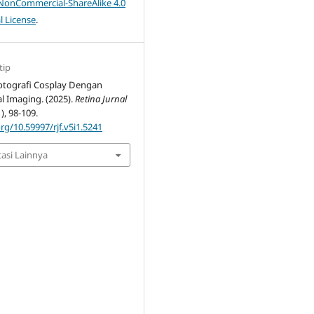
-NonCommercial-ShareAlike 4.0
l License
.
tip
Fotografi Cosplay Dengan
al Imaging. (2025).
Retina Jurnal
1), 98-109.
org/10.59997/rjf.v5i1.5241
tasi Lainnya