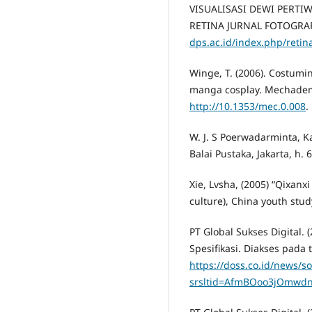
VISUALISASI DEWI PERTIW
RETINA JURNAL FOTOGRAFI (
dps.ac.id/index.php/retin
Winge, T. (2006). Costumi
manga cosplay. Mechademia
http://10.1353/mec.0.008
.
W. J. S Poerwadarminta, 
Balai Pustaka, Jakarta, h. 
Xie, Lvsha, (2005) “Qixanx
culture), China youth study
PT Global Sukses Digital.
Spesifikasi. Diakses pada
https://doss.co.id/news/s
srsltid=AfmBOoo3jOmwd