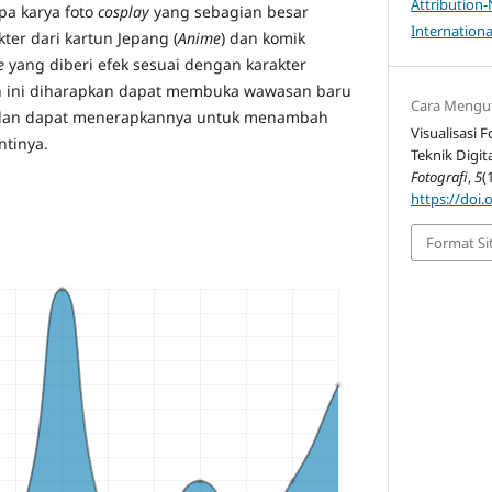
Attribution
pa karya foto
cosplay
yang sebagian besar
Internationa
ter dari kartun Jepang (
Anime
) dan komik
e
yang diberi efek sesuai dengan karakter
n ini diharapkan dapat membuka wawasan baru
Cara Mengu
an dapat menerapkannya untuk menambah
Visualisasi 
ntinya.
Teknik Digit
Fotografi
,
5
(
https://doi.
Format Si