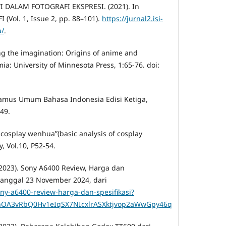
I DALAM FOTOGRAFI EKSPRESI. (2021). In
Vol. 1, Issue 2, pp. 88–101).
https://jurnal2.isi-
a/
.
ng the imagination: Origins of anime and
: University of Minnesota Press, 1:65-76. doi:
Kamus Umum Bahasa Indonesia Edisi Ketiga,
649.
i cosplay wenhua”(basic analysis of cosplay
, Vol.10, P52-54.
 (2023). Sony A6400 Review, Harga dan
 tanggal 23 November 2024, dari
ony-a6400-review-harga-dan-spesifikasi?
nOA3vRbQ0Hv1eIqSX7NIcxlrASXktjvop2aWwGpy46q