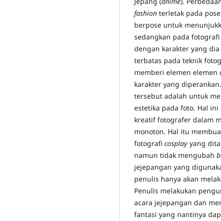
Jepang (
anime
). Perbedaan
fashion
terletak pada pose
berpose untuk menunjukk
sedangkan pada fotograf
dengan karakter yang dia
terbatas pada teknik foto
memberi elemen elemen
karakter yang diperankan
tersebut adalah untuk m
estetika pada foto. Hal i
kreatif fotografer dalam 
monoton. Hal itu membuat
fotografi
cosplay
yang dit
namun tidak mengubah
b
jejepangan yang digunaka
penulis hanya akan melak
Penulis melakukan peng
acara jejepangan dan m
fantasi yang nantinya dapa