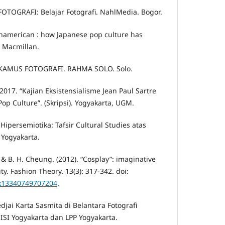
OTOGRAFI: Belajar Fotografi. NahlMedia. Bogor.
panamerican : how Japanese pop culture has
e Macmillan.
 KAMUS FOTOGRAFI. RAHMA SOLO. Solo.
 2017. “Kajian Eksistensialisme Jean Paul Sartre
op Culture”. (Skripsi). Yogyakarta, UGM.
 Hipersemiotika: Tafsir Cultural Studies atas
 Yogyakarta.
& B. H. Cheung. (2012). “Cosplay”: imaginative
ty. Fashion Theory. 13(3): 317-342. doi:
2x13340749707204
.
djai Karta Sasmita di Belantara Fotografi
 ISI Yogyakarta dan LPP Yogyakarta.