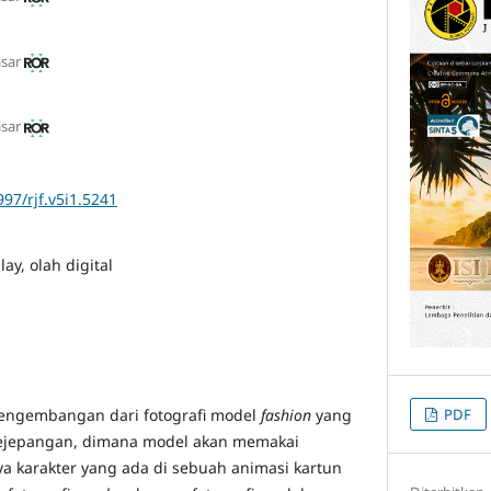
asar
asar
997/rjf.v5i1.5241
lay, olah digital
PDF
engembangan dari fotografi model
fashion
yang
ejepangan, dimana model akan memakai
ya karakter yang ada di sebuah animasi kartun