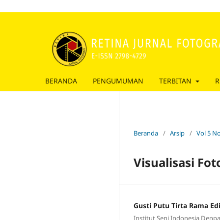
BERANDA
PENGUMUMAN
TERBITAN
R
Beranda
/
Arsip
/
Vol 5 No
Visualisasi Fo
Gusti Putu Tirta Rama E
Institut Seni Indonesia Denp