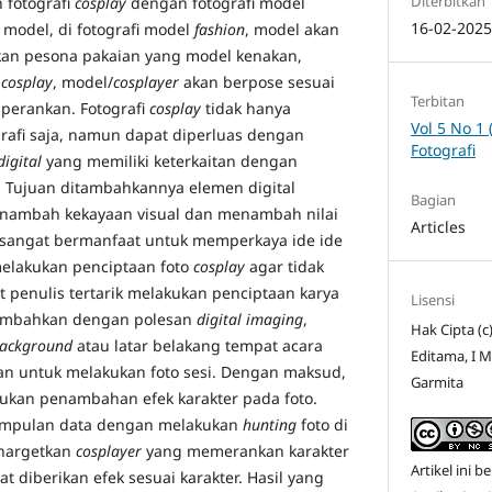
Diterbitkan
 fotografi
cosplay
dengan fotografi model
16-02-202
 model, di fotografi model
fashion
, model akan
an pesona pakaian yang model kenakan,
i
cosplay
, model/
cosplayer
akan berpose sesuai
Terbitan
 perankan. Fotografi
cosplay
tidak hanya
Vol 5 No 1 
grafi saja, namun dapat diperluas dengan
Fotografi
digital
yang memiliki keterkaitan dengan
. Tujuan ditambahkannya elemen digital
Bagian
enambah kekayaan visual dan menambah nilai
Articles
ni sangat bermanfaat untuk memperkaya ide ide
melakukan penciptaan foto
cosplay
agar tidak
 penulis tertarik melakukan penciptaan karya
Lisensi
ambahkan dengan polesan
digital imaging
,
Hak Cipta (c
ackground
atau latar belakang tempat acara
Editama, I 
n untuk melakukan foto sesi. Dengan maksud,
Garmita
ukan penambahan efek karakter pada foto.
umpulan data dengan melakukan
hunting
foto di
enargetkan
cosplayer
yang memerankan karakter
Artikel ini be
t diberikan efek sesuai karakter. Hasil yang