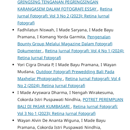
GRINGSING TENGANAN PEGRINGSINGAN
KARANGASEM DALAM FOTOGRAFI ESSAY
,
Retina
Jurnal Fotografi: Vol 3 No 2 (2023): Retina Jurnal
Fotografi
Fadhilatun Niswah, I Made Saryana, I Made Bayu
Pramana, I Komang Yorda Garmita,
Pengenalan
Bounty Group Melalui Magazine Dalam Fotografi
Dokumenter
,
Retina Jurnal Fotografi: Vol 4 No 1 (2024):
Retina Jurnal Fotografi
Yori Cigra Dinata P, I Made Bayu Pramana, I Wayan
Mudana,
Outdoor Fotografi Prewedding Bali Pada
Maxhelar Photography
,
Retina Jurnal Fotografi: Vol 4
No 2 (2024): Retina Jurnal Fotografi
I Made Aryswara Dharma, I Nengah Wirakesuma,
Cokorda Istri Puspawati Nindhia,
POTRET PEREMPUAN
BALI DI PASAR KUMBASARI
,
Retina Jurnal Fotografi:
Vol 3 No 1 (2023): Retina Jurnal Fotografi
Wayan Alvin De Ananta Wiguna, I Made Bayu
Pramana, Cokorda Istri Puspawati Nindhia,