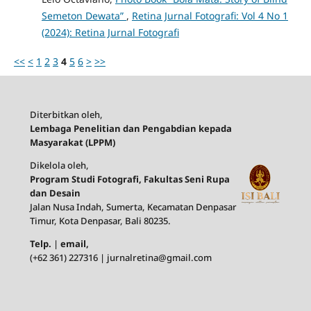
Semeton Dewata”
,
Retina Jurnal Fotografi: Vol 4 No 1
(2024): Retina Jurnal Fotografi
<<
<
1
2
3
4
5
6
>
>>
Diterbitkan oleh,
Lembaga Penelitian dan Pengabdian kepada
Masyarakat (LPPM)
Dikelola oleh,
Program Studi Fotografi, Fakultas Seni Rupa
dan Desain
Jalan Nusa Indah, Sumerta, Kecamatan Denpasar
Timur, Kota Denpasar, Bali 80235.
Telp.
|
email,
(+62 361) 227316 | jurnalretina@gmail.com