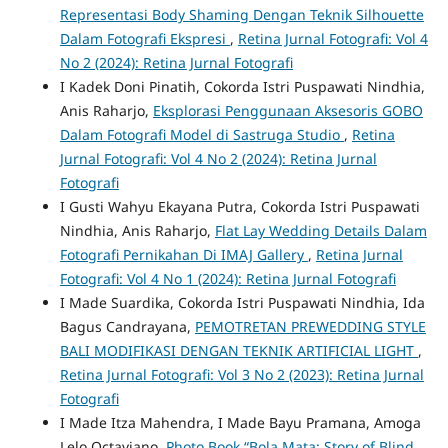
Representasi Body Shaming Dengan Teknik Silhouette
Dalam Fotografi Ekspresi
,
Retina Jurnal Fotografi: Vol 4
No 2 (2024): Retina Jurnal Fotografi
I Kadek Doni Pinatih, Cokorda Istri Puspawati Nindhia,
Anis Raharjo,
Eksplorasi Penggunaan Aksesoris GOBO
Dalam Fotografi Model di Sastruga Studio
,
Retina
Jurnal Fotografi: Vol 4 No 2 (2024): Retina Jurnal
Fotografi
I Gusti Wahyu Ekayana Putra, Cokorda Istri Puspawati
Nindhia, Anis Raharjo,
Flat Lay Wedding Details Dalam
Fotografi Pernikahan Di IMAJ Gallery
,
Retina Jurnal
Fotografi: Vol 4 No 1 (2024): Retina Jurnal Fotografi
I Made Suardika, Cokorda Istri Puspawati Nindhia, Ida
Bagus Candrayana,
PEMOTRETAN PREWEDDING STYLE
BALI MODIFIKASI DENGAN TEKNIK ARTIFICIAL LIGHT
,
Retina Jurnal Fotografi: Vol 3 No 2 (2023): Retina Jurnal
Fotografi
I Made Itza Mahendra, I Made Bayu Pramana, Amoga
Lelo Octaviano,
Photo Book “Bola Mata: Story of Blind