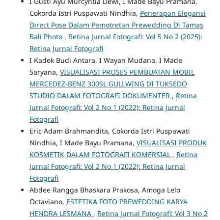
I Gusti Ayu Murcyntia Dewi, I Made Bayu Pramana,
Cokorda Istri Puspawati Nindhia,
Penerapan Elegansi
Direct Pose Dalam Pemotretan Prewedding Di Tamas
Bali Photo
,
Retina Jurnal Fotografi: Vol 5 No 2 (2025):
Retina Jurnal Fotografi
I Kadek Budi Antara, I Wayan Mudana, I Made
Saryana,
VISUALISASI PROSES PEMBUATAN MOBIL
MERCEDEZ-BENZ 300SL GULLWING DI TUKSEDO
STUDIO DALAM FOTOGRAFI DOKUMENTER
,
Retina
Jurnal Fotografi: Vol 2 No 1 (2022): Retina Jurnal
Fotografi
Eric Adam Brahmandita, Cokorda Istri Puspawati
Nindhia, I Made Bayu Pramana,
VISUALISASI PRODUK
KOSMETIK DALAM FOTOGRAFI KOMERSIAL
,
Retina
Jurnal Fotografi: Vol 2 No 1 (2022): Retina Jurnal
Fotografi
Abdee Rangga Bhaskara Prakosa, Amoga Lelo
Octaviano,
ESTETIKA FOTO PREWEDDING KARYA
HENDRA LESMANA
,
Retina Jurnal Fotografi: Vol 3 No 2