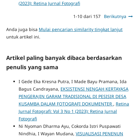
(2023): Retina Jurnal Fotografi
1-10 dari 157
Berikutnya
Anda juga bisa
Mulai pencarian similarity tingkat lanjut
untuk artikel ini.
Artikel paling banyak dibaca berdasarkan
penulis yang sama
I Gede Eka Kresna Putra, I Made Bayu Pramana, Ida
Bagus Candrayana,
EKSISTENSI NENGAH KERTAYASA
PENGERAJIN GARAM TRADISIONAL DI PESISIR DESA
KUSAMBA DALAM FOTOGRAFI DOKUMENTER
,
Retina
Jurnal Fotografi: Vol 3 No 1 (2023): Retina Jurnal
Fotografi
Ni Nyoman Dharma Ayu, Cokorda Istri Puspawati
Nindhia, I Wayan Mudana,
VISUALISASI PENENUN