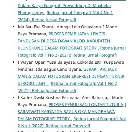
Dalam Karya Fotografi Prewedding Di Maxhelar
Photography
,
Retina Jurnal Fotografi: Vol 4 No 1
(2024): Retina Jurnal Fotografi
Ida Ayu Eka Shanti, Amoga Lelo Octaviano, I Made
Bayu Pramana,
PROSES PEMBUATAN LENGIS
TANDUSAN DI DESA DAWAN KLOD, KABUPATEN
KLUNGKUNG DALAM FOTOGRAFI STORY
,
Retina Jurnal
Fotografi: Vol 1 No 2 (2021): Retina Jurnal Fotografi
I Wayan Open Yusa Balayasa, Cokorda Istri Puspawati
Nindhia, Ida Bagus Candrayana,
GERAK TARI JAUK
MANIS DALAM FOTOGRAFI EKSPRESI DENGAN TEKNIK
STROBO LIGHT
,
Retina Jurnal Fotografi: Vol 1 No 2
(2021): Retina Jurnal Fotografi
I Kadek Dwiki Krishna Permana, Anis Raharjo, I Made
Bayu Pramana,
PROSES PENULISAN LONTAR TUTUR AJI
SARASWATI KARYA IDA BAGUS OKA MANOBHAWA
DALAM FOTOGRAFI STORY
,
Retina Jurnal Fotografi: Vol
2 No 1 (2022): Retina Jurnal Fotografi