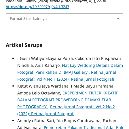
Pada IMAJ Gallery. (2024).
Retina Jurnal Fotografi
,
4
(1), 22-30.
https://doi.org/10.59997/rjf.v4i1.3243
Format Sitasi Lainnya
Artikel Serupa
I Gusti Wahyu Ekayana Putra, Cokorda Istri Puspawati
Nindhia, Anis Raharjo,
Flat Lay Wedding Details Dalam
Fotografi Pernikahan Di IMAJ Gallery
,
Retina Jurnal
Fotografi: Vol 4 No 1 (2024): Retina Jurnal Fotografi
Ketut Wisnu Jaya Wardana, I Made Bayu Pramana,
Amoga Lelo Octaviano,
EKSPERIMEN FILTER KREATIF
DALAM FOTOGRAFI PRE-WEDDING DI MAXHELAR
PHOTOGRAPHY
,
Retina Jurnal Fotografi: Vol 2 No 2
(2022): Retina Jurnal Fotografi
Anindya Ratna Sari, Ida Bagus Candrayana, Farhan
Adityasmara,
Pemotretan Pakaian Tradisional Adat Bali