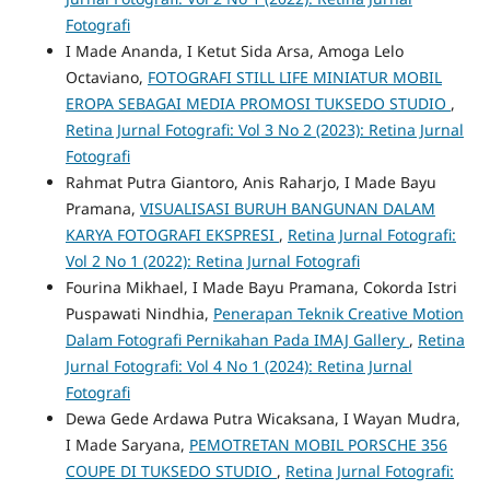
Fotografi
I Made Ananda, I Ketut Sida Arsa, Amoga Lelo
Octaviano,
FOTOGRAFI STILL LIFE MINIATUR MOBIL
EROPA SEBAGAI MEDIA PROMOSI TUKSEDO STUDIO
,
Retina Jurnal Fotografi: Vol 3 No 2 (2023): Retina Jurnal
Fotografi
Rahmat Putra Giantoro, Anis Raharjo, I Made Bayu
Pramana,
VISUALISASI BURUH BANGUNAN DALAM
KARYA FOTOGRAFI EKSPRESI
,
Retina Jurnal Fotografi:
Vol 2 No 1 (2022): Retina Jurnal Fotografi
Fourina Mikhael, I Made Bayu Pramana, Cokorda Istri
Puspawati Nindhia,
Penerapan Teknik Creative Motion
Dalam Fotografi Pernikahan Pada IMAJ Gallery
,
Retina
Jurnal Fotografi: Vol 4 No 1 (2024): Retina Jurnal
Fotografi
Dewa Gede Ardawa Putra Wicaksana, I Wayan Mudra,
I Made Saryana,
PEMOTRETAN MOBIL PORSCHE 356
COUPE DI TUKSEDO STUDIO
,
Retina Jurnal Fotografi: