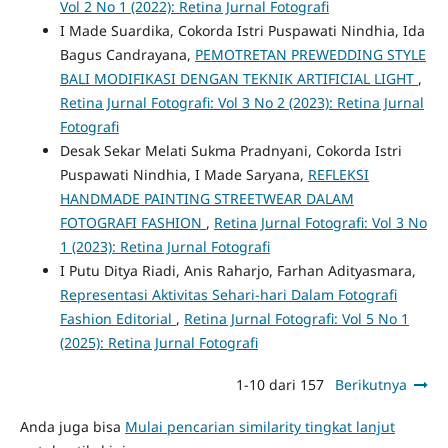
Vol 2 No 1 (2022): Retina Jurnal Fotografi
I Made Suardika, Cokorda Istri Puspawati Nindhia, Ida
Bagus Candrayana,
PEMOTRETAN PREWEDDING STYLE
BALI MODIFIKASI DENGAN TEKNIK ARTIFICIAL LIGHT
,
Retina Jurnal Fotografi: Vol 3 No 2 (2023): Retina Jurnal
Fotografi
Desak Sekar Melati Sukma Pradnyani, Cokorda Istri
Puspawati Nindhia, I Made Saryana,
REFLEKSI
HANDMADE PAINTING STREETWEAR DALAM
FOTOGRAFI FASHION
,
Retina Jurnal Fotografi: Vol 3 No
1 (2023): Retina Jurnal Fotografi
I Putu Ditya Riadi, Anis Raharjo, Farhan Adityasmara,
Representasi Aktivitas Sehari-hari Dalam Fotografi
Fashion Editorial
,
Retina Jurnal Fotografi: Vol 5 No 1
(2025): Retina Jurnal Fotografi
1-10 dari 157
Berikutnya
Anda juga bisa
Mulai pencarian similarity tingkat lanjut