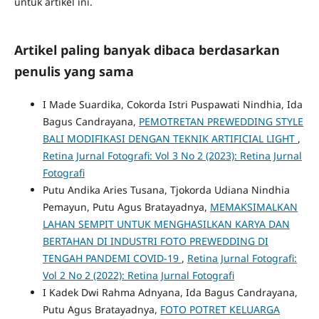
untuk artikel ini.
Artikel paling banyak dibaca berdasarkan
penulis yang sama
I Made Suardika, Cokorda Istri Puspawati Nindhia, Ida
Bagus Candrayana,
PEMOTRETAN PREWEDDING STYLE
BALI MODIFIKASI DENGAN TEKNIK ARTIFICIAL LIGHT
,
Retina Jurnal Fotografi: Vol 3 No 2 (2023): Retina Jurnal
Fotografi
Putu Andika Aries Tusana, Tjokorda Udiana Nindhia
Pemayun, Putu Agus Bratayadnya,
MEMAKSIMALKAN
LAHAN SEMPIT UNTUK MENGHASILKAN KARYA DAN
BERTAHAN DI INDUSTRI FOTO PREWEDDING DI
TENGAH PANDEMI COVID-19
,
Retina Jurnal Fotografi:
Vol 2 No 2 (2022): Retina Jurnal Fotografi
I Kadek Dwi Rahma Adnyana, Ida Bagus Candrayana,
Putu Agus Bratayadnya,
FOTO POTRET KELUARGA