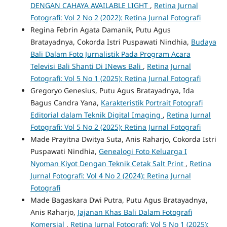
DENGAN CAHAYA AVAILABLE LIGHT
,
Retina Jurnal
Fotografi: Vol 2 No 2 (2022): Retina Jurnal Fotografi
Regina Febrin Agata Damanik, Putu Agus
Bratayadnya, Cokorda Istri Puspawati Nindhia,
Budaya
Bali Dalam Foto Jurnalistik Pada Program Acara
Televisi Bali Shanti Di INews Bali
,
Retina Jurnal
Fotografi: Vol 5 No 1 (2025): Retina Jurnal Fotografi
Gregoryo Genesius, Putu Agus Bratayadnya, Ida
Bagus Candra Yana,
Karakteristik Portrait Fotografi
Editorial dalam Teknik Digital Imaging
,
Retina Jurnal
Fotografi: Vol 5 No 2 (2025): Retina Jurnal Fotografi
Made Prayitna Dwitya Suta, Anis Raharjo, Cokorda Istri
Puspawati Nindhia,
Genealogi Foto Keluarga I
Nyoman Kiyot Dengan Teknik Cetak Salt Print
,
Retina
Jurnal Fotografi: Vol 4 No 2 (2024): Retina Jurnal
Fotografi
Made Bagaskara Dwi Putra, Putu Agus Bratayadnya,
Anis Raharjo,
Jajanan Khas Bali Dalam Fotografi
Komersial
,
Retina Jurnal Fotografi: Vol 5 No 1 (2025):