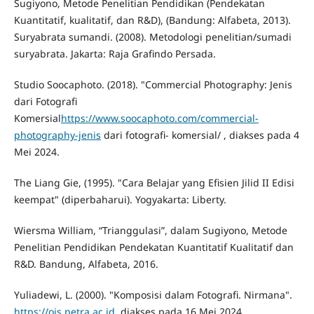
Sugiyono, Metode Penelitian Pendidikan (Pendekatan
Kuantitatif, kualitatif, dan R&D), (Bandung: Alfabeta, 2013).
Suryabrata sumandi. (2008). Metodologi penelitian/sumadi
suryabrata. Jakarta: Raja Grafindo Persada.
Studio Soocaphoto. (2018). "Commercial Photography: Jenis
dari Fotografi
Komersial
https://www.soocaphoto.com/commercial-
photography-jenis
dari fotografi- komersial/ , diakses pada 4
Mei 2024.
The Liang Gie, (1995). "Cara Belajar yang Efisien Jilid II Edisi
keempat" (diperbaharui). Yogyakarta: Liberty.
Wiersma William, “Trianggulasi”, dalam Sugiyono, Metode
Penelitian Pendidikan Pendekatan Kuantitatif Kualitatif dan
R&D. Bandung, Alfabeta, 2016.
Yuliadewi, L. (2000). "Komposisi dalam Fotografi. Nirmana".
https://ojs.petra.ac.id
, diakses pada 16 Mei 2024..