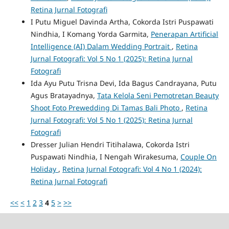
Retina Jurnal Fotografi
I Putu Miguel Davinda Artha, Cokorda Istri Puspawati
Nindhia, I Komang Yorda Garmita,
Penerapan Artificial
Intelligence (AI) Dalam Wedding Portrait
,
Retina
Jurnal Fotografi: Vol 5 No 1 (2025): Retina Jurnal
Fotografi
Ida Ayu Putu Trisna Devi, Ida Bagus Candrayana, Putu
Agus Bratayadnya,
Tata Kelola Seni Pemotretan Beauty
Shoot Foto Prewedding Di Tamas Bali Photo
,
Retina
Jurnal Fotografi: Vol 5 No 1 (2025): Retina Jurnal
Fotografi
Dresser Julian Hendri Titihalawa, Cokorda Istri
Puspawati Nindhia, I Nengah Wirakesuma,
Couple On
Holiday
,
Retina Jurnal Fotografi: Vol 4 No 1 (2024):
Retina Jurnal Fotografi
<<
<
1
2
3
4
5
>
>>