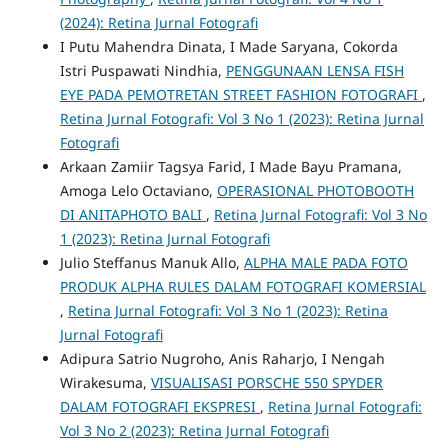
(2024): Retina Jurnal Fotografi
I Putu Mahendra Dinata, I Made Saryana, Cokorda
Istri Puspawati Nindhia,
PENGGUNAAN LENSA FISH
EYE PADA PEMOTRETAN STREET FASHION FOTOGRAFI
,
Retina Jurnal Fotografi: Vol 3 No 1 (2023): Retina Jurnal
Fotografi
Arkaan Zamiir Tagsya Farid, I Made Bayu Pramana,
Amoga Lelo Octaviano,
OPERASIONAL PHOTOBOOTH
DI ANITAPHOTO BALI
,
Retina Jurnal Fotografi: Vol 3 No
1 (2023): Retina Jurnal Fotografi
Julio Steffanus Manuk Allo,
ALPHA MALE PADA FOTO
PRODUK ALPHA RULES DALAM FOTOGRAFI KOMERSIAL
,
Retina Jurnal Fotografi: Vol 3 No 1 (2023): Retina
Jurnal Fotografi
Adipura Satrio Nugroho, Anis Raharjo, I Nengah
Wirakesuma,
VISUALISASI PORSCHE 550 SPYDER
DALAM FOTOGRAFI EKSPRESI
,
Retina Jurnal Fotografi:
Vol 3 No 2 (2023): Retina Jurnal Fotografi