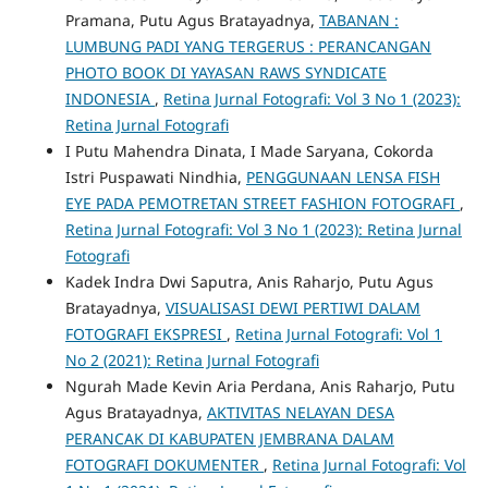
Pramana, Putu Agus Bratayadnya,
TABANAN :
LUMBUNG PADI YANG TERGERUS : PERANCANGAN
PHOTO BOOK DI YAYASAN RAWS SYNDICATE
INDONESIA
,
Retina Jurnal Fotografi: Vol 3 No 1 (2023):
Retina Jurnal Fotografi
I Putu Mahendra Dinata, I Made Saryana, Cokorda
Istri Puspawati Nindhia,
PENGGUNAAN LENSA FISH
EYE PADA PEMOTRETAN STREET FASHION FOTOGRAFI
,
Retina Jurnal Fotografi: Vol 3 No 1 (2023): Retina Jurnal
Fotografi
Kadek Indra Dwi Saputra, Anis Raharjo, Putu Agus
Bratayadnya,
VISUALISASI DEWI PERTIWI DALAM
FOTOGRAFI EKSPRESI
,
Retina Jurnal Fotografi: Vol 1
No 2 (2021): Retina Jurnal Fotografi
Ngurah Made Kevin Aria Perdana, Anis Raharjo, Putu
Agus Bratayadnya,
AKTIVITAS NELAYAN DESA
PERANCAK DI KABUPATEN JEMBRANA DALAM
FOTOGRAFI DOKUMENTER
,
Retina Jurnal Fotografi: Vol