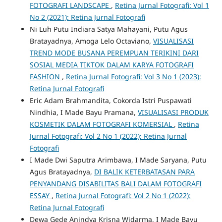
FOTOGRAFI LANDSCAPE
,
Retina Jurnal Fotografi: Vol 1
No 2 (2021): Retina Jurnal Fotografi
Ni Luh Putu Indiara Satya Mahayani, Putu Agus
Bratayadnya, Amoga Lelo Octaviano,
VISUALISASI
TREND MODE BUSANA PEREMPUAN TERIKINI DARI
SOSIAL MEDIA TIKTOK DALAM KARYA FOTOGRAFI
FASHION
,
Retina Jurnal Fotografi: Vol 3 No 1 (2023):
Retina Jurnal Fotografi
Eric Adam Brahmandita, Cokorda Istri Puspawati
Nindhia, I Made Bayu Pramana,
VISUALISASI PRODUK
KOSMETIK DALAM FOTOGRAFI KOMERSIAL
,
Retina
Jurnal Fotografi: Vol 2 No 1 (2022): Retina Jurnal
Fotografi
I Made Dwi Saputra Arimbawa, I Made Saryana, Putu
Agus Bratayadnya,
DI BALIK KETERBATASAN PARA
PENYANDANG DISABILITAS BALI DALAM FOTOGRAFI
ESSAY
,
Retina Jurnal Fotografi: Vol 2 No 1 (2022):
Retina Jurnal Fotografi
Dewa Gede Anindya Krisna Widarma, I Made Bayu