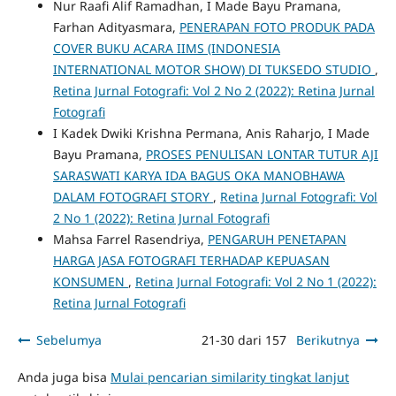
Nur Raafi Alif Ramadhan, I Made Bayu Pramana,
Farhan Adityasmara,
PENERAPAN FOTO PRODUK PADA
COVER BUKU ACARA IIMS (INDONESIA
INTERNATIONAL MOTOR SHOW) DI TUKSEDO STUDIO
,
Retina Jurnal Fotografi: Vol 2 No 2 (2022): Retina Jurnal
Fotografi
I Kadek Dwiki Krishna Permana, Anis Raharjo, I Made
Bayu Pramana,
PROSES PENULISAN LONTAR TUTUR AJI
SARASWATI KARYA IDA BAGUS OKA MANOBHAWA
DALAM FOTOGRAFI STORY
,
Retina Jurnal Fotografi: Vol
2 No 1 (2022): Retina Jurnal Fotografi
Mahsa Farrel Rasendriya,
PENGARUH PENETAPAN
HARGA JASA FOTOGRAFI TERHADAP KEPUASAN
KONSUMEN
,
Retina Jurnal Fotografi: Vol 2 No 1 (2022):
Retina Jurnal Fotografi
Sebelumya
21-30 dari 157
Berikutnya
Anda juga bisa
Mulai pencarian similarity tingkat lanjut