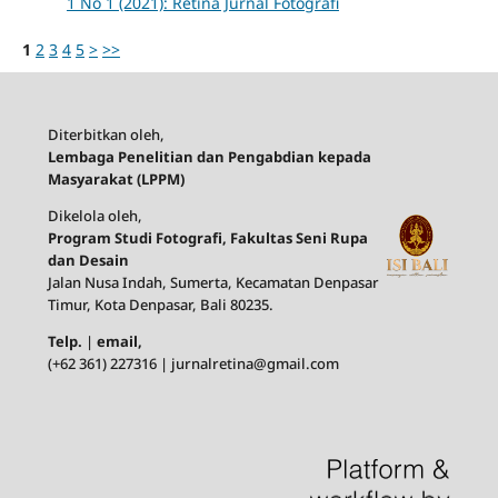
1 No 1 (2021): Retina Jurnal Fotografi
1
2
3
4
5
>
>>
Diterbitkan oleh,
Lembaga Penelitian dan Pengabdian kepada
Masyarakat (LPPM)
Dikelola oleh,
Program Studi Fotografi, Fakultas Seni Rupa
dan Desain
Jalan Nusa Indah, Sumerta, Kecamatan Denpasar
Timur, Kota Denpasar, Bali 80235.
Telp.
|
email,
(+62 361) 227316 | jurnalretina@gmail.com