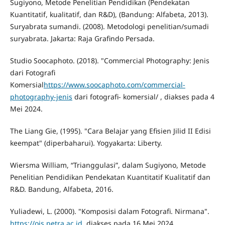
Sugiyono, Metode Penelitian Pendidikan (Pendekatan
Kuantitatif, kualitatif, dan R&D), (Bandung: Alfabeta, 2013).
Suryabrata sumandi. (2008). Metodologi penelitian/sumadi
suryabrata. Jakarta: Raja Grafindo Persada.
Studio Soocaphoto. (2018). "Commercial Photography: Jenis
dari Fotografi
Komersial
https://www.soocaphoto.com/commercial-
photography-jenis
dari fotografi- komersial/ , diakses pada 4
Mei 2024.
The Liang Gie, (1995). "Cara Belajar yang Efisien Jilid II Edisi
keempat" (diperbaharui). Yogyakarta: Liberty.
Wiersma William, “Trianggulasi”, dalam Sugiyono, Metode
Penelitian Pendidikan Pendekatan Kuantitatif Kualitatif dan
R&D. Bandung, Alfabeta, 2016.
Yuliadewi, L. (2000). "Komposisi dalam Fotografi. Nirmana".
https://ojs.petra.ac.id
, diakses pada 16 Mei 2024..