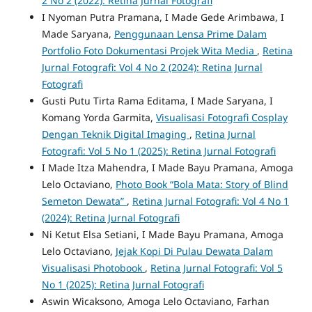
2 No 2 (2022): Retina Jurnal Fotografi
I Nyoman Putra Pramana, I Made Gede Arimbawa, I
Made Saryana,
Penggunaan Lensa Prime Dalam
Portfolio Foto Dokumentasi Projek Wita Media
,
Retina
Jurnal Fotografi: Vol 4 No 2 (2024): Retina Jurnal
Fotografi
Gusti Putu Tirta Rama Editama, I Made Saryana, I
Komang Yorda Garmita,
Visualisasi Fotografi Cosplay
Dengan Teknik Digital Imaging
,
Retina Jurnal
Fotografi: Vol 5 No 1 (2025): Retina Jurnal Fotografi
I Made Itza Mahendra, I Made Bayu Pramana, Amoga
Lelo Octaviano,
Photo Book “Bola Mata: Story of Blind
Semeton Dewata”
,
Retina Jurnal Fotografi: Vol 4 No 1
(2024): Retina Jurnal Fotografi
Ni Ketut Elsa Setiani, I Made Bayu Pramana, Amoga
Lelo Octaviano,
Jejak Kopi Di Pulau Dewata Dalam
Visualisasi Photobook
,
Retina Jurnal Fotografi: Vol 5
No 1 (2025): Retina Jurnal Fotografi
Aswin Wicaksono, Amoga Lelo Octaviano, Farhan