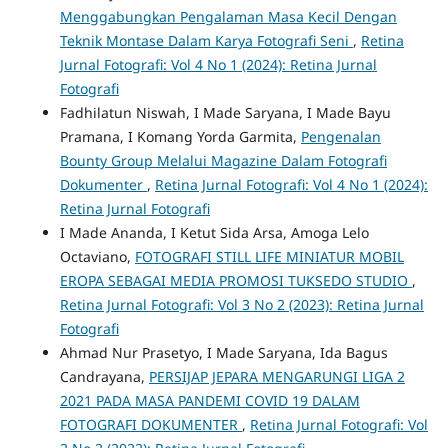
Menggabungkan Pengalaman Masa Kecil Dengan
Teknik Montase Dalam Karya Fotografi Seni
,
Retina
Jurnal Fotografi: Vol 4 No 1 (2024): Retina Jurnal
Fotografi
Fadhilatun Niswah, I Made Saryana, I Made Bayu
Pramana, I Komang Yorda Garmita,
Pengenalan
Bounty Group Melalui Magazine Dalam Fotografi
Dokumenter
,
Retina Jurnal Fotografi: Vol 4 No 1 (2024):
Retina Jurnal Fotografi
I Made Ananda, I Ketut Sida Arsa, Amoga Lelo
Octaviano,
FOTOGRAFI STILL LIFE MINIATUR MOBIL
EROPA SEBAGAI MEDIA PROMOSI TUKSEDO STUDIO
,
Retina Jurnal Fotografi: Vol 3 No 2 (2023): Retina Jurnal
Fotografi
Ahmad Nur Prasetyo, I Made Saryana, Ida Bagus
Candrayana,
PERSIJAP JEPARA MENGARUNGI LIGA 2
2021 PADA MASA PANDEMI COVID 19 DALAM
FOTOGRAFI DOKUMENTER
,
Retina Jurnal Fotografi: Vol