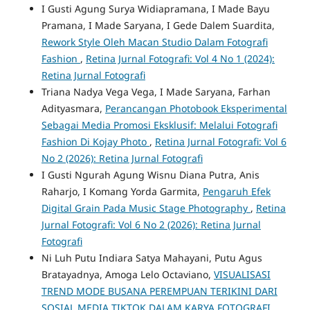
I Gusti Agung Surya Widiapramana, I Made Bayu
Pramana, I Made Saryana, I Gede Dalem Suardita,
Rework Style Oleh Macan Studio Dalam Fotografi
Fashion
,
Retina Jurnal Fotografi: Vol 4 No 1 (2024):
Retina Jurnal Fotografi
Triana Nadya Vega Vega, I Made Saryana, Farhan
Adityasmara,
Perancangan Photobook Eksperimental
Sebagai Media Promosi Eksklusif: Melalui Fotografi
Fashion Di Kojay Photo
,
Retina Jurnal Fotografi: Vol 6
No 2 (2026): Retina Jurnal Fotografi
I Gusti Ngurah Agung Wisnu Diana Putra, Anis
Raharjo, I Komang Yorda Garmita,
Pengaruh Efek
Digital Grain Pada Music Stage Photography
,
Retina
Jurnal Fotografi: Vol 6 No 2 (2026): Retina Jurnal
Fotografi
Ni Luh Putu Indiara Satya Mahayani, Putu Agus
Bratayadnya, Amoga Lelo Octaviano,
VISUALISASI
TREND MODE BUSANA PEREMPUAN TERIKINI DARI
SOSIAL MEDIA TIKTOK DALAM KARYA FOTOGRAFI