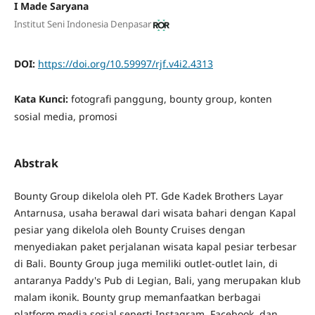
I Made Saryana
Institut Seni Indonesia Denpasar
DOI:
https://doi.org/10.59997/rjf.v4i2.4313
Kata Kunci:
fotografi panggung, bounty group, konten
sosial media, promosi
Abstrak
Bounty Group dikelola oleh PT. Gde Kadek Brothers Layar
Antarnusa, usaha berawal dari wisata bahari dengan Kapal
pesiar yang dikelola oleh Bounty Cruises dengan
menyediakan paket perjalanan wisata kapal pesiar terbesar
di Bali. Bounty Group juga memiliki outlet-outlet lain, di
antaranya Paddy's Pub di Legian, Bali, yang merupakan klub
malam ikonik. Bounty grup memanfaatkan berbagai
platform media sosial seperti Instagram, Facebook, dan