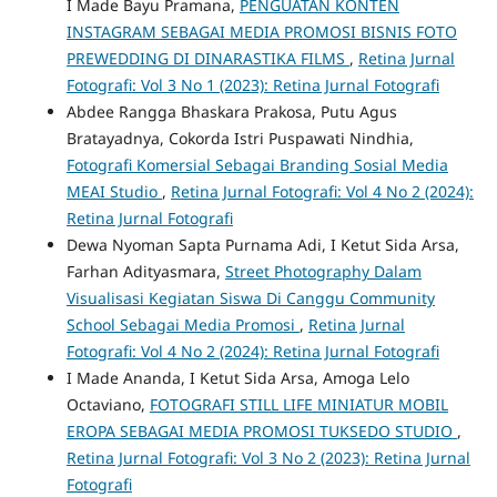
I Made Bayu Pramana,
PENGUATAN KONTEN
INSTAGRAM SEBAGAI MEDIA PROMOSI BISNIS FOTO
PREWEDDING DI DINARASTIKA FILMS
,
Retina Jurnal
Fotografi: Vol 3 No 1 (2023): Retina Jurnal Fotografi
Abdee Rangga Bhaskara Prakosa, Putu Agus
Bratayadnya, Cokorda Istri Puspawati Nindhia,
Fotografi Komersial Sebagai Branding Sosial Media
MEAI Studio
,
Retina Jurnal Fotografi: Vol 4 No 2 (2024):
Retina Jurnal Fotografi
Dewa Nyoman Sapta Purnama Adi, I Ketut Sida Arsa,
Farhan Adityasmara,
Street Photography Dalam
Visualisasi Kegiatan Siswa Di Canggu Community
School Sebagai Media Promosi
,
Retina Jurnal
Fotografi: Vol 4 No 2 (2024): Retina Jurnal Fotografi
I Made Ananda, I Ketut Sida Arsa, Amoga Lelo
Octaviano,
FOTOGRAFI STILL LIFE MINIATUR MOBIL
EROPA SEBAGAI MEDIA PROMOSI TUKSEDO STUDIO
,
Retina Jurnal Fotografi: Vol 3 No 2 (2023): Retina Jurnal
Fotografi