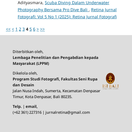
Adityasmara,
Scuba Diving Dalam Underwater
Photography Bersama Pro Dive Bali
,
Retina Jurnal
Fotografi: Vol 5 No 1 (2025): Retina Jurnal Fotografi
<<
<
1
2
3
4
5
6
>
>>
Diterbitkan oleh,
Lembaga Penelitian dan Pengabdian kepada
Masyarakat (LPPM)
Dikelola oleh,
Program Studi Fotografi, Fakultas Seni Rupa
dan Desain
Jalan Nusa Indah, Sumerta, Kecamatan Denpasar
Timur, Kota Denpasar, Bali 80235.
Telp.
|
email,
(+62 361) 227316 | jurnalretina@gmail.com