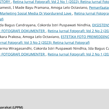
 STORY
,
Retina Jurnal Fotografi: Vol 2 No 1 (2022): Retina Jurnal Fot
Pramesti, I Made Bayu Pramana, Amoga Lelo Octaviano,
Pemanfaatan
Marketing Sosial Media Di Voordurend Love
,
Retina Jurnal Fotograf
afi
Ida Bagus Candrayana, Cokorda Istri Puspawati Nindhia,
EKSISTEN
M FOTOGRAFI DOKUMENTER
,
Retina Jurnal Fotografi: Vol 2 No 2 (20
ara Prakosa, Amoga Lelo Octaviano,
ESTETIKA FOTO PREWEDDIN
rnal Fotografi: Vol 3 No 2 (2023): Retina Jurnal Fotografi
rma Wiragasandhi, Cokorda Istri Puspawati Nindhia, Ida Bagus 
M FOTOGRAFI DOKUMENTER
,
Retina Jurnal Fotografi: Vol 2 No 1 (20
yarakat (LPPM)