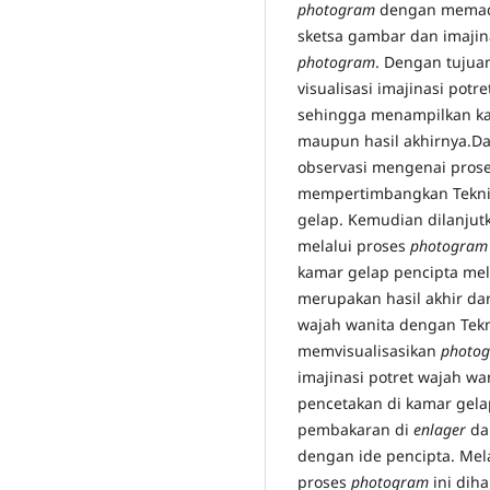
photogram
dengan memad
sketsa gambar dan imajin
photogram
. Dengan tuju
visualisasi imajinasi pot
sehingga menampilkan kary
maupun hasil akhirnya.Da
observasi mengenai pro
mempertimbangkan Teknik
gelap. Kemudian dilanju
melalui proses
photogra
kamar gelap pencipta me
merupakan hasil akhir da
wajah wanita dengan Tek
memvisualisasikan
photo
imajinasi potret wajah w
pencetakan di kamar gela
pembakaran di
enlager
da
dengan ide pencipta. Mel
proses
photogram
ini di