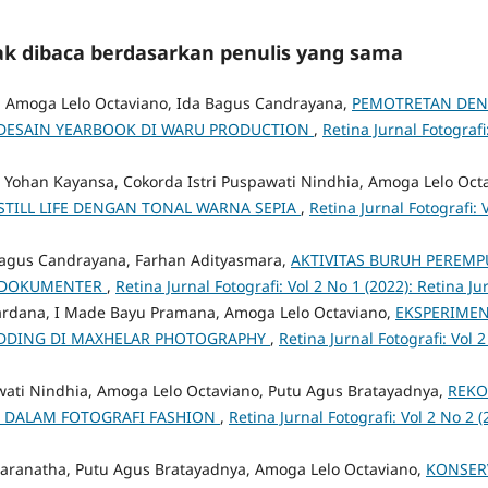
yak dibaca berdasarkan penulis yang sama
a, Amoga Lelo Octaviano, Ida Bagus Candrayana,
PEMOTRETAN DEN
S DESAIN YEARBOOK DI WARU PRODUCTION
,
Retina Jurnal Fotografi
 Yohan Kayansa, Cokorda Istri Puspawati Nindhia, Amoga Lelo Oct
STILL LIFE DENGAN TONAL WARNA SEPIA
,
Retina Jurnal Fotografi: 
 Bagus Candrayana, Farhan Adityasmara,
AKTIVITAS BURUH PEREMP
 DOKUMENTER
,
Retina Jurnal Fotografi: Vol 2 No 1 (2022): Retina Ju
ardana, I Made Bayu Pramana, Amoga Lelo Octaviano,
EKSPERIMEN
EDDING DI MAXHELAR PHOTOGRAPHY
,
Retina Jurnal Fotografi: Vol 2
wati Nindhia, Amoga Lelo Octaviano, Putu Agus Bratayadnya,
REKO
A DALAM FOTOGRAFI FASHION
,
Retina Jurnal Fotografi: Vol 2 No 2 (
Paranatha, Putu Agus Bratayadnya, Amoga Lelo Octaviano,
KONSER