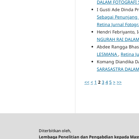
DALAM FOTOGRAFI
I Gusti Ade Dinda 
Sebagai Penunjang 
Retina Jurnal Fotogr
Hendri Febriyanto, 
NGURAH RAI DALA
Abdee Rangga Bhask
LESMANA
,
Retina Ju
Komang Diandika Da
SARASASTRA DALA
<<
<
1
2
3
4
5
>
>>
Diterbitkan oleh,
Lembaga Penelitian dan Pengabdian kepada Mas