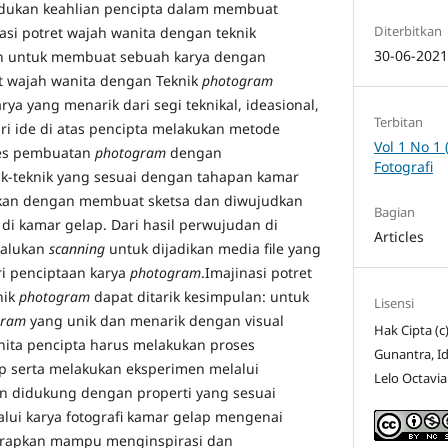
ukan keahlian pencipta dalam membuat
Diterbitkan
asi potret wajah wanita dengan teknik
30-06-202
an untuk membuat sebuah karya dengan
ret wajah wanita dengan Teknik
photogram
a yang menarik dari segi teknikal, ideasional,
Terbitan
ri ide di atas pencipta melakukan metode
Vol 1 No 1 
ses pembuatan
photogram
dengan
Fotografi
-teknik yang sesuai dengan tahapan kamar
tkan dengan membuat sketsa dan diwujudkan
Bagian
m
di kamar gelap. Dari hasil perwujudan di
Articles
lalukan
scanning
untuk dijadikan media file yang
ri penciptaan karya
photogram
.Imajinasi potret
nik
photogram
dapat ditarik kesimpulan: untuk
Lisensi
gram
yang unik dan menarik dengan visual
Hak Cipta (
anita pencipta harus melakukan proses
Gunantra, I
p serta melakukan eksperimen melalui
Lelo Octavi
n didukung dengan properti yang sesuai
alui karya fotografi kamar gelap mengenai
harapkan mampu menginspirasi dan