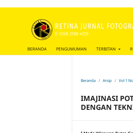
BERANDA
PENGUMUMAN
TERBITAN
R
Beranda
/
Arsip
/
Vol 1 No
IMAJINASI PO
DENGAN TEKN