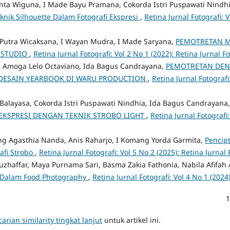
nta Wiguna, I Made Bayu Pramana, Cokorda Istri Puspawati Nindh
nik Silhouette Dalam Fotografi Ekspresi
,
Retina Jurnal Fotografi: V
utra Wicaksana, I Wayan Mudra, I Made Saryana,
PEMOTRETAN M
 STUDIO
,
Retina Jurnal Fotografi: Vol 2 No 1 (2022): Retina Jurnal Fo
a, Amoga Lelo Octaviano, Ida Bagus Candrayana,
PEMOTRETAN DEN
S DESAIN YEARBOOK DI WARU PRODUCTION
,
Retina Jurnal Fotografi
Balayasa, Cokorda Istri Puspawati Nindhia, Ida Bagus Candrayana
EKSPRESI DENGAN TEKNIK STROBO LIGHT
,
Retina Jurnal Fotografi:
ng Agasthia Nanda, Anis Raharjo, I Komang Yorda Garmita,
Pencipt
afi Strobo
,
Retina Jurnal Fotografi: Vol 5 No 2 (2025): Retina Jurnal 
Muzhaffar, Maya Purnama Sari, Basma Zakia Fathonia, Nabila Afifah 
 Dalam Food Photography
,
Retina Jurnal Fotografi: Vol 4 No 1 (2024)
1
arian similarity tingkat lanjut
untuk artikel ini.