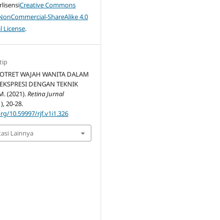
rlisensi
Creative Commons
-NonCommercial-ShareAlike 4.0
l License
.
tip
POTRET WAJAH WANITA DALAM
EKSPRESI DENGAN TEKNIK
 (2021).
Retina Jurnal
1), 20-28.
org/10.59997/rjf.v1i1.326
tasi Lainnya