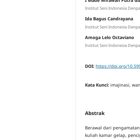
I Made Wirawan Putra G
Institut Seni Indonesia Denp
Ida Bagus Candrayana
Institut Seni Indonesia Denp
Amoga Lelo Octaviano
Institut Seni Indonesia Denp
DOI:
https://doi.org/10.59
Kata Kunci:
imajinasi, wa
Abstrak
Berawal dari pengamatan
kuliah kamar gelap, pen