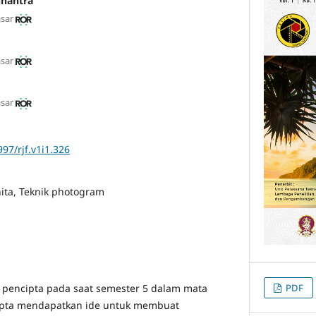
unantra
asar
asar
asar
997/rjf.v1i1.326
nita, Teknik photogram
PDF
 pencipta pada saat semester 5 dalam mata
cipta mendapatkan ide untuk membuat