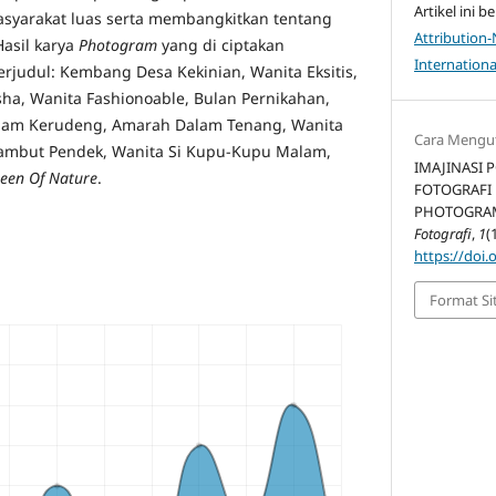
Artikel ini be
yarakat luas serta membangkitkan tentang
Attribution
Hasil karya
Photogram
yang di ciptakan
Internationa
rjudul: Kembang Desa Kekinian, Wanita Eksitis,
sha, Wanita Fashionoable, Bulan Pernikahan,
alam Kerudeng, Amarah Dalam Tenang, Wanita
Cara Mengu
ambut Pendek, Wanita Si Kupu-Kupu Malam,
IMAJINASI 
een Of Nature
.
FOTOGRAFI 
PHOTOGRAM.
Fotografi
,
1
(
https://doi.
Format Si