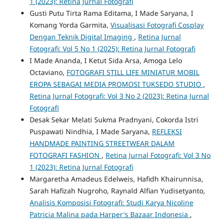
1 (2023): Retina Jurnal Fotografi
Gusti Putu Tirta Rama Editama, I Made Saryana, I
Komang Yorda Garmita,
Visualisasi Fotografi Cosplay
Dengan Teknik Digital Imaging
,
Retina Jurnal
Fotografi: Vol 5 No 1 (2025): Retina Jurnal Fotografi
I Made Ananda, I Ketut Sida Arsa, Amoga Lelo
Octaviano,
FOTOGRAFI STILL LIFE MINIATUR MOBIL
EROPA SEBAGAI MEDIA PROMOSI TUKSEDO STUDIO
,
Retina Jurnal Fotografi: Vol 3 No 2 (2023): Retina Jurnal
Fotografi
Desak Sekar Melati Sukma Pradnyani, Cokorda Istri
Puspawati Nindhia, I Made Saryana,
REFLEKSI
HANDMADE PAINTING STREETWEAR DALAM
FOTOGRAFI FASHION
,
Retina Jurnal Fotografi: Vol 3 No
1 (2023): Retina Jurnal Fotografi
Margaretha Amadeus Edelweis, Hafidh Khairunnisa,
Sarah Hafizah Nugroho, Raynald Alfian Yudisetyanto,
Analisis Komposisi Fotografi: Studi Karya Nicoline
Patricia Malina pada Harper's Bazaar Indonesia
,