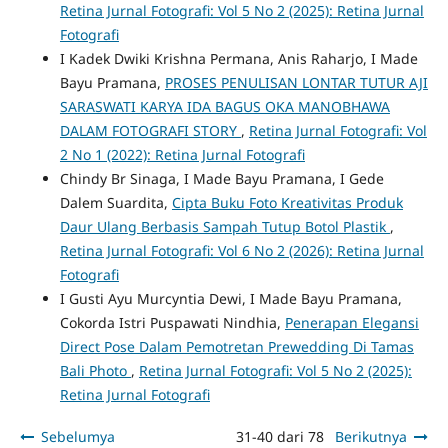
Retina Jurnal Fotografi: Vol 5 No 2 (2025): Retina Jurnal
Fotografi
I Kadek Dwiki Krishna Permana, Anis Raharjo, I Made
Bayu Pramana,
PROSES PENULISAN LONTAR TUTUR AJI
SARASWATI KARYA IDA BAGUS OKA MANOBHAWA
DALAM FOTOGRAFI STORY
,
Retina Jurnal Fotografi: Vol
2 No 1 (2022): Retina Jurnal Fotografi
Chindy Br Sinaga, I Made Bayu Pramana, I Gede
Dalem Suardita,
Cipta Buku Foto Kreativitas Produk
Daur Ulang Berbasis Sampah Tutup Botol Plastik
,
Retina Jurnal Fotografi: Vol 6 No 2 (2026): Retina Jurnal
Fotografi
I Gusti Ayu Murcyntia Dewi, I Made Bayu Pramana,
Cokorda Istri Puspawati Nindhia,
Penerapan Elegansi
Direct Pose Dalam Pemotretan Prewedding Di Tamas
Bali Photo
,
Retina Jurnal Fotografi: Vol 5 No 2 (2025):
Retina Jurnal Fotografi
Sebelumya
31-40 dari 78
Berikutnya