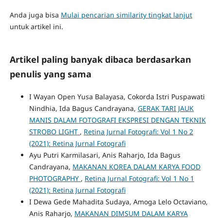
Anda juga bisa
Mulai pencarian similarity tingkat lanjut
untuk artikel ini.
Artikel paling banyak dibaca berdasarkan
penulis yang sama
I Wayan Open Yusa Balayasa, Cokorda Istri Puspawati
Nindhia, Ida Bagus Candrayana,
GERAK TARI JAUK
MANIS DALAM FOTOGRAFI EKSPRESI DENGAN TEKNIK
STROBO LIGHT
,
Retina Jurnal Fotografi: Vol 1 No 2
(2021): Retina Jurnal Fotografi
Ayu Putri Karmilasari, Anis Raharjo, Ida Bagus
Candrayana,
MAKANAN KOREA DALAM KARYA FOOD
PHOTOGRAPHY
,
Retina Jurnal Fotografi: Vol 1 No 1
(2021): Retina Jurnal Fotografi
I Dewa Gede Mahadita Sudaya, Amoga Lelo Octaviano,
Anis Raharjo,
MAKANAN DIMSUM DALAM KARYA