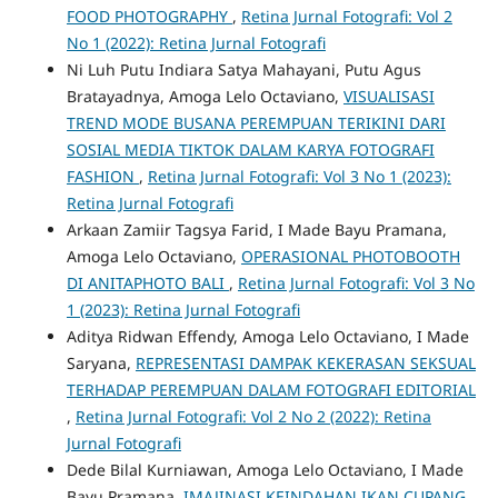
FOOD PHOTOGRAPHY
,
Retina Jurnal Fotografi: Vol 2
No 1 (2022): Retina Jurnal Fotografi
Ni Luh Putu Indiara Satya Mahayani, Putu Agus
Bratayadnya, Amoga Lelo Octaviano,
VISUALISASI
TREND MODE BUSANA PEREMPUAN TERIKINI DARI
SOSIAL MEDIA TIKTOK DALAM KARYA FOTOGRAFI
FASHION
,
Retina Jurnal Fotografi: Vol 3 No 1 (2023):
Retina Jurnal Fotografi
Arkaan Zamiir Tagsya Farid, I Made Bayu Pramana,
Amoga Lelo Octaviano,
OPERASIONAL PHOTOBOOTH
DI ANITAPHOTO BALI
,
Retina Jurnal Fotografi: Vol 3 No
1 (2023): Retina Jurnal Fotografi
Aditya Ridwan Effendy, Amoga Lelo Octaviano, I Made
Saryana,
REPRESENTASI DAMPAK KEKERASAN SEKSUAL
TERHADAP PEREMPUAN DALAM FOTOGRAFI EDITORIAL
,
Retina Jurnal Fotografi: Vol 2 No 2 (2022): Retina
Jurnal Fotografi
Dede Bilal Kurniawan, Amoga Lelo Octaviano, I Made
Bayu Pramana,
IMAJINASI KEINDAHAN IKAN CUPANG