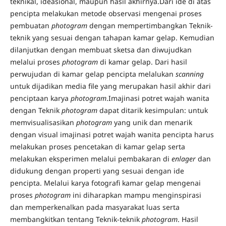
teknikal, ideasional, maupun hasil akhirnya.Dari ide di atas
pencipta melakukan metode observasi mengenai proses
pembuatan
photogram
dengan mempertimbangkan Teknik-
teknik yang sesuai dengan tahapan kamar gelap. Kemudian
dilanjutkan dengan membuat sketsa dan diwujudkan
melalui proses
photogram
di kamar gelap. Dari hasil
perwujudan di kamar gelap pencipta melalukan
scanning
untuk dijadikan media file yang merupakan hasil akhir dari
penciptaan karya
photogram
.Imajinasi potret wajah wanita
dengan Teknik
photogram
dapat ditarik kesimpulan: untuk
memvisualisasikan
photogram
yang unik dan menarik
dengan visual imajinasi potret wajah wanita pencipta harus
melakukan proses pencetakan di kamar gelap serta
melakukan eksperimen melalui pembakaran di
enlager
dan
didukung dengan properti yang sesuai dengan ide
pencipta. Melalui karya fotografi kamar gelap mengenai
proses
photogram
ini diharapkan mampu menginspirasi
dan memperkenalkan pada masyarakat luas serta
membangkitkan tentang Teknik-teknik
photogram
. Hasil