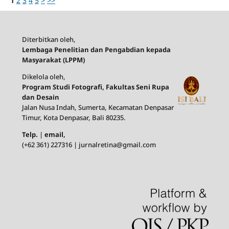
1
2
3
4
5
>
>>
Diterbitkan oleh,
Lembaga Penelitian dan Pengabdian kepada
Masyarakat (LPPM)
Dikelola oleh,
Program Studi Fotografi, Fakultas Seni Rupa
dan Desain
Jalan Nusa Indah, Sumerta, Kecamatan Denpasar
Timur, Kota Denpasar, Bali 80235.
Telp.
|
email,
(+62 361) 227316 | jurnalretina@gmail.com