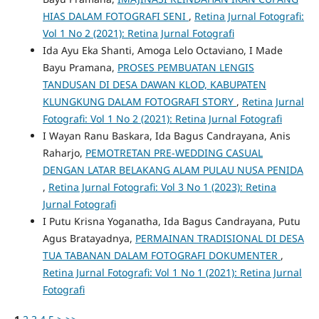
HIAS DALAM FOTOGRAFI SENI
,
Retina Jurnal Fotografi:
Vol 1 No 2 (2021): Retina Jurnal Fotografi
Ida Ayu Eka Shanti, Amoga Lelo Octaviano, I Made
Bayu Pramana,
PROSES PEMBUATAN LENGIS
TANDUSAN DI DESA DAWAN KLOD, KABUPATEN
KLUNGKUNG DALAM FOTOGRAFI STORY
,
Retina Jurnal
Fotografi: Vol 1 No 2 (2021): Retina Jurnal Fotografi
I Wayan Ranu Baskara, Ida Bagus Candrayana, Anis
Raharjo,
PEMOTRETAN PRE-WEDDING CASUAL
DENGAN LATAR BELAKANG ALAM PULAU NUSA PENIDA
,
Retina Jurnal Fotografi: Vol 3 No 1 (2023): Retina
Jurnal Fotografi
I Putu Krisna Yoganatha, Ida Bagus Candrayana, Putu
Agus Bratayadnya,
PERMAINAN TRADISIONAL DI DESA
TUA TABANAN DALAM FOTOGRAFI DOKUMENTER
,
Retina Jurnal Fotografi: Vol 1 No 1 (2021): Retina Jurnal
Fotografi