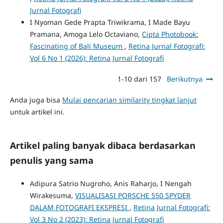
Jurnal Fotografi
I Nyoman Gede Prapta Triwikrama, I Made Bayu
Pramana, Amoga Lelo Octaviano,
Cipta Photobook:
Fascinating of Bali Museum
,
Retina Jurnal Fotografi:
Vol 6 No 1 (2026): Retina Jurnal Fotografi
1-10 dari 157
Berikutnya
Anda juga bisa
Mulai pencarian similarity tingkat lanjut
untuk artikel ini.
Artikel paling banyak dibaca berdasarkan
penulis yang sama
Adipura Satrio Nugroho, Anis Raharjo, I Nengah
Wirakesuma,
VISUALISASI PORSCHE 550 SPYDER
DALAM FOTOGRAFI EKSPRESI
,
Retina Jurnal Fotografi:
Vol 3 No 2 (2023): Retina Jurnal Fotografi