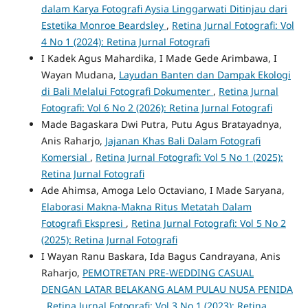
dalam Karya Fotografi Aysia Linggarwati Ditinjau dari
Estetika Monroe Beardsley
,
Retina Jurnal Fotografi: Vol
4 No 1 (2024): Retina Jurnal Fotografi
I Kadek Agus Mahardika, I Made Gede Arimbawa, I
Wayan Mudana,
Layudan Banten dan Dampak Ekologi
di Bali Melalui Fotografi Dokumenter
,
Retina Jurnal
Fotografi: Vol 6 No 2 (2026): Retina Jurnal Fotografi
Made Bagaskara Dwi Putra, Putu Agus Bratayadnya,
Anis Raharjo,
Jajanan Khas Bali Dalam Fotografi
Komersial
,
Retina Jurnal Fotografi: Vol 5 No 1 (2025):
Retina Jurnal Fotografi
Ade Ahimsa, Amoga Lelo Octaviano, I Made Saryana,
Elaborasi Makna-Makna Ritus Metatah Dalam
Fotografi Ekspresi
,
Retina Jurnal Fotografi: Vol 5 No 2
(2025): Retina Jurnal Fotografi
I Wayan Ranu Baskara, Ida Bagus Candrayana, Anis
Raharjo,
PEMOTRETAN PRE-WEDDING CASUAL
DENGAN LATAR BELAKANG ALAM PULAU NUSA PENIDA
,
Retina Jurnal Fotografi: Vol 3 No 1 (2023): Retina