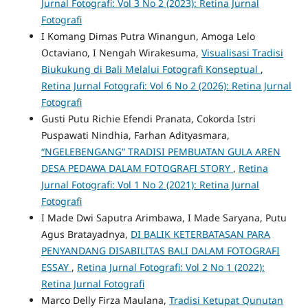
Jurnal Fotografi: Vol 3 No 2 (2023): Retina Jurnal
Fotografi
I Komang Dimas Putra Winangun, Amoga Lelo
Octaviano, I Nengah Wirakesuma,
Visualisasi Tradisi
Biukukung di Bali Melalui Fotografi Konseptual
,
Retina Jurnal Fotografi: Vol 6 No 2 (2026): Retina Jurnal
Fotografi
Gusti Putu Richie Efendi Pranata, Cokorda Istri
Puspawati Nindhia, Farhan Adityasmara,
“NGELEBENGANG” TRADISI PEMBUATAN GULA AREN
DESA PEDAWA DALAM FOTOGRAFI STORY
,
Retina
Jurnal Fotografi: Vol 1 No 2 (2021): Retina Jurnal
Fotografi
I Made Dwi Saputra Arimbawa, I Made Saryana, Putu
Agus Bratayadnya,
DI BALIK KETERBATASAN PARA
PENYANDANG DISABILITAS BALI DALAM FOTOGRAFI
ESSAY
,
Retina Jurnal Fotografi: Vol 2 No 1 (2022):
Retina Jurnal Fotografi
Marco Delly Firza Maulana,
Tradisi Ketupat Qunutan