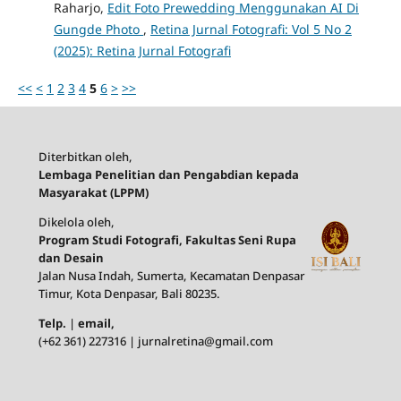
Raharjo,
Edit Foto Prewedding Menggunakan AI Di
Gungde Photo
,
Retina Jurnal Fotografi: Vol 5 No 2
(2025): Retina Jurnal Fotografi
<<
<
1
2
3
4
5
6
>
>>
Diterbitkan oleh,
Lembaga Penelitian dan Pengabdian kepada
Masyarakat (LPPM)
Dikelola oleh,
Program Studi Fotografi, Fakultas Seni Rupa
dan Desain
Jalan Nusa Indah, Sumerta, Kecamatan Denpasar
Timur, Kota Denpasar, Bali 80235.
Telp.
|
email,
(+62 361) 227316 | jurnalretina@gmail.com