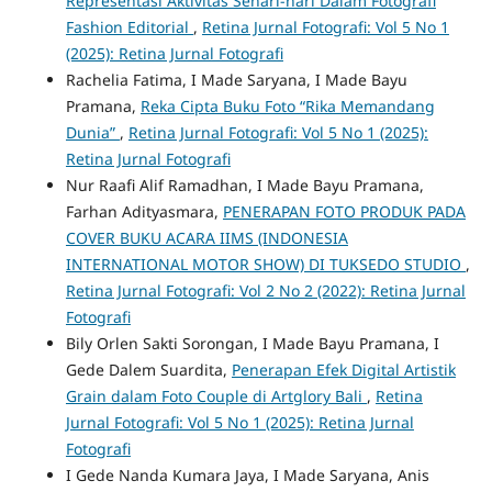
Representasi Aktivitas Sehari-hari Dalam Fotografi
Fashion Editorial
,
Retina Jurnal Fotografi: Vol 5 No 1
(2025): Retina Jurnal Fotografi
Rachelia Fatima, I Made Saryana, I Made Bayu
Pramana,
Reka Cipta Buku Foto “Rika Memandang
Dunia”
,
Retina Jurnal Fotografi: Vol 5 No 1 (2025):
Retina Jurnal Fotografi
Nur Raafi Alif Ramadhan, I Made Bayu Pramana,
Farhan Adityasmara,
PENERAPAN FOTO PRODUK PADA
COVER BUKU ACARA IIMS (INDONESIA
INTERNATIONAL MOTOR SHOW) DI TUKSEDO STUDIO
,
Retina Jurnal Fotografi: Vol 2 No 2 (2022): Retina Jurnal
Fotografi
Bily Orlen Sakti Sorongan, I Made Bayu Pramana, I
Gede Dalem Suardita,
Penerapan Efek Digital Artistik
Grain dalam Foto Couple di Artglory Bali
,
Retina
Jurnal Fotografi: Vol 5 No 1 (2025): Retina Jurnal
Fotografi
I Gede Nanda Kumara Jaya, I Made Saryana, Anis