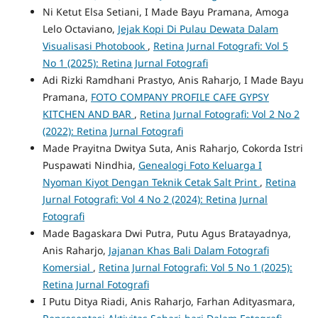
Ni Ketut Elsa Setiani, I Made Bayu Pramana, Amoga
Lelo Octaviano,
Jejak Kopi Di Pulau Dewata Dalam
Visualisasi Photobook
,
Retina Jurnal Fotografi: Vol 5
No 1 (2025): Retina Jurnal Fotografi
Adi Rizki Ramdhani Prastyo, Anis Raharjo, I Made Bayu
Pramana,
FOTO COMPANY PROFILE CAFE GYPSY
KITCHEN AND BAR
,
Retina Jurnal Fotografi: Vol 2 No 2
(2022): Retina Jurnal Fotografi
Made Prayitna Dwitya Suta, Anis Raharjo, Cokorda Istri
Puspawati Nindhia,
Genealogi Foto Keluarga I
Nyoman Kiyot Dengan Teknik Cetak Salt Print
,
Retina
Jurnal Fotografi: Vol 4 No 2 (2024): Retina Jurnal
Fotografi
Made Bagaskara Dwi Putra, Putu Agus Bratayadnya,
Anis Raharjo,
Jajanan Khas Bali Dalam Fotografi
Komersial
,
Retina Jurnal Fotografi: Vol 5 No 1 (2025):
Retina Jurnal Fotografi
I Putu Ditya Riadi, Anis Raharjo, Farhan Adityasmara,