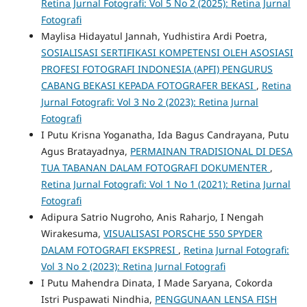
Retina Jurnal Fotografi: Vol 5 No 2 (2025): Retina Jurnal
Fotografi
Maylisa Hidayatul Jannah, Yudhistira Ardi Poetra,
SOSIALISASI SERTIFIKASI KOMPETENSI OLEH ASOSIASI
PROFESI FOTOGRAFI INDONESIA (APFI) PENGURUS
CABANG BEKASI KEPADA FOTOGRAFER BEKASI
,
Retina
Jurnal Fotografi: Vol 3 No 2 (2023): Retina Jurnal
Fotografi
I Putu Krisna Yoganatha, Ida Bagus Candrayana, Putu
Agus Bratayadnya,
PERMAINAN TRADISIONAL DI DESA
TUA TABANAN DALAM FOTOGRAFI DOKUMENTER
,
Retina Jurnal Fotografi: Vol 1 No 1 (2021): Retina Jurnal
Fotografi
Adipura Satrio Nugroho, Anis Raharjo, I Nengah
Wirakesuma,
VISUALISASI PORSCHE 550 SPYDER
DALAM FOTOGRAFI EKSPRESI
,
Retina Jurnal Fotografi:
Vol 3 No 2 (2023): Retina Jurnal Fotografi
I Putu Mahendra Dinata, I Made Saryana, Cokorda
Istri Puspawati Nindhia,
PENGGUNAAN LENSA FISH