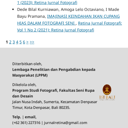
1 (2023): Retina Jurnal Fotografi
Dede Bilal Kurniawan, Amoga Lelo Octaviano, I Made
Bayu Pramana,
IMAJINASI KEINDAHAN IKAN CUPANG
HIAS DALAM FOTOGRAFI SENI
,
Retina Jurnal Fotografi:
Vol 1 No 2 (2021): Retina Jurnal Fotografi
1
2
3
4
5
6
>
>>
Diterbitkan oleh,
Lembaga Penelitian dan Pengabdian kepada
Masyarakat (LPPM)
Dikelola oleh,
Program Studi Fotografi, Fakultas Seni Rupa
dan Desain
Jalan Nusa Indah, Sumerta, Kecamatan Denpasar
Timur, Kota Denpasar, Bali 80235.
Telp.
|
email,
(+62 361) 227316 | jurnalretina@gmail.com