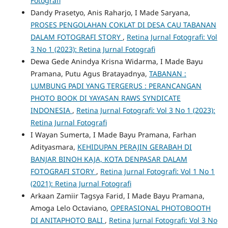
Fotografi
Dandy Prasetyo, Anis Raharjo, I Made Saryana,
PROSES PENGOLAHAN COKLAT DI DESA CAU TABANAN
DALAM FOTOGRAFI STORY
,
Retina Jurnal Fotografi: Vol
3 No 1 (2023): Retina Jurnal Fotografi
Dewa Gede Anindya Krisna Widarma, I Made Bayu
Pramana, Putu Agus Bratayadnya,
TABANAN :
LUMBUNG PADI YANG TERGERUS : PERANCANGAN
PHOTO BOOK DI YAYASAN RAWS SYNDICATE
INDONESIA
,
Retina Jurnal Fotografi: Vol 3 No 1 (2023):
Retina Jurnal Fotografi
I Wayan Sumerta, I Made Bayu Pramana, Farhan
Adityasmara,
KEHIDUPAN PERAJIN GERABAH DI
BANJAR BINOH KAJA, KOTA DENPASAR DALAM
FOTOGRAFI STORY
,
Retina Jurnal Fotografi: Vol 1 No 1
(2021): Retina Jurnal Fotografi
Arkaan Zamiir Tagsya Farid, I Made Bayu Pramana,
Amoga Lelo Octaviano,
OPERASIONAL PHOTOBOOTH
DI ANITAPHOTO BALI
,
Retina Jurnal Fotografi: Vol 3 No