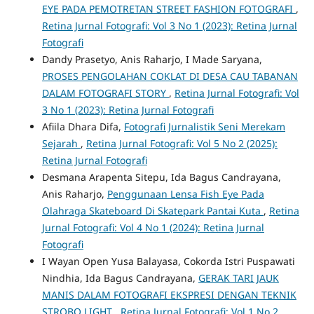
EYE PADA PEMOTRETAN STREET FASHION FOTOGRAFI
,
Retina Jurnal Fotografi: Vol 3 No 1 (2023): Retina Jurnal
Fotografi
Dandy Prasetyo, Anis Raharjo, I Made Saryana,
PROSES PENGOLAHAN COKLAT DI DESA CAU TABANAN
DALAM FOTOGRAFI STORY
,
Retina Jurnal Fotografi: Vol
3 No 1 (2023): Retina Jurnal Fotografi
Afiila Dhara Difa,
Fotografi Jurnalistik Seni Merekam
Sejarah
,
Retina Jurnal Fotografi: Vol 5 No 2 (2025):
Retina Jurnal Fotografi
Desmana Arapenta Sitepu, Ida Bagus Candrayana,
Anis Raharjo,
Penggunaan Lensa Fish Eye Pada
Olahraga Skateboard Di Skatepark Pantai Kuta
,
Retina
Jurnal Fotografi: Vol 4 No 1 (2024): Retina Jurnal
Fotografi
I Wayan Open Yusa Balayasa, Cokorda Istri Puspawati
Nindhia, Ida Bagus Candrayana,
GERAK TARI JAUK
MANIS DALAM FOTOGRAFI EKSPRESI DENGAN TEKNIK
STROBO LIGHT
,
Retina Jurnal Fotografi: Vol 1 No 2