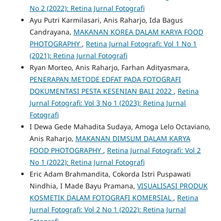
No 2 (2022): Retina Jurnal Fotografi
Ayu Putri Karmilasari, Anis Raharjo, Ida Bagus
Candrayana,
MAKANAN KOREA DALAM KARYA FOOD
PHOTOGRAPHY
,
Retina Jurnal Fotografi: Vol 1 No 1
(2021): Retina Jurnal Fotografi
Ryan Morteo, Anis Raharjo, Farhan Adityasmara,
PENERAPAN METODE EDFAT PADA FOTOGRAFI
DOKUMENTASI PESTA KESENIAN BALI 2022
,
Retina
Jurnal Fotografi: Vol 3 No 1 (2023): Retina Jurnal
Fotografi
I Dewa Gede Mahadita Sudaya, Amoga Lelo Octaviano,
Anis Raharjo,
MAKANAN DIMSUM DALAM KARYA
FOOD PHOTOGRAPHY
,
Retina Jurnal Fotografi: Vol 2
No 1 (2022): Retina Jurnal Fotografi
Eric Adam Brahmandita, Cokorda Istri Puspawati
Nindhia, I Made Bayu Pramana,
VISUALISASI PRODUK
KOSMETIK DALAM FOTOGRAFI KOMERSIAL
,
Retina
Jurnal Fotografi: Vol 2 No 1 (2022): Retina Jurnal