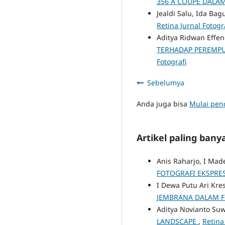
356 A COUPE DALA
Jealdi Salu, Ida Ba
Retina Jurnal Fotogra
Aditya Ridwan Effen
TERHADAP PEREMPU
Fotografi
Sebelumya
Anda juga bisa
Mulai penc
Artikel paling ban
Anis Raharjo, I Ma
FOTOGRAFI EKSPRE
I Dewa Putu Ari Kre
JEMBRANA DALAM F
Aditya Novianto Suw
LANDSCAPE
,
Retina 