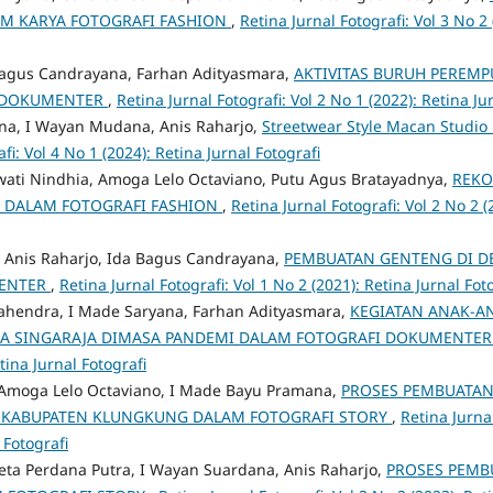
M KARYA FOTOGRAFI FASHION
,
Retina Jurnal Fotografi: Vol 3 No 2 
 Bagus Candrayana, Farhan Adityasmara,
AKTIVITAS BURUH PEREMP
 DOKUMENTER
,
Retina Jurnal Fotografi: Vol 2 No 1 (2022): Retina Ju
na, I Wayan Mudana, Anis Raharjo,
Streetwear Style Macan Studio
fi: Vol 4 No 1 (2024): Retina Jurnal Fotografi
wati Nindhia, Amoga Lelo Octaviano, Putu Agus Bratayadnya,
REKO
A DALAM FOTOGRAFI FASHION
,
Retina Jurnal Fotografi: Vol 2 No 2 (
i, Anis Raharjo, Ida Bagus Candrayana,
PEMBUATAN GENTENG DI D
MENTER
,
Retina Jurnal Fotografi: Vol 1 No 2 (2021): Retina Jurnal Fot
ahendra, I Made Saryana, Farhan Adityasmara,
KEGIATAN ANAK-
SA SINGARAJA DIMASA PANDEMI DALAM FOTOGRAFI DOKUMENTE
tina Jurnal Fotografi
, Amoga Lelo Octaviano, I Made Bayu Pramana,
PROSES PEMBUATAN
 KABUPATEN KLUNGKUNG DALAM FOTOGRAFI STORY
,
Retina Jurnal
 Fotografi
eta Perdana Putra, I Wayan Suardana, Anis Raharjo,
PROSES PEMB