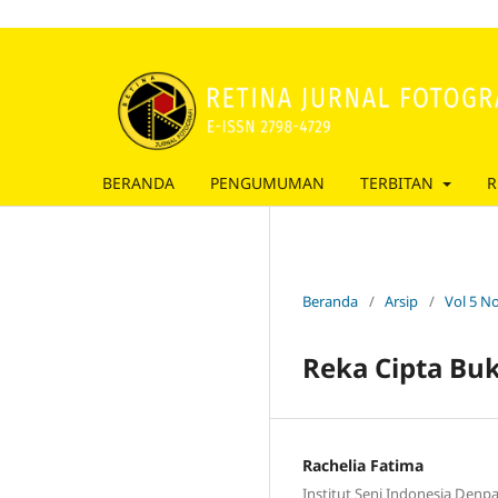
BERANDA
PENGUMUMAN
TERBITAN
R
Beranda
/
Arsip
/
Vol 5 No
Reka Cipta Bu
Rachelia Fatima
Institut Seni Indonesia Denp