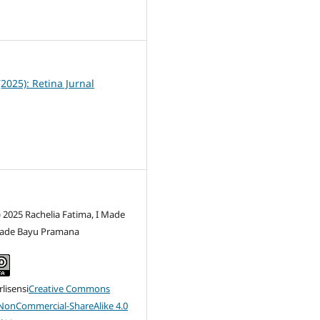
5
(2025): Retina Jurnal
) 2025 Rachelia Fatima, I Made
Made Bayu Pramana
rlisensi
Creative Commons
-NonCommercial-ShareAlike 4.0