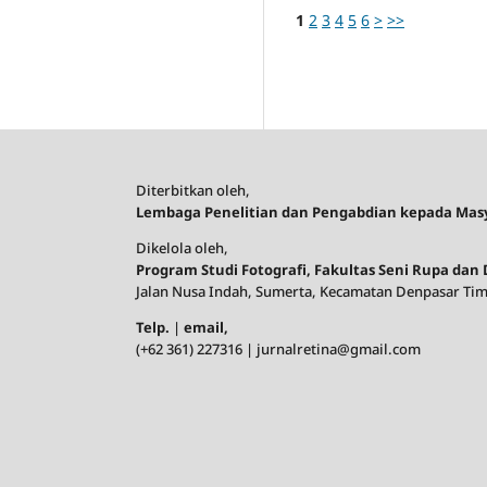
1
2
3
4
5
6
>
>>
Diterbitkan oleh,
Lembaga Penelitian dan Pengabdian kepada Mas
Dikelola oleh,
Program Studi Fotografi, Fakultas Seni Rupa dan
Jalan Nusa Indah, Sumerta, Kecamatan Denpasar Timu
Telp.
|
email,
(+62 361) 227316 | jurnalretina@gmail.com