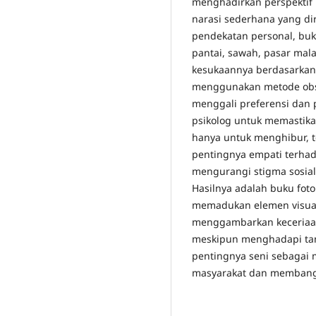
menghadirkan perspektif u
narasi sederhana yang di
pendekatan personal, buk
pantai, sawah, pasar ma
kesukaannya berdasarkan 
menggunakan metode obs
menggali preferensi dan 
psikolog untuk memastikan
hanya untuk menghibur, t
pentingnya empati terhada
mengurangi stigma sosia
Hasilnya adalah buku foto
memadukan elemen visual 
menggambarkan keceriaa
meskipun menghadapi tan
pentingnya seni sebagai
masyarakat dan membangu