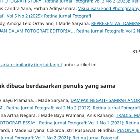
M FOTOGRAFI STORY
,
Retina Jurnal Fotografi: Vol 3 No 2 (2023): Ret
gus Candra Yana, Farhan Adityasmara,
Visualisasi Food Photograph
fi: Vol 5 No 2 (2025): Retina Jurnal Fotografi
dy, Amoga Lelo Octaviano, I Made Saryana,
REPRESENTASI DAMPA
AN DALAM FOTOGRAFI EDITORIAL
,
Retina Jurnal Fotografi: Vol 2 
81-
arian similarity tingkat lanjut
untuk artikel ini.
yak dibaca berdasarkan penulis yang sama
de Bayu Pramana, I Made Saryana,
DAMPAK NEGATIF SAMPAH ANOR
SI
,
Retina Jurnal Fotografi: Vol 2 No 2 (2022): Retina Jurnal Fotografi
sna Artha Negara, I Made Bayu Pramana, Anis Raharjo,
TRADISI M
OTOGRAFI ESSAY
,
Retina Jurnal Fotografi: Vol 1 No 1 (2021): Retina
ardi, I Made Saryana, Cokorda Istri Puspawati Nindhia,
PESONA J
Jurnal Fotografi: Vol 1 No 2 (2021): Retina Jurnal Fotografi