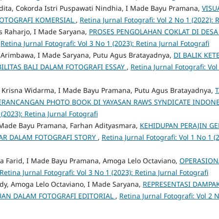
ita, Cokorda Istri Puspawati Nindhia, I Made Bayu Pramana,
VISU
FOTOGRAFI KOMERSIAL
,
Retina Jurnal Fotografi: Vol 2 No 1 (2022): 
s Raharjo, I Made Saryana,
PROSES PENGOLAHAN COKLAT DI DES
,
Retina Jurnal Fotografi: Vol 3 No 1 (2023): Retina Jurnal Fotografi
 Arimbawa, I Made Saryana, Putu Agus Bratayadnya,
DI BALIK KE
ILITAS BALI DALAM FOTOGRAFI ESSAY
,
Retina Jurnal Fotografi: Vol
Krisna Widarma, I Made Bayu Pramana, Putu Agus Bratayadnya,
PERANCANGAN PHOTO BOOK DI YAYASAN RAWS SYNDICATE INDON
 (2023): Retina Jurnal Fotografi
 Made Bayu Pramana, Farhan Adityasmara,
KEHIDUPAN PERAJIN GE
SAR DALAM FOTOGRAFI STORY
,
Retina Jurnal Fotografi: Vol 1 No 1 (
ya Farid, I Made Bayu Pramana, Amoga Lelo Octaviano,
OPERASION
Retina Jurnal Fotografi: Vol 3 No 1 (2023): Retina Jurnal Fotografi
dy, Amoga Lelo Octaviano, I Made Saryana,
REPRESENTASI DAMPA
AN DALAM FOTOGRAFI EDITORIAL
,
Retina Jurnal Fotografi: Vol 2 