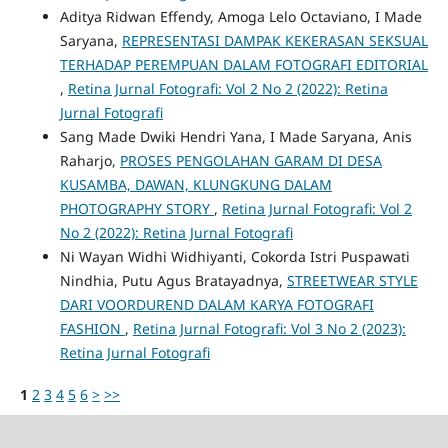
Aditya Ridwan Effendy, Amoga Lelo Octaviano, I Made
Saryana,
REPRESENTASI DAMPAK KEKERASAN SEKSUAL
TERHADAP PEREMPUAN DALAM FOTOGRAFI EDITORIAL
,
Retina Jurnal Fotografi: Vol 2 No 2 (2022): Retina
Jurnal Fotografi
Sang Made Dwiki Hendri Yana, I Made Saryana, Anis
Raharjo,
PROSES PENGOLAHAN GARAM DI DESA
KUSAMBA, DAWAN, KLUNGKUNG DALAM
PHOTOGRAPHY STORY
,
Retina Jurnal Fotografi: Vol 2
No 2 (2022): Retina Jurnal Fotografi
Ni Wayan Widhi Widhiyanti, Cokorda Istri Puspawati
Nindhia, Putu Agus Bratayadnya,
STREETWEAR STYLE
DARI VOORDUREND DALAM KARYA FOTOGRAFI
FASHION
,
Retina Jurnal Fotografi: Vol 3 No 2 (2023):
Retina Jurnal Fotografi
1
2
3
4
5
6
>
>>