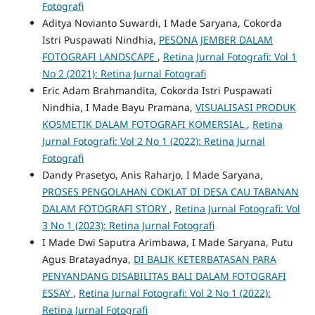
Fotografi
Aditya Novianto Suwardi, I Made Saryana, Cokorda
Istri Puspawati Nindhia,
PESONA JEMBER DALAM
FOTOGRAFI LANDSCAPE
,
Retina Jurnal Fotografi: Vol 1
No 2 (2021): Retina Jurnal Fotografi
Eric Adam Brahmandita, Cokorda Istri Puspawati
Nindhia, I Made Bayu Pramana,
VISUALISASI PRODUK
KOSMETIK DALAM FOTOGRAFI KOMERSIAL
,
Retina
Jurnal Fotografi: Vol 2 No 1 (2022): Retina Jurnal
Fotografi
Dandy Prasetyo, Anis Raharjo, I Made Saryana,
PROSES PENGOLAHAN COKLAT DI DESA CAU TABANAN
DALAM FOTOGRAFI STORY
,
Retina Jurnal Fotografi: Vol
3 No 1 (2023): Retina Jurnal Fotografi
I Made Dwi Saputra Arimbawa, I Made Saryana, Putu
Agus Bratayadnya,
DI BALIK KETERBATASAN PARA
PENYANDANG DISABILITAS BALI DALAM FOTOGRAFI
ESSAY
,
Retina Jurnal Fotografi: Vol 2 No 1 (2022):
Retina Jurnal Fotografi