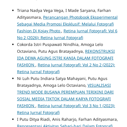
Triana Nadya Vega Vega, I Made Saryana, Farhan
Adityasmara,
Perancangan Photobook Eksperimental
Sebagai Media Promosi Eksklusif: Melalui Fotografi
Fashion Di Kojay Photo
,
Retina Jurnal Fotografi: Vol 6
No 2 (2026): Retina Jurnal Fotografi
Cokorda Istri Puspawati Nindhia, Amoga Lelo
Octaviano, Putu Agus Bratayadnya,
REKONSTRUKSI
IDA DEWA AGUNG ISTRI KANIA DALAM FOTOGRAFI
FASHION
,
Retina Jurnal Fotografi: Vol 2 No 2 (2022):
Retina Jurnal Fotografi
Ni Luh Putu Indiara Satya Mahayani, Putu Agus
Bratayadnya, Amoga Lelo Octaviano,
VISUALISASI
TREND MODE BUSANA PEREMPUAN TERIKINI DARI
SOSIAL MEDIA TIKTOK DALAM KARYA FOTOGRAFI
FASHION
,
Retina Jurnal Fotografi: Vol 3 No 1 (2023):
Retina Jurnal Fotografi
I Putu Ditya Riadi, Anis Raharjo, Farhan Adityasmara,
Representasi Aktivitas Sehari-hari Dalam Fotografi