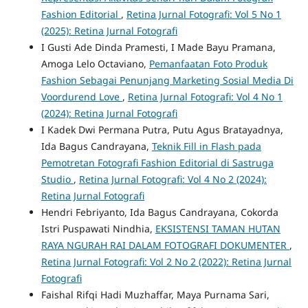
Fashion Editorial
,
Retina Jurnal Fotografi: Vol 5 No 1
(2025): Retina Jurnal Fotografi
I Gusti Ade Dinda Pramesti, I Made Bayu Pramana,
Amoga Lelo Octaviano,
Pemanfaatan Foto Produk
Fashion Sebagai Penunjang Marketing Sosial Media Di
Voordurend Love
,
Retina Jurnal Fotografi: Vol 4 No 1
(2024): Retina Jurnal Fotografi
I Kadek Dwi Permana Putra, Putu Agus Bratayadnya,
Ida Bagus Candrayana,
Teknik Fill in Flash pada
Pemotretan Fotografi Fashion Editorial di Sastruga
Studio
,
Retina Jurnal Fotografi: Vol 4 No 2 (2024):
Retina Jurnal Fotografi
Hendri Febriyanto, Ida Bagus Candrayana, Cokorda
Istri Puspawati Nindhia,
EKSISTENSI TAMAN HUTAN
RAYA NGURAH RAI DALAM FOTOGRAFI DOKUMENTER
,
Retina Jurnal Fotografi: Vol 2 No 2 (2022): Retina Jurnal
Fotografi
Faishal Rifqi Hadi Muzhaffar, Maya Purnama Sari,