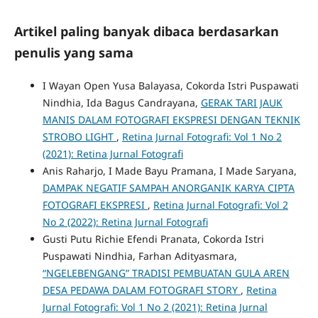
Artikel paling banyak dibaca berdasarkan
penulis yang sama
I Wayan Open Yusa Balayasa, Cokorda Istri Puspawati
Nindhia, Ida Bagus Candrayana,
GERAK TARI JAUK
MANIS DALAM FOTOGRAFI EKSPRESI DENGAN TEKNIK
STROBO LIGHT
,
Retina Jurnal Fotografi: Vol 1 No 2
(2021): Retina Jurnal Fotografi
Anis Raharjo, I Made Bayu Pramana, I Made Saryana,
DAMPAK NEGATIF SAMPAH ANORGANIK KARYA CIPTA
FOTOGRAFI EKSPRESI
,
Retina Jurnal Fotografi: Vol 2
No 2 (2022): Retina Jurnal Fotografi
Gusti Putu Richie Efendi Pranata, Cokorda Istri
Puspawati Nindhia, Farhan Adityasmara,
“NGELEBENGANG” TRADISI PEMBUATAN GULA AREN
DESA PEDAWA DALAM FOTOGRAFI STORY
,
Retina
Jurnal Fotografi: Vol 1 No 2 (2021): Retina Jurnal