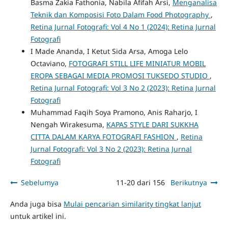
Basma Zakia Fathonia, Nabila Afifah Arsi,
Menganalisa
Teknik dan Komposisi Foto Dalam Food Photography
,
Retina Jurnal Fotografi: Vol 4 No 1 (2024): Retina Jurnal
Fotografi
I Made Ananda, I Ketut Sida Arsa, Amoga Lelo
Octaviano,
FOTOGRAFI STILL LIFE MINIATUR MOBIL
EROPA SEBAGAI MEDIA PROMOSI TUKSEDO STUDIO
,
Retina Jurnal Fotografi: Vol 3 No 2 (2023): Retina Jurnal
Fotografi
Muhammad Faqih Soya Pramono, Anis Raharjo, I
Nengah Wirakesuma,
KAPAS STYLE DARI SUKKHA
CITTA DALAM KARYA FOTOGRAFI FASHION
,
Retina
Jurnal Fotografi: Vol 3 No 2 (2023): Retina Jurnal
Fotografi
Sebelumya
11-20 dari 156
Berikutnya
Anda juga bisa
Mulai pencarian similarity tingkat lanjut
untuk artikel ini.