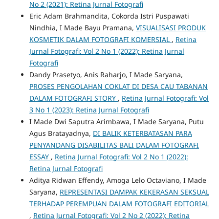
No 2 (2021): Retina Jurnal Fotografi
Eric Adam Brahmandita, Cokorda Istri Puspawati
Nindhia, I Made Bayu Pramana,
VISUALISASI PRODUK
KOSMETIK DALAM FOTOGRAFI KOMERSIAL
,
Retina
Jurnal Fotografi: Vol 2 No 1 (2022): Retina Jurnal
Fotografi
Dandy Prasetyo, Anis Raharjo, I Made Saryana,
PROSES PENGOLAHAN COKLAT DI DESA CAU TABANAN
DALAM FOTOGRAFI STORY
,
Retina Jurnal Fotografi: Vol
3 No 1 (2023): Retina Jurnal Fotografi
I Made Dwi Saputra Arimbawa, I Made Saryana, Putu
Agus Bratayadnya,
DI BALIK KETERBATASAN PARA
PENYANDANG DISABILITAS BALI DALAM FOTOGRAFI
ESSAY
,
Retina Jurnal Fotografi: Vol 2 No 1 (2022):
Retina Jurnal Fotografi
Aditya Ridwan Effendy, Amoga Lelo Octaviano, I Made
Saryana,
REPRESENTASI DAMPAK KEKERASAN SEKSUAL
TERHADAP PEREMPUAN DALAM FOTOGRAFI EDITORIAL
,
Retina Jurnal Fotografi: Vol 2 No 2 (2022): Retina