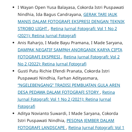
I Wayan Open Yusa Balayasa, Cokorda Istri Puspawati
Nindhia, Ida Bagus Candrayana,
GERAK TARI JAUK
MANIS DALAM FOTOGRAFI EKSPRESI DENGAN TEKNIK
STROBO LIGHT
,
Retina Jurnal Fotografi: Vol 1 No 2
(2021): Retina Jurnal Fotografi
Anis Raharjo, I Made Bayu Pramana, I Made Saryana,
DAMPAK NEGATIF SAMPAH ANORGANIK KARYA CIPTA
FOTOGRAFI EKSPRESI
,
Retina Jurnal Fotografi: Vol 2
No 2 (2022): Retina Jurnal Fotografi
Gusti Putu Richie Efendi Pranata, Cokorda Istri
Puspawati Nindhia, Farhan Adityasmara,
“NGELEBENGANG” TRADISI PEMBUATAN GULA AREN
DESA PEDAWA DALAM FOTOGRAFI STORY
,
Retina
Jurnal Fotografi: Vol 1 No 2 (2021): Retina Jurnal
Fotografi
Aditya Novianto Suwardi, I Made Saryana, Cokorda
Istri Puspawati Nindhia,
PESONA JEMBER DALAM
FOTOGRAFI LANDSCAPE
,
Retina Jurnal Fotografi: Vol 1