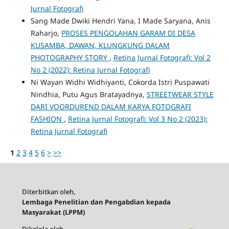
Jurnal Fotografi
Sang Made Dwiki Hendri Yana, I Made Saryana, Anis
Raharjo,
PROSES PENGOLAHAN GARAM DI DESA
KUSAMBA, DAWAN, KLUNGKUNG DALAM
PHOTOGRAPHY STORY
,
Retina Jurnal Fotografi: Vol 2
No 2 (2022): Retina Jurnal Fotografi
Ni Wayan Widhi Widhiyanti, Cokorda Istri Puspawati
Nindhia, Putu Agus Bratayadnya,
STREETWEAR STYLE
DARI VOORDUREND DALAM KARYA FOTOGRAFI
FASHION
,
Retina Jurnal Fotografi: Vol 3 No 2 (2023):
Retina Jurnal Fotografi
1
2
3
4
5
6
>
>>
Diterbitkan oleh,
Lembaga Penelitian dan Pengabdian kepada
Masyarakat (LPPM)
Dikelola oleh,