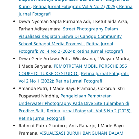
Kuno
,
Retina Jurnal Fotografi: Vol 5 No 2 (2025): Retina
Jurnal Fotografi
Dewa Nyoman Sapta Purnama Adi, I Ketut Sida Arsa,
Farhan Adityasmara,
Street Photography Dalam
Visualisasi Kegiatan Siswa Di Canggu Community
School Sebagai Media Promosi
,
Retina Jurnal
Fotografi: Vol 4 No 2 (2024): Retina Jurnal Fotografi
Dewa Gede Ardawa Putra Wicaksana, I Wayan Mudra,
I Made Saryana,
PEMOTRETAN MOBIL PORSCHE 356
COUPE DI TUKSEDO STUDIO
,
Retina Jurnal Fotografi:
Vol 2 No 1 (2022): Retina Jurnal Fotografi
Amanda Putri, I Made Bayu Pramana, Cokorda Istri
Puspawati Nindhia,
Pengelolaan Pemotretan
Underwater Photography Pada Dive Site Tulamben di
Prodive Bali
,
Retina Jurnal Fotografi: Vol 5 No 2 (2025):
Retina Jurnal Fotografi
Rahmat Putra Giantoro, Anis Raharjo, I Made Bayu
Pramana,
VISUALISASI BURUH BANGUNAN DALAM