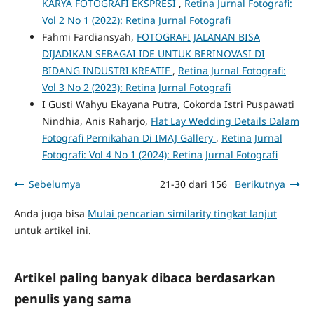
KARYA FOTOGRAFI EKSPRESI
,
Retina Jurnal Fotografi:
Vol 2 No 1 (2022): Retina Jurnal Fotografi
Fahmi Fardiansyah,
FOTOGRAFI JALANAN BISA
DIJADIKAN SEBAGAI IDE UNTUK BERINOVASI DI
BIDANG INDUSTRI KREATIF
,
Retina Jurnal Fotografi:
Vol 3 No 2 (2023): Retina Jurnal Fotografi
I Gusti Wahyu Ekayana Putra, Cokorda Istri Puspawati
Nindhia, Anis Raharjo,
Flat Lay Wedding Details Dalam
Fotografi Pernikahan Di IMAJ Gallery
,
Retina Jurnal
Fotografi: Vol 4 No 1 (2024): Retina Jurnal Fotografi
Sebelumya
21-30 dari 156
Berikutnya
Anda juga bisa
Mulai pencarian similarity tingkat lanjut
untuk artikel ini.
Artikel paling banyak dibaca berdasarkan
penulis yang sama