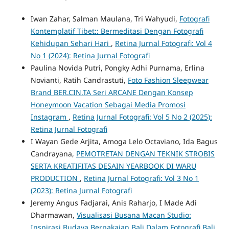
Iwan Zahar, Salman Maulana, Tri Wahyudi,
Fotografi
Kontemplatif Tibet:: Bermeditasi Dengan Fotografi
Kehidupan Sehari Hari
,
Retina Jurnal Fotografi: Vol 4
No 1 (2024): Retina Jurnal Fotografi
Paulina Novida Putri, Pongky Adhi Purnama, Erlina
Novianti, Ratih Candrastuti,
Foto Fashion Sleepwear
Brand BER.CIN.TA Seri ARCANE Dengan Konsep
Honeymoon Vacation Sebagai Media Promosi
Instagram
,
Retina Jurnal Fotografi: Vol 5 No 2 (2025):
Retina Jurnal Fotografi
I Wayan Gede Arjita, Amoga Lelo Octaviano, Ida Bagus
Candrayana,
PEMOTRETAN DENGAN TEKNIK STROBIS
SERTA KREATIFITAS DESAIN YEARBOOK DI WARU
PRODUCTION
,
Retina Jurnal Fotografi: Vol 3 No 1
(2023): Retina Jurnal Fotografi
Jeremy Angus Fadjarai, Anis Raharjo, I Made Adi
Dharmawan,
Visualisasi Busana Macan Studio:
Inspirasi Budaya Berpakaian Bali Dalam Fotografi Bali